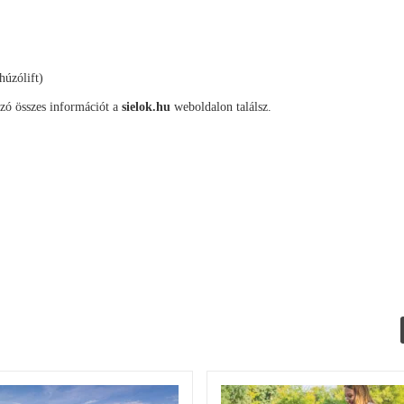
húzólift)
ozó összes információt a
sielok.hu
weboldalon találsz.