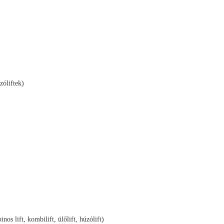
zóliftek)
nos lift, kombilift, ülőlift, húzólift)