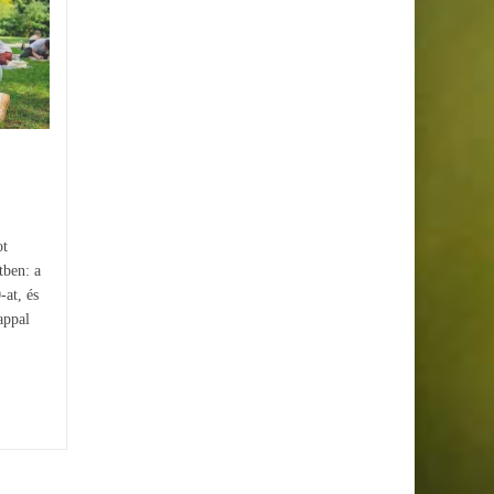
Hétvégi programajánló:
27
23
városi buliktól a japán
JÚN
MÁJ
fametszetekig
A nyári hétvégék a város
legizgalmasabb arcát mutatják:
Budapest ismét tele lesz
különleges eseményekkel, ahol
a nappali buli, a...
ot
tben: a
-at, és
appal