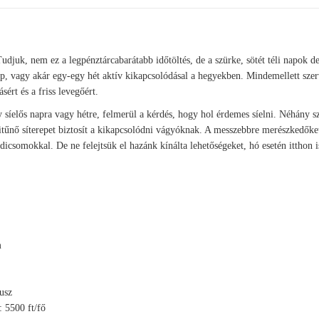
Tudjuk, nem ez a legpénztárcabarátabb időtöltés, de a szürke, sötét téli napok d
nap, vagy akár egy-egy hét aktív kikapcsolódásal a hegyekben. Mindemellett sze
sért és a friss levegőért.
síelős napra vagy hétre, felmerül a kérdés, hogy hol érdemes síelni. Néhány 
itűnő síterepet biztosít a kikapcsolódni vágyóknak. A messzebbre merészkedőke
dicsomokkal. De ne felejtsük el hazánk kínálta lehetőségeket, hó esetén itthon 
m
usz
: 5500 ft/fő