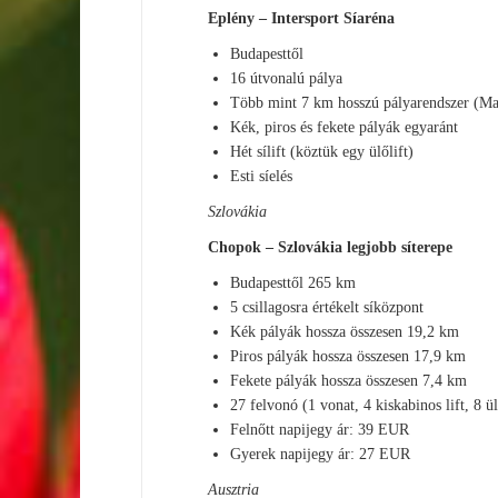
Eplény – Intersport Síaréna
Budapesttől
16 útvonalú pálya
Több mint 7 km hosszú pályarendszer (Ma
Kék, piros és fekete pályák egyaránt
Hét sílift (köztük egy ülőlift)
Esti síelés
Szlovákia
Chopok – Szlovákia legjobb síterepe
Budapesttől 265 km
5 csillagosra értékelt síközpont
Kék pályák hossza összesen 19,2 km
Piros pályák hossza összesen 17,9 km
Fekete pályák hossza összesen 7,4 km
27 felvonó (1 vonat, 4 kiskabinos lift, 8 ül
Felnőtt napijegy ár: 39 EUR
Gyerek napijegy ár: 27 EUR
Ausztria