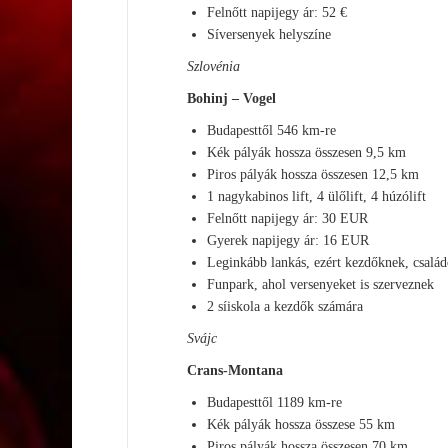
Felnőtt napijegy ár: 52 €
Síversenyek helyszíne
Szlovénia
Bohinj – Vogel
Budapesttől 546 km-re
Kék pályák hossza összesen 9,5 km
Piros pályák hossza összesen 12,5 km
1 nagykabinos lift, 4 ülőlift, 4 húzólift
Felnőtt napijegy ár: 30 EUR
Gyerek napijegy ár: 16 EUR
Leginkább lankás, ezért kezdőknek, család
Funpark, ahol versenyeket is szerveznek
2 síiskola a kezdők számára
Svájc
Crans-Montana
Budapesttől 1189 km-re
Kék pályák hossza összese 55 km
Piros pályák hossza összesen 70 km