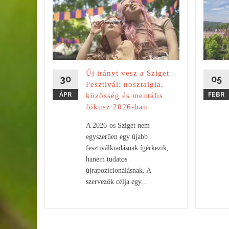
onikus
ulat és
lna a
Új irányt vesz a Sziget
sorok
30
05
Fesztivál: nosztalgia,
 inkább
ÁPR
FEBR
közösség és mentális
fókusz 2026-ban
A 2026-os Sziget nem
egyszerűen egy újabb
fesztiválkiadásnak ígérkezik,
hanem tudatos
újrapozicionálásnak. A
szervezők célja egy...