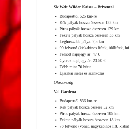
SkiWelt Wilder Kaiser – Brixental
Budapesttől 626 km-re
Kék pályák hossza összesen 122 km
Piros pályák hossza összesen 129 km
Fekete pályák hossza összesen 33 km
Leghosszabb pálya: 7,3 km
90 felvonó (kiskabinos liftek, ülőliftek, hú
Felnőtt napijegy ár: 47 €
Gyerek napijegy ár: 23.50 €
Több mint 70 hütte
Éjszakai síelés és szánkózás
Olaszország
Val Gardena
Budapesttől 836 km-re
Kék pályák hossza összese 52 km
Piros pályák hossza összesen 105 km
Fekete pályák hossza összesen 18 km
78 felvonó (vonat, nagykabinos lift, kiskabi