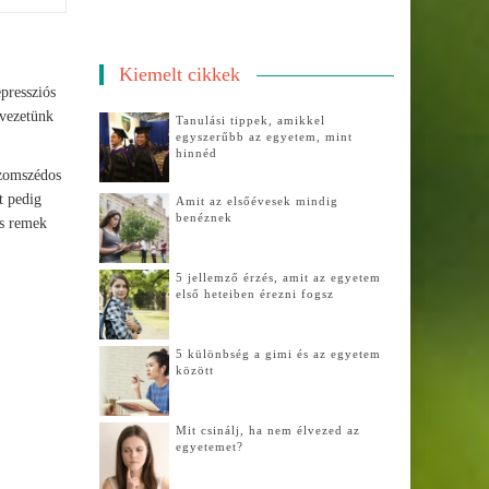
Kiemelt cikkek
epressziós
rvezetünk
Tanulási tippek, amikkel
egyszerűbb az egyetem, mint
hinnéd
szomszédos
t pedig
Amit az elsőévesek mindig
benéznek
is remek
5 jellemző érzés, amit az egyetem
első heteiben érezni fogsz
5 különbség a gimi és az egyetem
között
Mit csinálj, ha nem élvezed az
egyetemet?