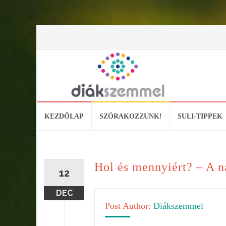
Skip
KEZDŐLAP
SZÓRAKOZZUNK!
SULI-TIPPEK
to
content
Hol és mennyiért? – A n
12
DEC
Post Author:
Diákszemmel