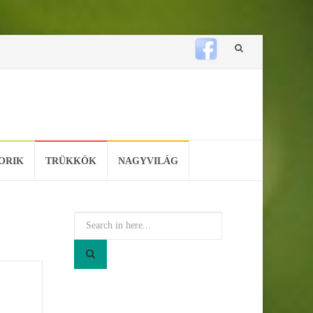
Skip
to
content
ORIK
TRÜKKÖK
NAGYVILÁG
Search
for: