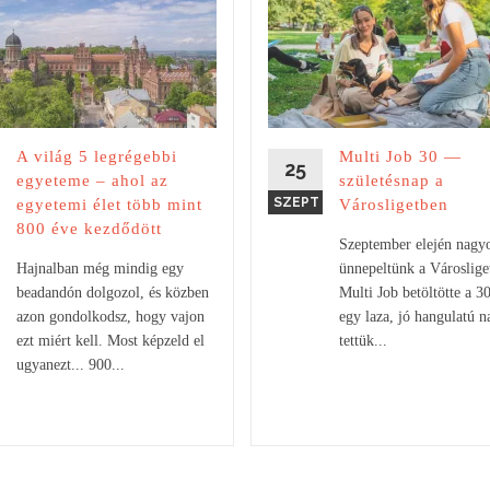
A világ 5 legrégebbi
Multi Job 30 —
25
egyeteme – ahol az
születésnap a
SZEPT
egyetemi élet több mint
Városligetben
800 éve kezdődött
Szeptember elején nagy
Hajnalban még mindig egy
ünnepeltünk a Városlige
beadandón dolgozol, és közben
Multi Job betöltötte a 30
azon gondolkodsz, hogy vajon
egy laza, jó hangulatú n
ezt miért kell. Most képzeld el
tettük...
ugyanezt... 900...