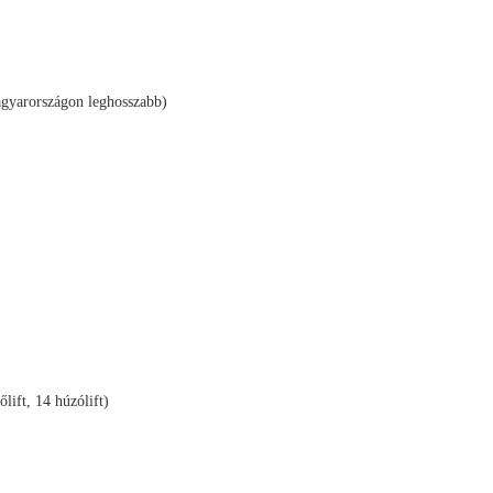
gyarországon leghosszabb)
őlift, 14 húzólift)