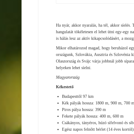
Ha nyár, akkor nyaralás, ha tél, akkor síelés. 
hangulatát tökéletesen el lehet ütni egy-egy 
is hálás lesz az aktív kikapcsolódásért, a mozgá
Mikor elhatározod magad, hogy beruházol egy 
országunk, Szlovákia, Ausztria és Szlovénia k
Olaszország és Svájc várja jobbnál jobb sípara
helyeken lehet síelni.
Magyarország
Kékestető
Budapesttől 97 km
Kék pályák hossza: 1800 m, 900 m, 700 
Piros pálya hossza: 390 m
Fekete pályák hossza: 400 m, 600 m
Csákányos, tányéros, húzó sífelvonó és síb
Egész napos felnőtt bérlet (14 éves kortól)