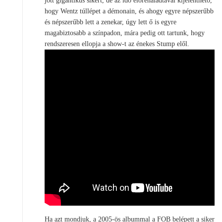
jött gigantikus sikert, de az idő előrehaladtával kijelenthető,
hogy Wentz túllépet a démonain, és ahogy egyre népszerűbb
és népszerűbb lett a zenekar, úgy lett ő is egyre
magabiztosabb a színpadon, mára pedig ott tartunk, hogy
rendszeresen ellopja a show-t az énekes Stump elől.
Ha azt mondjuk, a 2005-ös albummal a FOB belépett a siker