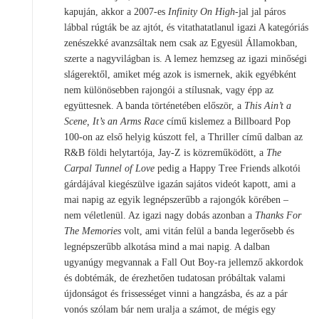
kapuján, akkor a 2007-es
Infinity On
High
-jal jal páros
lábbal rúgták be az ajtót, és vitathatatlanul igazi A kategóriás
zenészekké avanzsáltak nem csak az Egyesül Államokban,
szerte a nagyvilágban is. A lemez hemzseg az igazi minőségi
slágerektől, amiket még azok is ismernek, akik egyébként
nem különösebben rajongói a stílusnak, vagy épp az
együttesnek. A banda történetében először, a
This Ain’t a
Scene, It’s an Arms
Race
című kislemez a Billboard Pop
100-on az első helyig kúszott fel, a Thriller című dalban az
R&B földi helytartója, Jay-Z is közreműködött, a
The
Carpal Tunnel of Love
pedig a Happy Tree Friends alkotói
gárdájával kiegészülve igazán sajátos videót kapott, ami a
mai napig az egyik legnépszerűbb a rajongók körében –
nem véletlenül. Az igazi nagy dobás azonban a
Thanks For
The Memories
volt, ami vitán felül a banda legerősebb és
legnépszerűbb alkotása mind a mai napig. A dalban
ugyanúgy megvannak a Fall Out Boy-ra jellemző akkordok
és dobtémák, de érezhetően tudatosan próbáltak valami
újdonságot és frissességet vinni a hangzásba, és az a pár
vonós szólam bár nem uralja a számot, de mégis egy