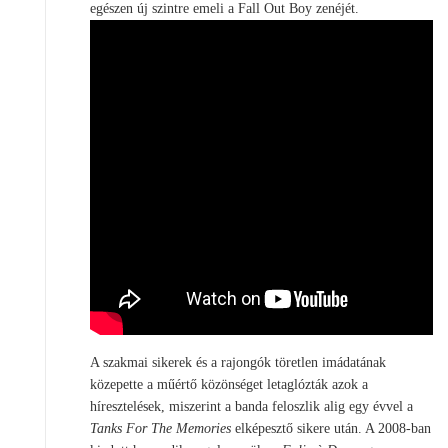
egészen új szintre emeli a Fall Out Boy zenéjét.
A szakmai sikerek és a rajongók töretlen imádatának
közepette a műértő közönséget letaglózták azok a
híresztelések, miszerint a banda feloszlik alig egy évvel a
Tanks For The Memories
elképesztő sikere után. A 2008-ban