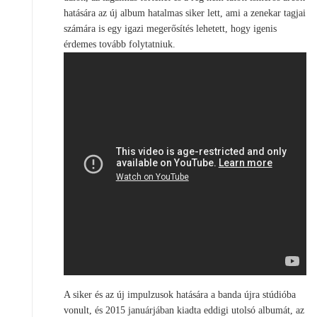
hatására az új album hatalmas siker lett, ami a zenekar tagjai
számára is egy igazi megerősítés lehetett, hogy igenis
érdemes tovább folytatniuk.
A siker és az új impulzusok hatására a banda újra stúdióba
vonult, és 2015 januárjában kiadta eddigi utolsó albumát, az