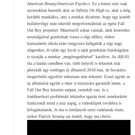
American Beauty/American Psycho
-t. Ez a lemez már csak
nyomokban hasonlít akár az
Infinity On High
-ra, akár a még
korábbi munkákra, ami a zenekar dicsérete, hogy egy kisebb
hullámvölgy után sikerült megreformálniuk az egész Fall
Out Boy projektet. Másrészről sokan vannak, akik keserédes
nosztalgiával gondolnak vissza a régi időkre, mikor
kamaszként iskola után rongyosra hallgatták a régi nagy
slágereket, és talán egy kicsit a saját gondtalan fiatalságukat
is siratják a zenekar „megöregedésével” karöltve. Az
AB/AS
óta a banda csendben van, több helyről is érkeztek már
pletykák egy esetleges új albumról 2018-ban, de hivatalos
megerősítés egyelőre sehonnan sem érkezett. Ezzel együtt az
új albummal együtt a siker is bizonyára garantált lenne, a
Fall Out Boy köszöni szépen, remekül van, és a
tinédzserkori problémáit leküzdve igazán érett zenekarként
funkcionál mind a mai napig, a videoklipek továbbra is
kifogástalanok, és ma is tinilányok ezrei csuklanak össze,
mikor Patrick Strump azt énekli, hogy
ma chérie.