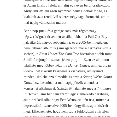
és Adam Bishop felelt, ám alig egy éven belül csatlakozott
Andy Hurley, aki azon nyomban beült a dobok mögé, és
kialakult az a rendkívül sikeres négy tagú formáció, ami a
mai napig változatlan maradt.
Bár a pop-punk és a garage rock már régóta nagy
népszerűségnek örvendett az államokban, a Fall Out Boy-
nak sikerült nagyot robbantania, és a 2005-ben megjelent
bemutatkozó albumuk (ami igazából már a harmadik volt a
sorban), a
From Under The Cork Tree
hivatalosan több mint
3 millió rajongó discman-jében pörgött. Ezen az albumon
található meg többek között a
Dance, Dance
, amihez olyan
videoklipet sikerült készítenie a csapatnak, amilyenről
minden iskolabálozó álmodik, és amit a
Sugar, We’re Going
Down
-hoz hasonlóan a mai napig játszik a banda a
koncertjei alkalmával. Szintén itt található meg a
7 minutes
in Heaven
, ami bár nem számít egy kiemelkedő darabnak,
azt tudni kell róla, hogy Pete Wentz az után írta, miután a
depressziótól szenvedve 2005-ben öngyilkosságot kísérelt
meg. Elképzelhető, hogy nem tudta feldolgozni a hirtelen