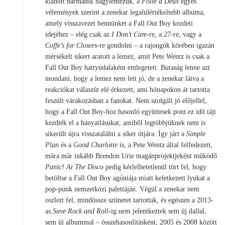
kiadott harmadik nagylemezük, a
Folie
à
Deux
egyes
vélemények szerint a zenekar legalulértékeltebb albuma,
amely visszavezet bennünket a Fall Out Boy kezdeti
idejéhez – elég csak az
I Don’t Care
-re, a
27
-re, vagy a
Coffe’s for Closers
-re gondolni – a rajongók körében igazán
mérsékelt sikert aratott a lemez, amit Pete Wentz is csak a
Fall Out Boy hattyúdalaként emlegetett. Butaság lenne azt
mondani, hogy a lemez nem lett jó, de a zenekar látva a
reakciókat válaszút elé érkezett, ami hónapokon át tartotta
feszült várakozásban a fanokat. Nem szolgált jó előjellel,
hogy a Fall Out Boy-hoz hasonló együttesek pont ez idő tájt
kezdték el a hanyatlásukat, amiből legtöbbjüknek nem is
sikerült újra visszatalálni a siker útjára. Így járt a
Simple
Plan
és a
Good Charlotte
is, a Pete Wentz által felfedezett,
mára már inkább Brendon Urie magánprojektjeként működő
Panic! At The Disco
pedig kérlelhetetlenül tört fel, hogy
betöltse a Fall Out Boy agóniája miatt keletkezett lyukat a
pop-punk nemzetközi palettáján. Végül a zenekar nem
oszlott fel, mindössze szünetet tartottak, és egészen a 2013-
as
Save Rock and Roll
-ig nem jelentkeztek sem új dallal,
sem új albummal – összehasonlításként, 2005 és 2008 között