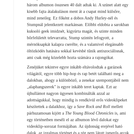
három albumon összesen 40 dalt adtak ki. A szünet alatt egy
kisebb fajta átalakuláson ment át a csapat mind külsőre,
mind zeneileg. Ez főként a dobos Andy Hurley-nél és
Stumpnál jelentkezett markánsan. Előbbi eldobta a sarokban
kuksoló geek imidzsét, kigyúrta magát, és szinte minden
bőrfelületét televarratta, Stump szintén lefogyott, a
mérnöksapkát kalapra cserélte, és a valamivel elegánsabb
öltözködés hatására sokkal kevésbé tűnik antiszociálisnak,
ami csak még közelebb hozta számára a rajongókat.
Zenéjüket tekintve egyre inkább eltávolodtak a garázsok
világától, egyre több hip-hop és rap betét található meg a
dalokban, ahogy a különböző, a zenekar szempontjából nem
„alaphangszerek” is egyre inkább teret kaptak. Ezt az
újhullámot nagyon ügyesen kombinálták azzal az
adottságukkal, hogy mindig is rendkívül erős videoklipeket
készítettek a dalaikhoz, így a
Save Rock and Roll
mellett
párhuzamosan kijött a
The Young Blood Chronicles
is, ami
egy történetben meséli el az albumon lévő dalokat egy
videoklip-sorozat formájában. Az újdonság erejével ható
dalok, az izgalmas történet és a rég nem látott ismerős arcok