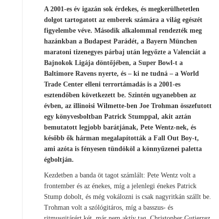
A 2001-es év igazán sok érdekes, és megkerülhetetlen
dolgot tartogatott az emberek számára a világ egészét
figyelembe véve. Második alkalommal rendezték meg
hazánkban a Budapest Parádét, a Bayern München
maratoni tizenegyes párbaj után legyőzte a Valenciát a
Bajnokok Ligája döntőjében, a Super Bowl-t a
Baltimore Ravens nyerte, és – ki ne tudná – a World
Trade Center elleni terrortámadás is a 2001-es
esztendőben következett be. Szintén ugyanebben az
évben, az illinoisi Wilmette-ben Joe Trohman összefutott
egy könyvesboltban Patrick Stumppal, akit aztán
bemutatott legjobb barátjának, Pete Wentz-nek, és
később ők hárman megalapították a Fall Out Boy-t,
ami azóta is fényesen tündököl a könnyűzenei paletta
égboltján.
Kezdetben a banda öt tagot számlált: Pete Wentz volt a
frontember és az énekes, míg a jelenlegi énekes Patrick
Stump dobolt, és még vokálozni is csak nagyritkán szállt be.
Trohman volt a szólógitáros, míg a basszus- és
ritmusgitárért két, már nem aktív tag, Christopher Gutierrez