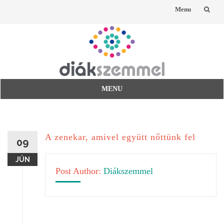
Menu
Skip
to
content
MENU
Skip
to
content
A zenekar, amivel együtt nőttünk fel
09
JÚN
Post Author:
Diákszemmel