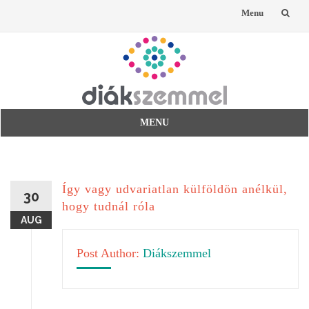
Menu
Skip
to
content
MENU
Skip
to
content
Így vagy udvariatlan külföldön anélkül,
30
hogy tudnál róla
AUG
Post Author:
Diákszemmel