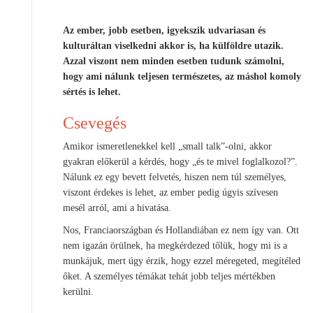
Az ember, jobb esetben, igyekszik udvariasan és
kulturáltan viselkedni akkor is, ha külföldre utazik.
Azzal viszont nem minden esetben tudunk számolni,
hogy ami nálunk teljesen természetes, az máshol komoly
sértés is lehet.
Csevegés
Amikor ismeretlenekkel kell „small talk”-olni, akkor
gyakran előkerül a kérdés, hogy „és te mivel foglalkozol?”.
Nálunk ez egy bevett felvetés, hiszen nem túl személyes,
viszont érdekes is lehet, az ember pedig úgyis szívesen
mesél arról, ami a hivatása.
Nos, Franciaországban és Hollandiában ez nem így van. Ott
nem igazán örülnek, ha megkérdezed tőlük, hogy mi is a
munkájuk, mert úgy érzik, hogy ezzel méregeted, megítéled
őket. A személyes témákat tehát jobb teljes mértékben
kerülni.