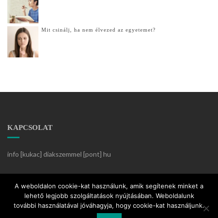
Mit csinálj, ha nem élvezed az egyetemet?
KAPCSOLAT
info [kukac] diakszemmel [pont] hu
Készítette:
KözösségiKlikk
A weboldalon cookie-kat használunk, amik segítenek minket a
lehető legjobb szolgáltatások nyújtásában. Weboldalunk
további használatával jóváhagyja, hogy cookie-kat használjunk.