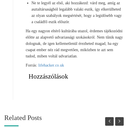
Ne te legyél az első, aki hozzákezd: várd meg, amíg az
asztaltársaságból legalább valaki eszik, így elkerülheted
az olyan szabályok megsértését, hogy a legidősebb vagy
a családfő eszik először.
Ha egy nagyon eltérő kultúrába utazol, érdemes tájékozódni
előtte az alapvető udvariassági szokásokról. Nem tűnik nagy
dolognak, de igen kellemetlenül érezheted magad, ha egy
csapat ember néz rád megvetően, miközben te azt sem
tudod, miben voltál udvariatlan.
Forrás:
lifehacker.co.uk
Hozzászólások
Related Posts