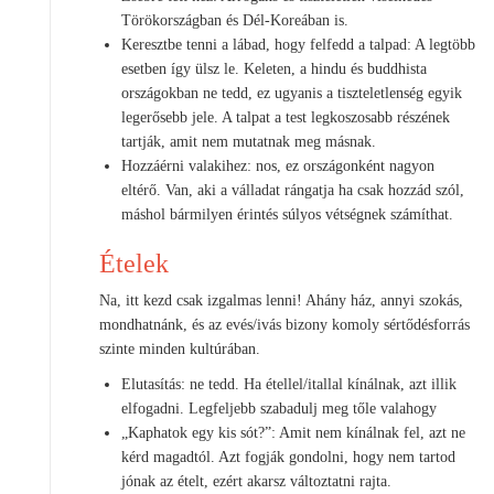
Törökországban és Dél-Koreában is.
Keresztbe tenni a lábad, hogy felfedd a talpad: A legtöbb
esetben így ülsz le. Keleten, a hindu és buddhista
országokban ne tedd, ez ugyanis a tiszteletlenség egyik
legerősebb jele. A talpat a test legkoszosabb részének
tartják, amit nem mutatnak meg másnak.
Hozzáérni valakihez: nos, ez országonként nagyon
eltérő. Van, aki a válladat rángatja ha csak hozzád szól,
máshol bármilyen érintés súlyos vétségnek számíthat.
Ételek
Na, itt kezd csak izgalmas lenni! Ahány ház, annyi szokás,
mondhatnánk, és az evés/ivás bizony komoly sértődésforrás
szinte minden kultúrában.
Elutasítás: ne tedd. Ha étellel/itallal kínálnak, azt illik
elfogadni. Legfeljebb szabadulj meg tőle valahogy
„Kaphatok egy kis sót?”: Amit nem kínálnak fel, azt ne
kérd magadtól. Azt fogják gondolni, hogy nem tartod
jónak az ételt, ezért akarsz változtatni rajta.