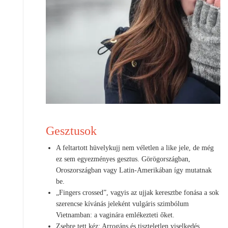
Gesztusok
A feltartott hüvelykujj nem véletlen a like jele, de még
ez sem egyezményes gesztus. Görögországban,
Oroszországban vagy Latin-Amerikában így mutatnak
be.
„Fingers crossed”, vagyis az ujjak keresztbe fonása a sok
szerencse kívánás jeleként vulgáris szimbólum
Vietnamban: a vaginára emlékezteti őket.
Zsebre tett kéz: Arrogáns és tiszteletlen viselkedés