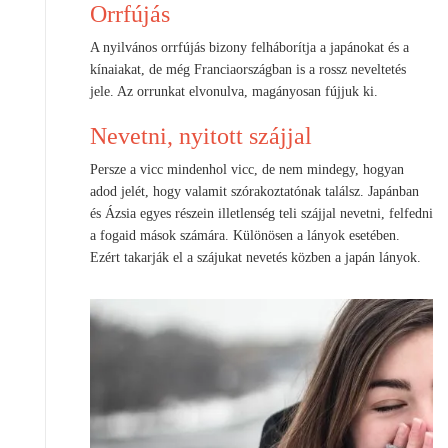
Orrfújás
A nyilvános orrfújás bizony felháborítja a japánokat és a
kínaiakat, de még Franciaországban is a rossz neveltetés
jele. Az orrunkat elvonulva, magányosan fújjuk ki.
Nevetni, nyitott szájjal
Persze a vicc mindenhol vicc, de nem mindegy, hogyan
adod jelét, hogy valamit szórakoztatónak találsz. Japánban
és Ázsia egyes részein illetlenség teli szájjal nevetni, felfedni
a fogaid mások számára. Különösen a lányok esetében.
Ezért takarják el a szájukat nevetés közben a japán lányok.