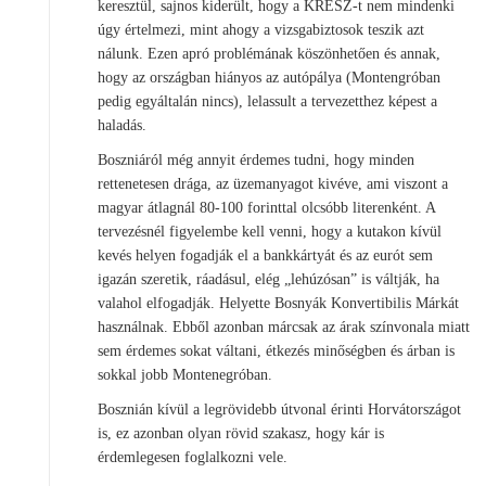
keresztül, sajnos kiderült, hogy a KRESZ-t nem mindenki
úgy értelmezi, mint ahogy a vizsgabiztosok teszik azt
nálunk. Ezen apró problémának köszönhetően és annak,
hogy az országban hiányos az autópálya (Montengróban
pedig egyáltalán nincs), lelassult a tervezetthez képest a
haladás.
Boszniáról még annyit érdemes tudni, hogy minden
rettenetesen drága, az üzemanyagot kivéve, ami viszont a
magyar átlagnál 80-100 forinttal olcsóbb literenként. A
tervezésnél figyelembe kell venni, hogy a kutakon kívül
kevés helyen fogadják el a bankkártyát és az eurót sem
igazán szeretik, ráadásul, elég „lehúzósan” is váltják, ha
valahol elfogadják. Helyette Bosnyák Konvertibilis Márkát
használnak. Ebből azonban márcsak az árak színvonala miatt
sem érdemes sokat váltani, étkezés minőségben és árban is
sokkal jobb Montenegróban.
Bosznián kívül a legrövidebb útvonal érinti Horvátországot
is, ez azonban olyan rövid szakasz, hogy kár is
érdemlegesen foglalkozni vele.