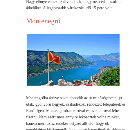
Nagy előnye ennek az útvonalnak, hogy nem érint zsúfolt
átkelőket. A leghosszabb várakozási idő 15 perc volt.
Montenegró
Montengróba átérve sokat dobódik az út minőségérzete: jó
utak, gyönyörű hegyek, szakadékok, rendezett települések és
Euró. Igen, Montenegróban euróval és csak euróval lehet
fizetni. Nem azért mert ennyire leköröztek volna minket,
hanem mert az az érdekes helyzet állt elő, hogy ők
egyoldalúan kijelentették, hogy eurót használnak és akkor ez