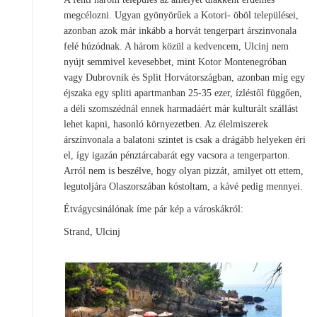
megcélozni. Ugyan gyönyörűek a Kotori- öböl települései,
azonban azok már inkább a horvát tengerpart árszinvonala
felé húzódnak. A három közül a kedvencem, Ulcinj nem
nyújt semmivel kevesebbet, mint Kotor Montenegróban
vagy Dubrovnik és Split Horvátországban, azonban míg egy
éjszaka egy spliti apartmanban 25-35 ezer, ízléstől függően,
a déli szomszédnál ennek harmadáért már kulturált szállást
lehet kapni, hasonló környezetben. Az élelmiszerek
árszínvonala a balatoni szintet is csak a drágább helyeken éri
el, így igazán pénztárcabarát egy vacsora a tengerparton.
Arról nem is beszélve, hogy olyan pizzát, amilyet ott ettem,
legutoljára Olaszorszában kóstoltam, a kávé pedig mennyei.
Étvágycsinálónak íme pár kép a városkákról:
Strand, Ulcinj