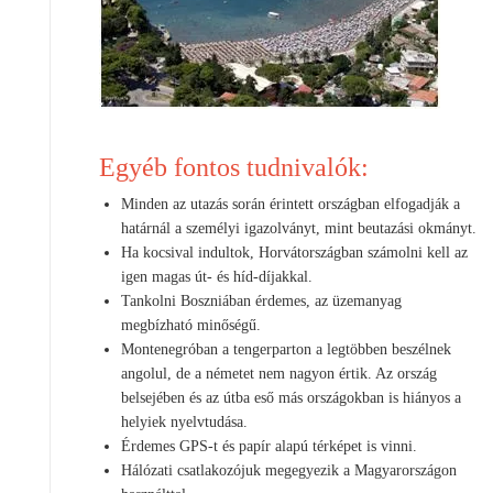
Egyéb fontos tudnivalók:
Minden az utazás során érintett országban elfogadják a
határnál a személyi igazolványt, mint beutazási okmányt.
Ha kocsival indultok, Horvátországban számolni kell az
igen magas út- és híd-díjakkal.
Tankolni Boszniában érdemes, az üzemanyag
megbízható minőségű.
Montenegróban a tengerparton a legtöbben beszélnek
angolul, de a németet nem nagyon értik. Az ország
belsejében és az útba eső más országokban is hiányos a
helyiek nyelvtudása.
Érdemes GPS-t és papír alapú térképet is vinni.
Hálózati csatlakozójuk megegyezik a Magyarországon