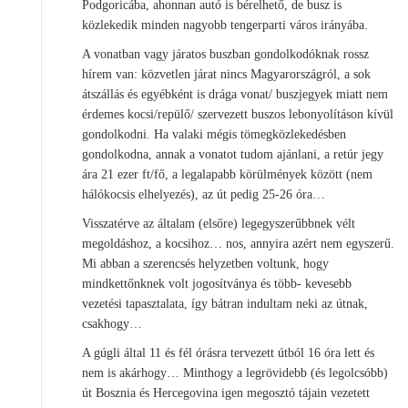
Podgoricába, ahonnan autó is bérelhető, de busz is
közlekedik minden nagyobb tengerparti város irányába.
A vonatban vagy járatos buszban gondolkodóknak rossz
hírem van: közvetlen járat nincs Magyarországról, a sok
átszállás és egyébként is drága vonat/ buszjegyek miatt nem
érdemes kocsi/repülő/ szervezett buszos lebonyolításon kívül
gondolkodni. Ha valaki mégis tömegközlekedésben
gondolkodna, annak a vonatot tudom ajánlani, a retúr jegy
ára 21 ezer ft/fő, a legalapabb körülmények között (nem
hálókocsis elhelyezés), az út pedig 25-26 óra…
Visszatérve az általam (elsőre) legegyszerűbbnek vélt
megoldáshoz, a kocsihoz… nos, annyira azért nem egyszerű.
Mi abban a szerencsés helyzetben voltunk, hogy
mindkettőnknek volt jogosítványa és több- kevesebb
vezetési tapasztalata, így bátran indultam neki az útnak,
csakhogy…
A gúgli által 11 és fél órásra tervezett útból 16 óra lett és
nem is akárhogy… Minthogy a legrövidebb (és legolcsóbb)
út Bosznia és Hercegovina igen megosztó tájain vezetett