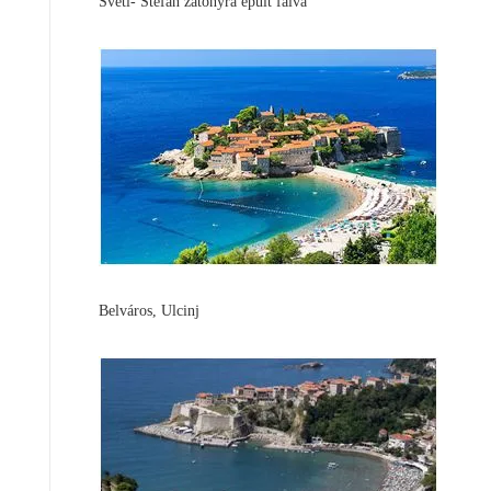
Sveti- Stefan zátonyra épült falva
Belváros, Ulcinj