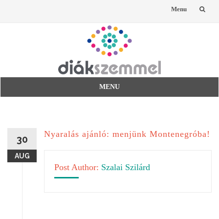
Menu
Skip
to
content
MENU
Skip
to
content
Nyaralás ajánló: menjünk Montenegróba!
30
AUG
Post Author:
Szalai Szilárd