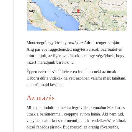
Montenegró egy kicsiny ország az Adriai-tenger partján.
Alig pár éve függetlenedett nagytestvérétől, Szerbiától és
mint tudjuk, az ilyen szakítások nem úgy végződnek, hogy
„azért maradjunk barátok”…
Éppen ezért kissé előítéletesen indultam neki az útnak.
Háború dúlta vidékek helyett azonban valami mást találtam,
de erről majd később.
Az utazás
Mi ketten indultunk neki a legrövidebb vonalon 805 km-es
útnak a barátnőmmel, cseppnyi autóm hátán. Aki nem tud,
vagy nem akar kocsival menni, annak rendelkezésére állnak
olcsó fapados járatok Budapestről az ország fővárosába,