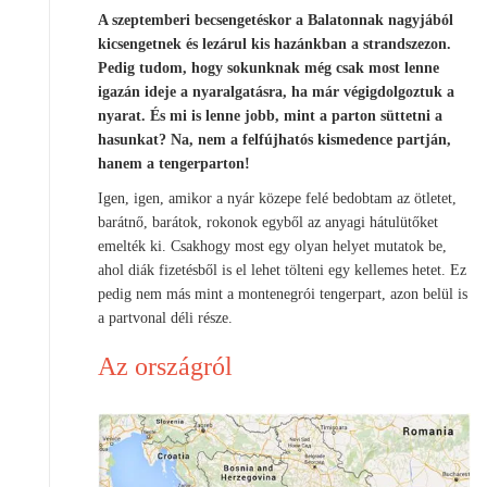
A szeptemberi becsengetéskor a Balatonnak nagyjából
kicsengetnek és lezárul kis hazánkban a strandszezon.
Pedig tudom, hogy sokunknak még csak most lenne
igazán ideje a nyaralgatásra, ha már végigdolgoztuk a
nyarat. És mi is lenne jobb, mint a parton süttetni a
hasunkat? Na, nem a felfújhatós kismedence partján,
hanem a tengerparton!
Igen, igen, amikor a nyár közepe felé bedobtam az ötletet,
barátnő, barátok, rokonok egyből az anyagi hátulütőket
emelték ki. Csakhogy most egy olyan helyet mutatok be,
ahol diák fizetésből is el lehet tölteni egy kellemes hetet. Ez
pedig nem más mint a montenegrói tengerpart, azon belül is
a partvonal déli része.
Az országról