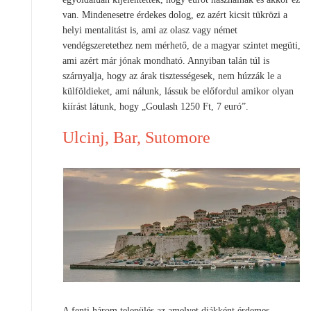
van. Mindenesetre érdekes dolog, ez azért kicsit tükrözi a
helyi mentalitást is, ami az olasz vagy német
vendégszeretethez nem mérhető, de a magyar szintet megüti,
ami azért már jónak mondható. Annyiban talán túl is
szárnyalja, hogy az árak tisztességesek, nem húzzák le a
külföldieket, ami nálunk, lássuk be előfordul amikor olyan
kiírást látunk, hogy „Goulash 1250 Ft, 7 euró”.
Ulcinj, Bar, Sutomore
A fenti három település az amelyet diákként érdemes