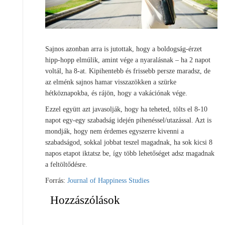
Sajnos azonban arra is jutottak, hogy a boldogság-érzet
hipp-hopp elmúlik, amint vége a nyaralásnak – ha 2 napot
voltál, ha 8-at. Kipihentebb és frissebb persze maradsz, de
az elménk sajnos hamar visszazökken a szürke
hétköznapokba, és rájön, hogy a vakációnak vége.
Ezzel együtt azt javasolják, hogy ha teheted, tölts el 8-10
napot egy-egy szabadság idején pihenéssel/utazással. Azt is
mondják, hogy nem érdemes egyszerre kivenni a
szabadságod, sokkal jobbat teszel magadnak, ha sok kicsi 8
napos etapot iktatsz be, így több lehetőséget adsz magadnak
a feltöltődésre.
Forrás:
Journal of Happiness Studies
Hozzászólások