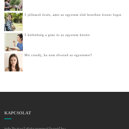
5 jellemző érzés, amit az egyetem első heteiben érezni fogsz
5 különbség a gimi és az egyetem között
Mit csinálj, ha nem élvezed az egyetemet?
KAPCSOLAT
info [kukac] diakszemmel [pont] hu