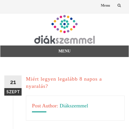
Menu
Skip
to
content
MENU
Skip
to
content
Miért legyen legalább 8 napos a
21
nyaralás?
SZEPT
Post Author:
Diákszemmel