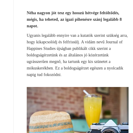
Néha nagyon jót tesz egy hosszú hétvége feltöltődés,
mégis, ha teheted, az igazi pihenésre szánj legalább 8
napot.
Ugyanis legalább ennyire van a kutatók szerint szükség arra,
hogy kikapcsolódj és felfrissülj. A vidám nevű Journal of
Happines Studies újságban publikált cikk szerint a
boldogságérzetünk és az általános jó közérzetünk
ugrásszerűen megnő, ha tartunk egy kis szünetet a
mókuskerékben. Ez a boldogságérzet egészen a nyolcadik
napig tud fokozódni.