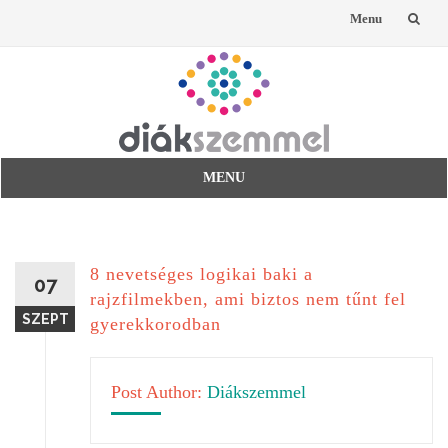
Menu
Skip
to
content
MENU
Skip
to
content
8 nevetséges logikai baki a
07
rajzfilmekben, ami biztos nem tűnt fel
SZEPT
gyerekkorodban
Post Author:
Diákszemmel