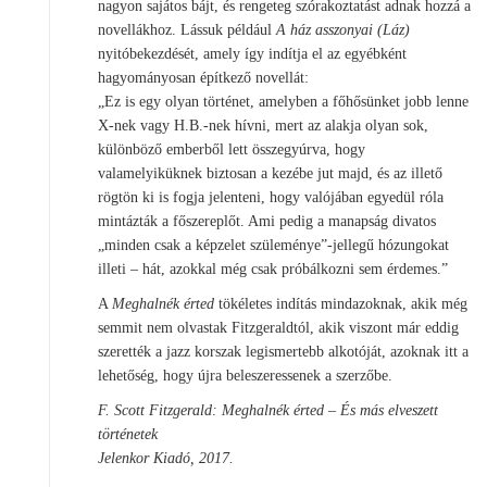
nagyon sajátos bájt, és rengeteg szórakoztatást adnak hozzá a
novellákhoz. Lássuk például
A ház asszonyai (Láz)
nyitóbekezdését, amely így indítja el az egyébként
hagyományosan építkező novellát:
„Ez is egy olyan történet, amelyben a főhősünket jobb lenne
X-nek vagy H.B.-nek hívni, mert az alakja olyan sok,
különböző emberből lett összegyúrva, hogy
valamelyiküknek biztosan a kezébe jut majd, és az illető
rögtön ki is fogja jelenteni, hogy valójában egyedül róla
mintázták a főszereplőt. Ami pedig a manapság divatos
„minden csak a képzelet szüleménye”-jellegű hózungokat
illeti – hát, azokkal még csak próbálkozni sem érdemes.”
A
Meghalnék érted
tökéletes indítás mindazoknak, akik még
semmit nem olvastak Fitzgeraldtól, akik viszont már eddig
szerették a jazz korszak legismertebb alkotóját, azoknak itt a
lehetőség, hogy újra beleszeressenek a szerzőbe.
F. Scott Fitzgerald: Meghalnék érted – És más elveszett
történetek
Jelenkor Kiadó, 2017.