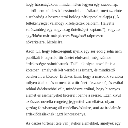
hogy házasságukban minden héten legyen egy szabadnap,
amiről nem kötelesek beszámolni a másiknak, mert szerinte
a szabadság a hosszantartó boldog párkapcsolat alapja („A
féltékenységet valahogy kifelejtették belőlem. Helyette
valószínűleg egy nagy adag önteltséget kaptam.”), vagy az
egyébként már-már giccses
Forgószél
talpraesett
nővérkéjére, Mizériára.
Azon túl, hogy lehetőségünk nyílik egy sor eddig soha nem
publikált Fitzgerald-történetet elolvasni, még számos
érdekességre számíthatunk. Találunk olyan novellát is a
kötetben, amelynek két verziója is ismert, és mindkettő
belekerült a kötetbe. Érdekes látni, hogy a második verzióra
milyen átalakuláson ment át a történet: feszesebbé, és ezáltal
sokkal érdekesebbé vált, mindössze azáltal, hogy bizonyos
elemet és eseményeket kicserélt benne a szerző. Ezen kívül
az összes novella rengeteg jegyzettel van ellátva, olyan
gazdag forrásanyag áll rendelkezésünkre, ami az irodalmár
érdeklődésűeknek igazi kincsesbánya.
Az összes történet tele van játékos elemekkel, amelyek egy