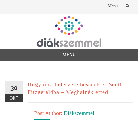
Menu
Skip
to
content
MENU
Skip
to
content
Hogy újra beleszerethessünk F. Scott
30
Fitzgeraldba – Meghalnék érted
OKT
Post Author:
Diákszemmel