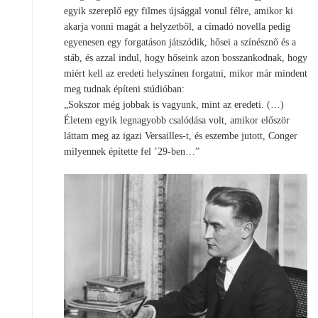
egyik szereplő egy filmes újsággal vonul félre, amikor ki
akarja vonni magát a helyzetből, a címadó novella pedig
egyenesen egy forgatáson játszódik, hősei a színésznő és a
stáb, és azzal indul, hogy hőseink azon bosszankodnak, hogy
miért kell az eredeti helyszínen forgatni, mikor már mindent
meg tudnak építeni stúdióban:
„Sokszor még jobbak is vagyunk, mint az eredeti. (…)
Életem egyik legnagyobb csalódása volt, amikor először
láttam meg az igazi Versailles-t, és eszembe jutott, Conger
milyennek építette fel ’29-ben…”