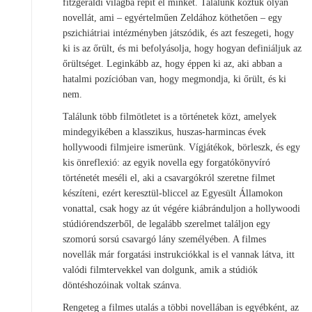
fitzgeraldi világba repít el minket. Találunk köztük olyan
novellát, ami – egyértelműen Zeldához köthetően – egy
pszichiátriai intézményben játszódik, és azt feszegeti, hogy
ki is az őrült, és mi befolyásolja, hogy hogyan definiáljuk az
őrültséget. Leginkább az, hogy éppen ki az, aki abban a
hatalmi pozícióban van, hogy megmondja, ki őrült, és ki
nem.
Találunk több filmötletet is a történetek közt, amelyek
mindegyikében a klasszikus, huszas-harmincas évek
hollywoodi filmjeire ismerünk. Vígjátékok, börleszk, és egy
kis önreflexió: az egyik novella egy forgatókönyvíró
történetét meséli el, aki a csavargókról szeretne filmet
készíteni, ezért keresztül-bliccel az Egyesült Államokon
vonattal, csak hogy az út végére kiábránduljon a hollywoodi
stúdiórendszerből, de legalább szerelmet találjon egy
szomorú sorsú csavargó lány személyében. A filmes
novellák már forgatási instrukciókkal is el vannak látva, itt
valódi filmtervekkel van dolgunk, amik a stúdiók
döntéshozóinak voltak szánva.
Rengeteg a filmes utalás a többi novellában is egyébként, az