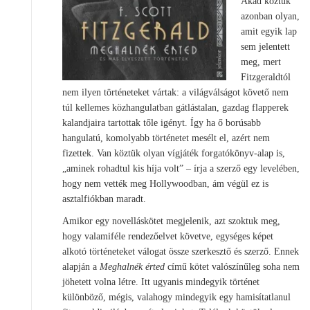
Akad köztük
azonban olyan,
amit egyik lap
sem jelentett
meg, mert
Fitzgeraldtól
nem ilyen történeteket vártak: a világválságot követő nem
túl kellemes közhangulatban gátlástalan, gazdag flapperek
kalandjaira tartottak tőle igényt. Így ha ő borúsabb
hangulatú, komolyabb történetet mesélt el, azért nem
fizettek. Van köztük olyan vígjáték forgatókönyv-alap is,
„aminek rohadtul kis híja volt” – írja a szerző egy levelében,
hogy nem vették meg Hollywoodban, ám végül ez is
asztalfiókban maradt.
Amikor egy novelláskötet megjelenik, azt szoktuk meg,
hogy valamiféle rendezőelvet követve, egységes képet
alkotó történeteket válogat össze szerkesztő és szerző. Ennek
alapján a
Meghalnék érted
című kötet valószínűleg soha nem
jöhetett volna létre. Itt ugyanis mindegyik történet
különböző, mégis, valahogy mindegyik egy hamisítatlanul