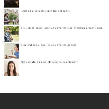
Amit az elsőévesek mindig benéznek
5 jellemző érzés, amit az egyetem első heteiben érezni fogsz
5 különbség a gimi és az egyetem között
Mit csinálj, ha nem élvezed az egyetemet?