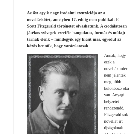
Az ősz egyik nagy irodalmi szenzációja az a
novelláskötet, amelyben 17, eddig nem publikált F.
Scott Fitzgerald történetet olvashatunk. A csodálatosan
játékos szövegek ezerféle hangulatot, formát és műfajt
tárnak elénk – mindegyik egy kicsit más, egyedül az
közös bennük, hogy varázslatosak.
Annak, hogy
ezek a
novellák miért
nem jelentek
meg, több
különböző oka
van. Anyagi
helyzetét
rendezendő,
Fitzgerald sok
novellát írt
újságoknak.