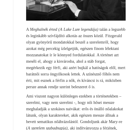
A
Meghalnék érted (A Lake Lure legendája)
talán a legszebb
és leginkább szívfájdító alkotás az összes közül. Fitzgerald
olyan gyönyörű mondatokkal beszél a szerelemről, hogy
azokat még percekig ízlelgetjük, egészen finom lélektani
mozzanatokat ír le könnyed fordulatokkal. A történet azt
meséli el, ahogy a kisvárosba, ahol a stáb forgat,
megérkezik egy férfi, aki azért bujkál a hatóságok elől, mert
barátnői sorra öngyilkosok lettek. A színésznő főhős nem
érti, mit esznek a férfin a nők, és kíváncsi is rá, miközben
persze annak rendje szerint beleszeret ő is.
Ami viszont nagyon különleges ezekben a történetekben –
szerelmi, vagy nem szerelmi -, hogy női hősei messze
meghaladják a szokásos naivákat: erős és önálló nőalakokat
látunk, olyan karaktereket, akik egészen messze állnak a
bevett sematikus nőábrázolástól. Gondoljunk akár Mary-re
(
A szerelem szabadnapja)
, aki indítványozza a férjének,