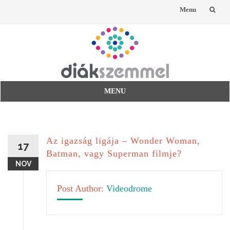
Menu
Skip
to
content
MENU
Skip
to
content
Az igazság ligája – Wonder Woman,
17
Batman, vagy Superman filmje?
NOV
Post Author:
Videodrome