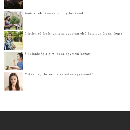
Amit az elsőévesek mindig benéznek
5 jellemző érzés, amit az egyetem első heteiben érezni fogsz
5 különbség a gimi és az egyetem között
Mit csinálj, ha nem élvezed az egyetemet?