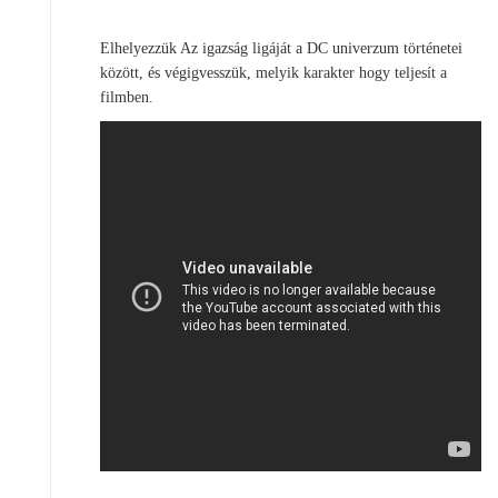
Elhelyezzük Az igazság ligáját a DC univerzum történetei
között, és végigvesszük, melyik karakter hogy teljesít a
filmben.