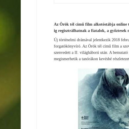
Az Örök tél című film alkotóstábja online 
ig regisztrálhatnak a fiatalok, a győztesek 
Új történelmi drámával jelentkezik 2018 febru
forgatókönyvíró. Az Örök tél című film a szov
szenvedett a II. világháború után. A bemutató 
megismerhetik a tanórákon kevésbé részletezet