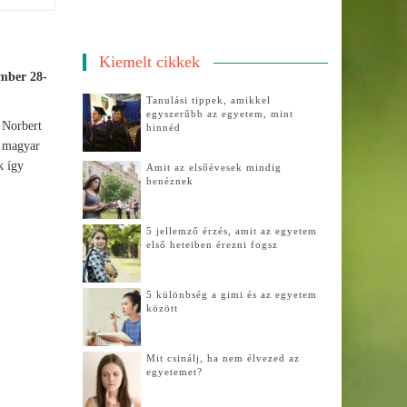
Kiemelt cikkek
ember 28-
Tanulási tippek, amikkel
egyszerűbb az egyetem, mint
i Norbert
hinnéd
r magyar
k így
Amit az elsőévesek mindig
benéznek
5 jellemző érzés, amit az egyetem
első heteiben érezni fogsz
5 különbség a gimi és az egyetem
között
Mit csinálj, ha nem élvezed az
egyetemet?