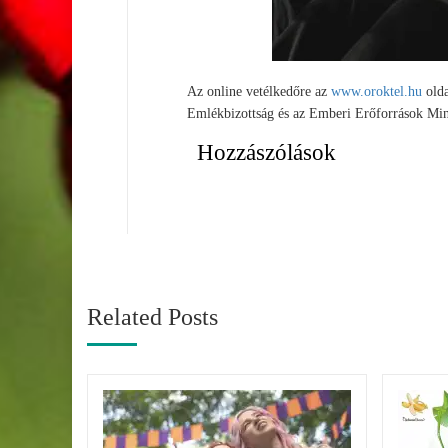
Az online vetélkedőre az
www.oroktel.hu
olda
Emlékbizottság és az Emberi Erőforrások Min
Hozzászólások
Related Posts
 100