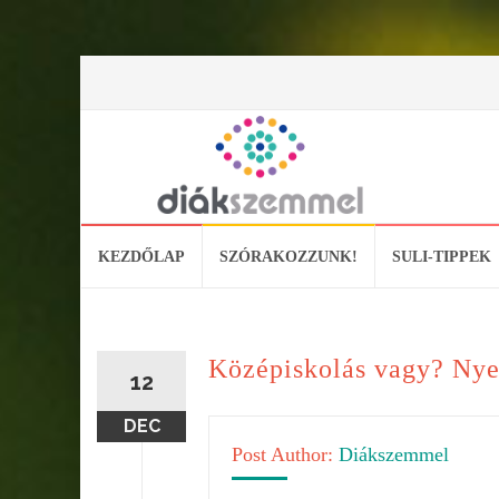
Skip
KEZDŐLAP
SZÓRAKOZZUNK!
SULI-TIPPEK
to
content
Középiskolás vagy? Nyerj
12
DEC
Post Author:
Diákszemmel