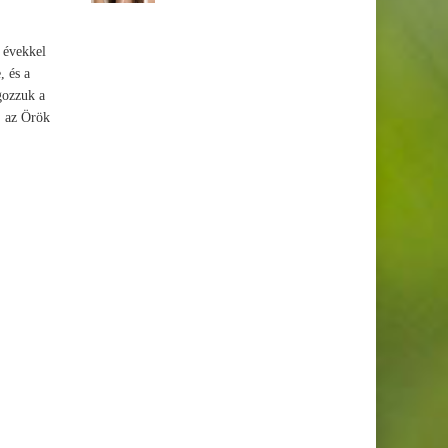
 évekkel
, és a
gozzuk a
, az Örök