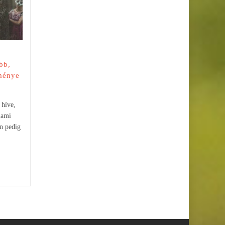
OKT
SZEPT
Sokszor elhatározod, hogy
többet fogsz olvasni, de aztán
mindig találsz valamilyen
kifogást, vagy ha le is ülsz egy
könyvvel, 5 perc...
bb,
ménye
 híve,
lami
n pedig
.