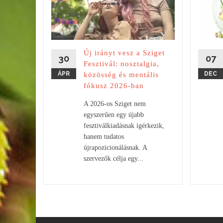
at
ommal
ban
tíró
Új irányt vesz a Sziget
e csapata.
30
07
Fesztivál: nosztalgia,
ÁPR
DEC
közösség és mentális
fókusz 2026-ban
A 2026-os Sziget nem
egyszerűen egy újabb
fesztiválkiadásnak ígérkezik,
hanem tudatos
újrapozicionálásnak. A
szervezők célja egy...