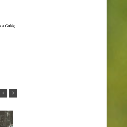
k a Gulág
Keveset olvasol? Tegyél
16
04
ellene!