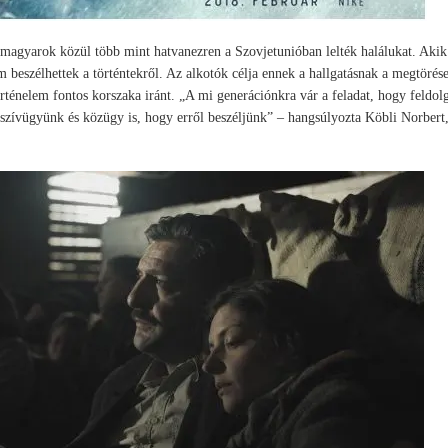
gyarok közül több mint hatvanezren a Szovjetunióban lelték halálukat. Akik
 beszélhettek a történtekről. Az alkotók célja ennek a hallgatásnak a megtörése
örténelem fontos korszaka iránt. „A mi generációnkra vár a feladat, hogy feldol
 szívügyünk és közügy is, hogy erről beszéljünk” – hangsúlyozta Köbli Norbert