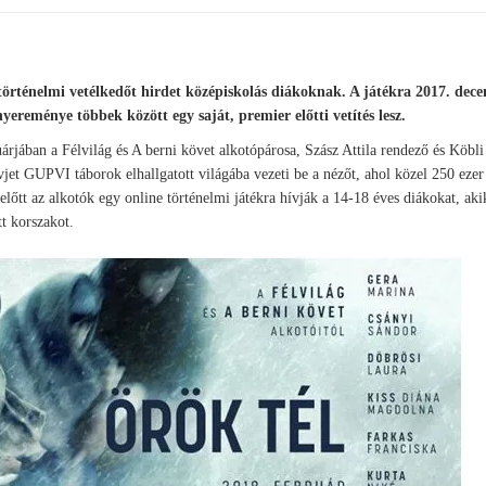
történelmi vetélkedőt hirdet középiskolás diákoknak. A játékra 2017. dec
nyereménye többek között egy saját, premier előtti vetítés lesz.
árjában a Félvilág és A berni követ alkotópárosa, Szász Attila rendező és Köbl
jet GUPVI táborok elhallgatott világába vezeti be a nézőt, ahol közel 250 eze
előtt az alkotók egy online történelmi játékra hívják a 14-18 éves diákokat, aki
t korszakot.