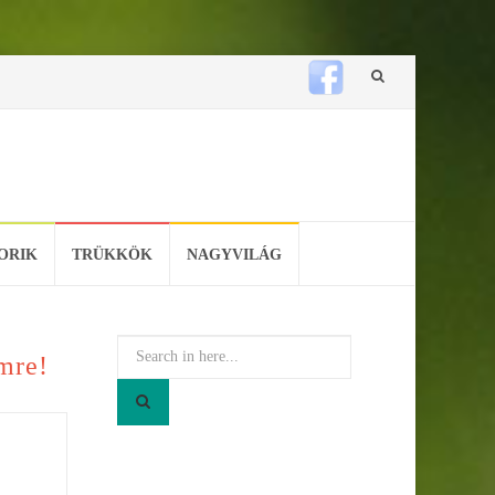
Skip
to
content
ORIK
TRÜKKÖK
NAGYVILÁG
Search
lmre!
for: