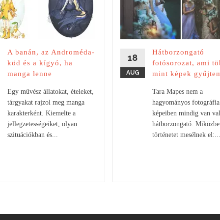
A banán, az Androméda-
Hátborzongató
18
köd és a kígyó, ha
fotósorozat, ami tö
AUG
manga lenne
mint képek gyűjte
Egy művész állatokat, ételeket,
Tara Mapes nem a
tárgyakat rajzol meg manga
hagyományos fotográfia
karakterként. Kiemelte a
képeiben mindig van va
jellegzetességeiket, olyan
hátborzongató. Miközbe
szituációkban és...
történetet mesélnek el:..