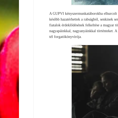
A GUPVI kényszermunkatáborokba elhurcolt ma
később hazatérhettek a rabságból, senkinek sem
fiatalok érdeklődésének felkeltése a magyar t
nagyapáinkkal, nagyanyáinkkal történteket. A
tél forgatókönyvírója.