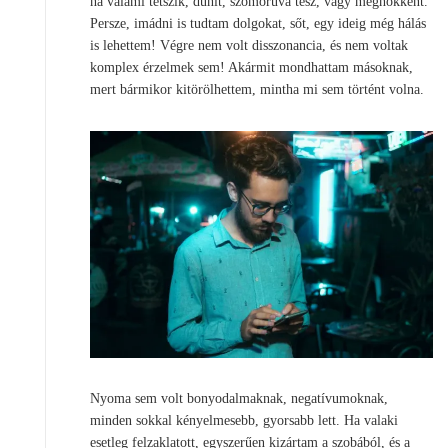
ha valami tetszik, dühít, szomorúvá tesz, vagy meghökkent.
Persze, imádni is tudtam dolgokat, sőt, egy ideig még hálás
is lehettem! Végre nem volt disszonancia, és nem voltak
komplex érzelmek sem! Akármit mondhattam másoknak,
mert bármikor kitörölhettem, mintha mi sem történt volna.
Nyoma sem volt bonyodalmaknak, negatívumoknak,
minden sokkal kényelmesebb, gyorsabb lett. Ha valaki
esetleg felzaklatott, egyszerűen kizártam a szobából, és a