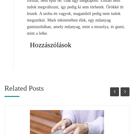
formál, nem épül be, csak úgy megkapom. Emiatt nem
tudok megváltozni, így pedig ki sem törhetek. Örökké itt
leszek. A szoba én vagyok, magamból pedig nem tudok
megszökni. Mark tekintetében élek, egy műanyag
gumiszobában, amely műanyag, mint a mosolya, és gumi,
mint a lelke.
Hozzászólások
Related Posts