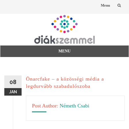
Menu
Skip
to
content
MENU
Skip
to
content
Önarcfake – a közösségi média a
08
legdurvább szabadulószoba
JAN
Post Author:
Németh Csabi