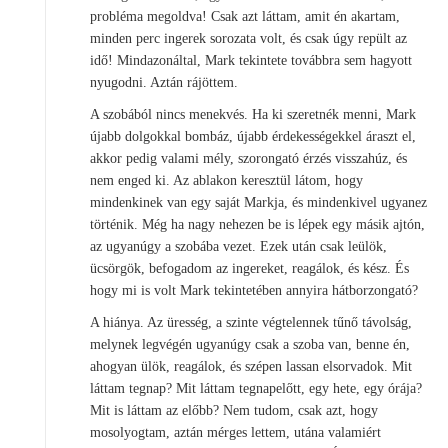
probléma megoldva! Csak azt láttam, amit én akartam,
minden perc ingerek sorozata volt, és csak úgy repült az
idő! Mindazonáltal, Mark tekintete továbbra sem hagyott
nyugodni. Aztán rájöttem.
A szobából nincs menekvés. Ha ki szeretnék menni, Mark
újabb dolgokkal bombáz, újabb érdekességekkel áraszt el,
akkor pedig valami mély, szorongató érzés visszahúz, és
nem enged ki. Az ablakon keresztül látom, hogy
mindenkinek van egy saját Markja, és mindenkivel ugyanez
történik. Még ha nagy nehezen be is lépek egy másik ajtón,
az ugyanúgy a szobába vezet. Ezek után csak leülök,
ücsörgök, befogadom az ingereket, reagálok, és kész. És
hogy mi is volt Mark tekintetében annyira hátborzongató?
A hiánya. Az üresség, a szinte végtelennek tűnő távolság,
melynek legvégén ugyanúgy csak a szoba van, benne én,
ahogyan ülök, reagálok, és szépen lassan elsorvadok. Mit
láttam tegnap? Mit láttam tegnapelőtt, egy hete, egy órája?
Mit is láttam az előbb? Nem tudom, csak azt, hogy
mosolyogtam, aztán mérges lettem, utána valamiért