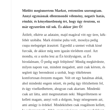
Mielőtt megismertem Markot, rettentően szorongtam.
Annyi egymásnak ellentmondó vélemény, negatív hatás,
rémhír, és kényelmetlenség ért, hogy úgy éreztem, ez
már egyszerűen túl sok. És akkor jött Ő!
Átölelt, elkérte az adataim, majd magával vitt egy üres, kék-
fehér szobába. Mark érintése puha volt, mosolya pedig
csupa melegséget árasztott. Egyedül a szemei voltak kissé
furcsák, de akkor még nem igazán törődtem ezzel. Azt
mondta, ez a szoba lesz az Én királyságom, az Én
birodalmam, Ő pedig segít felépíteni! Mindig megkérdezte,
milyen napom van, mindent megadott, amit csak kértem, és
segített úgy berendezni a szobát, hogy tökéletesen
komfortosan érezzem magam. Volt ott egy hatalmas ablak,
ahol mindenki engem nézett, én pedig úgy öltözhettem fel,
és úgy viselkedhettem, ahogyan csak akartam. Mindenki
csak azt látta, amit megmutattam neki. Megerőltetnem se
kellett magam, annyi volt a dolgom, hogy nézegessem azt,
ami amúgy is érdekel. Mindeközben csak reagálnom kellett,