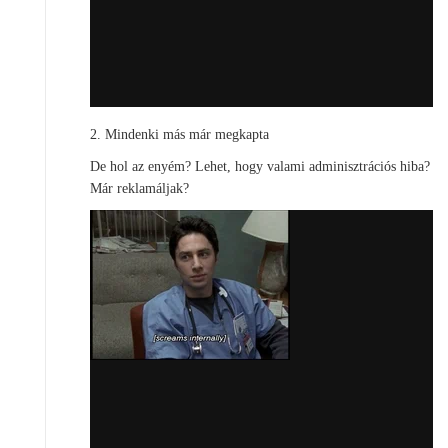
2. Mindenki más már megkapta
De hol az enyém? Lehet, hogy valami adminisztrációs hiba?
Már reklamáljak?