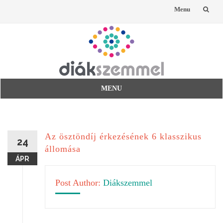
Menu
Skip
to
content
MENU
Skip
to
content
Az ösztöndíj érkezésének 6 klasszikus
24
állomása
ÁPR
Post Author:
Diákszemmel