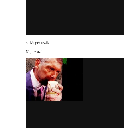
3. Megérkezik
Na, ez az!