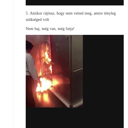
5. Amikor rájössz, hogy nem vetted meg, amire tényleg
szükséged volt
Nem baj, még van, még futja!