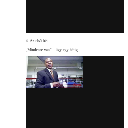
4. Az első hét
„Mindenre van” – úgy egy hétig