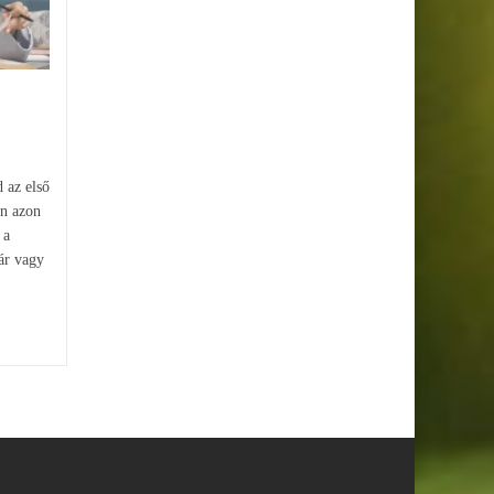
Kerestél már arra, hogy
tanulókártya készítése online,
miközben ott motoszkált a
fejedben a gondolat, hogy ez
csak szavak, adatok...
d az első
en azon
 a
ár vagy