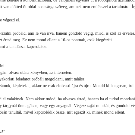
tenie kellene a koncentrációban, de valójában egyenes út a robotpilóta üzemmó
tt van előtted öt oldal neonsárga szöveg, aminek nem emlékszel a tartalmára. Ír
e végezd el.
zálni próbáld, ami le van írva, hanem gondold végig, miről is szól az érvelés
azt értsd meg. Ez nem mond ellent a 16-os pontnak, csak kiegészíti.
ami a tanulással kapcsolatos.
lni.
sgán: olvass utána könyvben, az interneten.
akorlati feladatot próbálj megoldani, amit találsz.
ámok, képletek -, akkor ne csak elolvasd újra és újra. Mondd ki hangosan, írd 
d el valakinek. Nem akkor tudod, ha olvasva érted, hanem ha el tudod mondani
egy tárgynál önmagában, vagy egy anyagnál. Végezz saját munkát, és gondold vé
órán tanultál, mivel kapcsolódik össze, mit egészít ki, minek mond ellent.
t!”