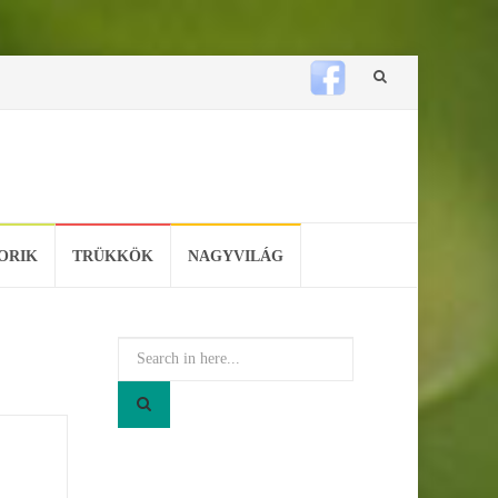
Skip
to
content
ORIK
TRÜKKÖK
NAGYVILÁG
Search
for: