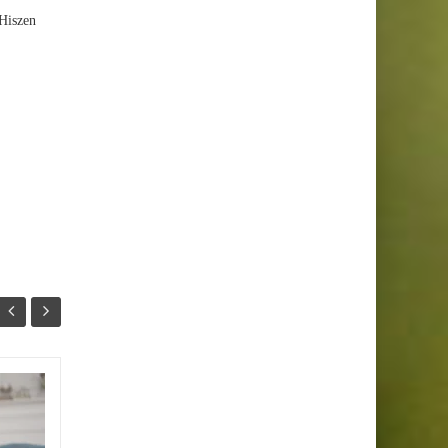
 Hiszen
Tanulókártya készítése
26
19
online – nem csak
JAN
JAN
biflázáshoz