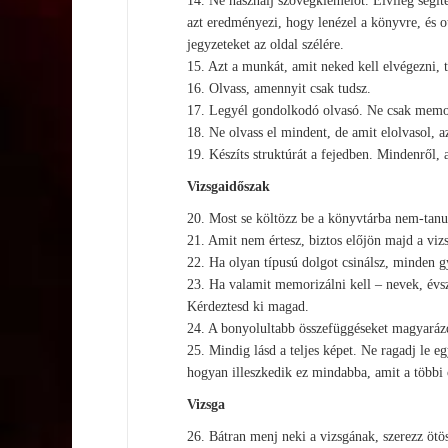
14. Ne használj szövegkiemelőt. Elvileg segí
azt eredményezi, hogy lenézel a könyvre, és o
jegyzeteket az oldal szélére.
15. Azt a munkát, amit neked kell elvégezni, t
16. Olvass, amennyit csak tudsz.
17. Legyél gondolkodó olvasó. Ne csak memori
18. Ne olvass el mindent, de amit elolvasol, 
19. Készíts struktúrát a fejedben. Mindenről, 
Vizsgaidőszak
20. Most se költözz be a könyvtárba nem-tanu
21. Amit nem értesz, biztos előjön majd a viz
22. Ha olyan típusú dolgot csinálsz, minden gy
23. Ha valamit memorizálni kell – nevek, évsz
Kérdeztesd ki magad.
24. A bonyolultabb összefüggéseket magyaráz
25. Mindig lásd a teljes képet. Ne ragadj le 
hogyan illeszkedik ez mindabba, amit a többi 
Vizsga
26. Bátran menj neki a vizsgának, szerezz ötös