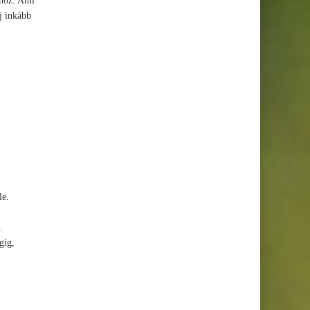
dhoz. Ami
j inkább
.
le.
.
gig,