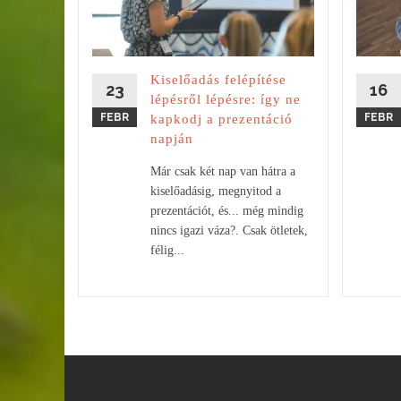
itod a
ra... és
Kiselőadás felépítése
nem
23
16
lépésről lépésre: így ne
it
FEBR
FEBR
kapkodj a prezentáció
z...
napján
Már csak két nap van hátra a
kiselőadásig, megnyitod a
prezentációt, és... még mindig
nincs igazi váza?. Csak ötletek,
félig...