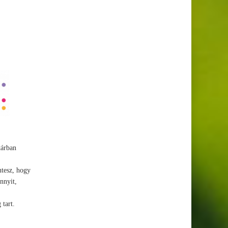
tárban
ntesz, hogy
nnyit,
tart.