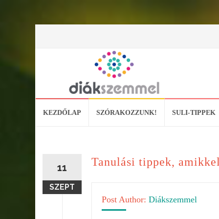
Skip
KEZDŐLAP
SZÓRAKOZZUNK!
SULI-TIPPEK
to
content
Tanulási tippek, amikke
11
SZEPT
Post Author:
Diákszemmel