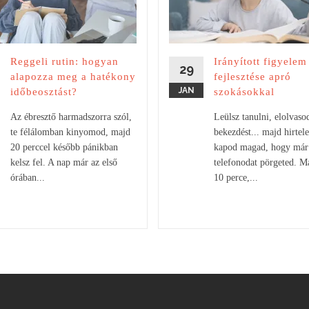
Reggeli rutin: hogyan
Irányított figyelem
29
alapozza meg a hatékony
fejlesztése apró
JAN
időbeosztást?
szokásokkal
Az ébresztő harmadszorra szól,
Leülsz tanulni, elolvaso
te félálomban kinyomod, majd
bekezdést... majd hirtel
20 perccel később pánikban
kapod magad, hogy már
kelsz fel. A nap már az első
telefonodat pörgeted. M
órában...
10 perce,...