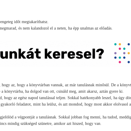
rengeteg időt megtakaríthatsz.
 megmarad, és nem kalandozol el a neten, ha épp unalmas az előadás.
ik, hogy az, hogy a könyvtárban vannak, az már tanulásnak minősül. De a könyv
 könyvtárba, ha dolgod van ott, csináld meg, amit akarsz, aztán gyere ki.
d, hogy az egész napod tanulással teljen. Sokkal hatékonyabb leszel, ha úgy dö
 gyakorló feladatot, mint ha leülsz, és azt mondod, hogy most akkor elolvasol a
jelölöd a végpontját a tanulásnak. Sokkal jobban fog menni, ha tudod, meddig 
incs mindig szükséged szünetre, amikor azt hiszed, hogy van.