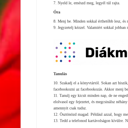
7. Nyeld le, emészd meg, legyél túl rajta.
Óra
8. Menj be. Minden sokkal érthetőbb lesz, és 
9. Jegyzetelj kézzel. Valamiért sokkal jobban
Tanulás
10. Szakadj el a könyvtártól. Sokan azt hisz
facebookozni az facebookozás. Akkor menj be a
11. Tanulj egy kicsit minden nap, de ne enged
elolvasol egy fejezetet, és megcsinálsz néhány
amennyit csak tudsz.
12. Ösztönözd magad. Például azzal, hogy meg
13. Tedd a telefonod kartávolságon kívülre. N