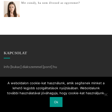
Mit csinálj, ha nem élvezed az egyetemet?
KAPCSOLAT
info [kukac] diakszemmel [pont] hu
Készítette:
KözösségiKlikk
A weboldalon cookie-kat használunk, amik segítenek minket a
lehető legjobb szolgáltatások nyújtásában. Weboldalunk
további használatával jóváhagyja, hogy cookie-kat használjunk.
Ok