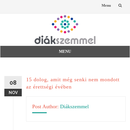
Menu
Skip
to
content
MENU
Skip
to
content
15 dolog, amit még senki nem mondott
08
az érettségi évében
NOV
Post Author:
Diákszemmel