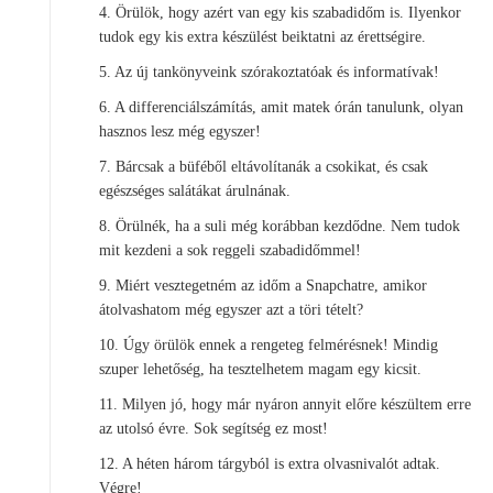
4. Örülök, hogy azért van egy kis szabadidőm is. Ilyenkor
tudok egy kis extra készülést beiktatni az érettségire.
5. Az új tankönyveink szórakoztatóak és informatívak!
6. A differenciálszámítás, amit matek órán tanulunk, olyan
hasznos lesz még egyszer!
7. Bárcsak a büféből eltávolítanák a csokikat, és csak
egészséges salátákat árulnának.
8. Örülnék, ha a suli még korábban kezdődne. Nem tudok
mit kezdeni a sok reggeli szabadidőmmel!
9. Miért vesztegetném az időm a Snapchatre, amikor
átolvashatom még egyszer azt a töri tételt?
10. Úgy örülök ennek a rengeteg felmérésnek! Mindig
szuper lehetőség, ha tesztelhetem magam egy kicsit.
11. Milyen jó, hogy már nyáron annyit előre készültem erre
az utolsó évre. Sok segítség ez most!
12. A héten három tárgyból is extra olvasnivalót adtak.
Végre!