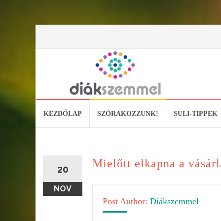
Skip
KEZDŐLAP
SZÓRAKOZZUNK!
SULI-TIPPEK
to
content
Mielőtt elkapna a vásárl
20
NOV
Post Author:
Diákszemmel