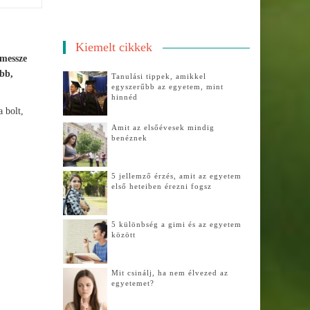
Kiemelt cikkek
 messze
óbb,
Tanulási tippek, amikkel
egyszerűbb az egyetem, mint
hinnéd
 bolt,
Amit az elsőévesek mindig
benéznek
5 jellemző érzés, amit az egyetem
első heteiben érezni fogsz
5 különbség a gimi és az egyetem
között
Mit csinálj, ha nem élvezed az
egyetemet?