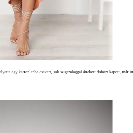
lyette egy kartonlapba csavart, sok szigszalaggal áttekert dobozt kapott, már it