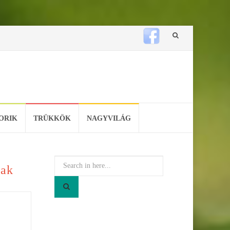
Skip
to
content
ORIK
TRÜKKÖK
NAGYVILÁG
Search
nak
for: