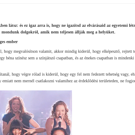
n látsz: és ez igaz arra is, hogy ne igazítsd az elvárásaid az egyetemi létr
át mondunk dolgokról, amik nem teljesen állják meg a helyüket.
éges ember
l, hogy megvalósítson valamit, akkor mindig kiderül, hogy elképesztő, rejtett t
egy béna színész sem a színjátszó csapatban, és az énekes csapatban is mindenki
tanál, hogy végre rólad is kiderül, hogy egy fel nem fedezett tehetség vagy, eh
 emiatt nem mernél csatlakozni valamihez az érdeklődési területeden, ne fogjon