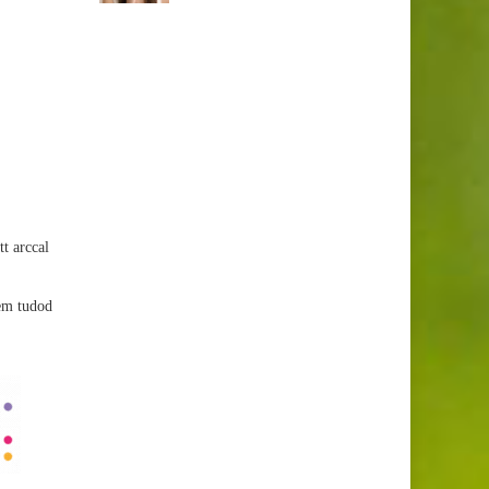
t arccal
nem tudod