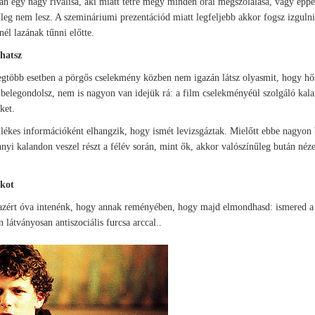
n egy nagy riválisa, aki miatt tétre megy minden órai megszólalása, vagy épp
leg nem lesz. A szemináriumi prezentációd miatt legfeljebb akkor fogsz izgulni
tnél lazának tűnni előtte.
zhatsz
egtöbb esetben a pörgős cselekmény közben nem igazán látsz olyasmit, hogy hő
 belegondolsz, nem is nagyon van idejük rá: a film cselekményéül szolgáló kala
ket.
mellékes információként elhangzik, hogy ismét levizsgáztak. Mielőtt ebbe nagyon
nnyi kalandon veszel részt a félév során, mint ők, akkor valószínűleg bután néz
okot
sz azért óva intenénk, hogy annak reményében, hogy majd elmondhasd: ismered 
látványosan antiszociális furcsa arccal..