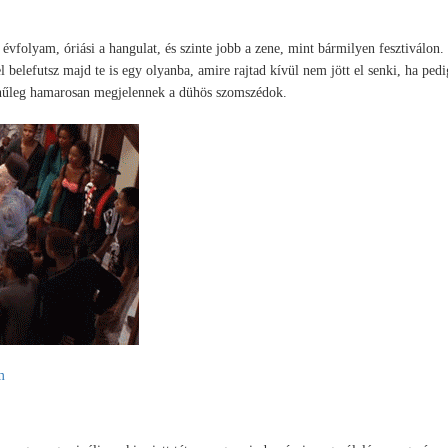
évfolyam, óriási a hangulat, és szinte jobb a zene, mint bármilyen fesztiválon.
l belefutsz majd te is egy olyanba, amire rajtad kívül nem jött el senki, ha ped
zínűleg hamarosan megjelennek a dühös szomszédok.
m