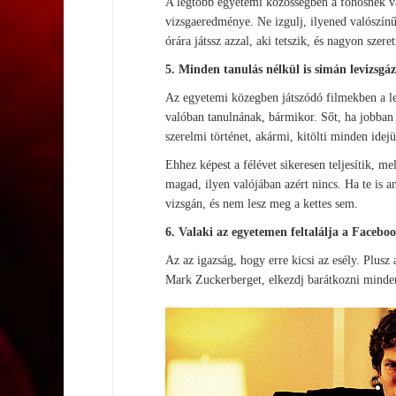
A legtöbb egyetemi közösségben a főhősnek va
vizsgaeredménye. Ne izgulj, ilyened valószínű
órára játssz azzal, aki tetszik, és nagyon szere
5. Minden tanulás nélkül is simán levizsgá
Az egyetemi közegben játszódó filmekben a l
valóban tanulnának, bármikor. Sőt, ha jobban
szerelmi történet, akármi, kitölti minden idejü
Ehhez képest a félévet sikeresen teljesítik, 
magad, ilyen valójában azért nincs. Ha te is a
vizsgán, és nem lesz meg a kettes sem.
6. Valaki az egyetemen feltalálja a Facebo
Az az igazság, hogy erre kicsi az esély. Plu
Mark Zuckerberget, elkezdj barátkozni minden 