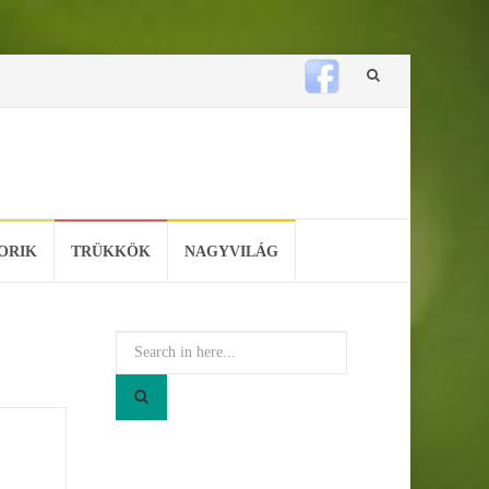
Skip
to
content
ORIK
TRÜKKÖK
NAGYVILÁG
Search
for: