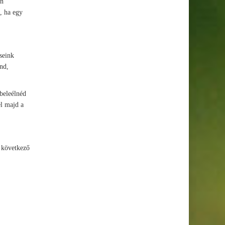
en
, ha egy
seink
nd,
 beleélnéd
el majd a
a következő