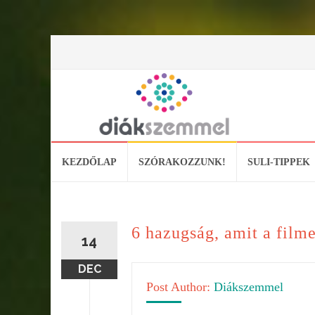
Skip
KEZDŐLAP
SZÓRAKOZZUNK!
SULI-TIPPEK
to
content
6 hazugság, amit a filme
14
DEC
Post Author:
Diákszemmel