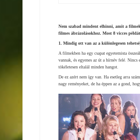
Nem szabad mindent elhinni, amit a filmekbe
filmes ábrázolásokhoz. Most 8 vicces péld
1. Mindig ott van az a különlegesen tehets
A filmekben ha egy csapat egyetemista összeál
vannak, és egyenes az út a hírnév felé. Nincs 
tökéletesen eltalál minden hangot.
De ez azért nem így van. Ha esetleg arra számí
nagy reményeket, de ha éppen az a gond, hogy