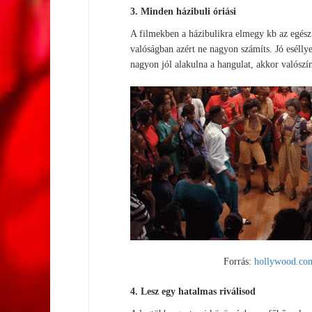
3. Minden házibuli óriási
A filmekben a házibulikra elmegy kb az egész 
valóságban azért ne nagyon számíts. Jó eséllye
nagyon jól alakulna a hangulat, akkor valós
Forrás:
hollywood.co
4. Lesz egy hatalmas riválisod