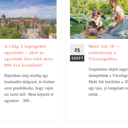
A világ 5 legrégebbi
Multi Job 30 —
25
egyeteme – ahol az
születésnap a
SZEPT
egyetemi élet több mint
Városligetben
800 éve kezdődött
Szeptember elején nagy
Hajnalban még mindig egy
ünnepeltünk a Városlige
beadandón dolgozol, és közben
Multi Job betöltötte a 30
azon gondolkodsz, hogy vajon
egy laza, jó hangulatú n
ezt miért kell. Most képzeld el
tettük...
ugyanezt... 900...