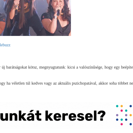
lebuzz
 új barátságokat kötsz, megnyugtatunk: kicsi a valószínűsége, hogy egy beépítet
gy ha véletlen túl kedves vagy az aktuális pszichopatával, akkor soha többet 