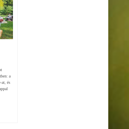
Hétvégi programajánló:
27
23
városi buliktól a japán
JÚN
MÁJ
fametszetekig
A nyári hétvégék a város
legizgalmasabb arcát mutatják:
Budapest ismét tele lesz
különleges eseményekkel, ahol
a nappali buli, a...
ot
tben: a
-at, és
appal