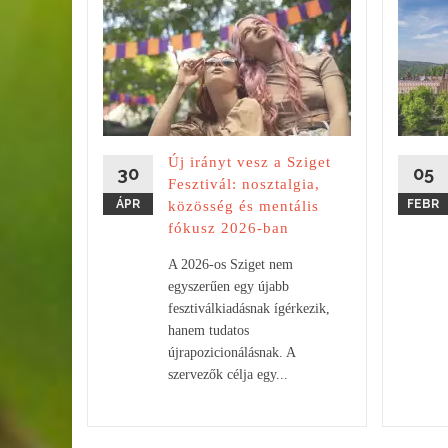
onikus
ulat és
lna a
Új irányt vesz a Sziget
sorok
30
05
Fesztivál: nosztalgia,
 inkább
ÁPR
FEBR
közösség és mentális
fókusz 2026-ban
A 2026-os Sziget nem
egyszerűen egy újabb
fesztiválkiadásnak ígérkezik,
hanem tudatos
újrapozicionálásnak. A
szervezők célja egy...