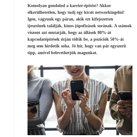
Komolyan gondolod a karrier-építést? Akkor
elkerülhetetlen, hogy tudj egy kicsit networkingelni!
Igen, vagyunk egy páran, akik ezt kifejezetten
ijesztőnek találják, kínos jópofizások sorának. A számok
viszont azt mutatják, hogy az állások 80%-át
kapcsolatépítések útján töltik be, a pozíciók 50%-át
meg sem hirdetik soha. Jó hír, hogy van pár egyszerű
tipp, amivel belevethetjük magunkat.