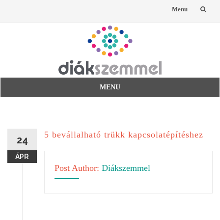
Menu
Skip
to
content
MENU
Skip
to
content
5 bevállalható trükk kapcsolatépítéshez
24
ÁPR
Post Author:
Diákszemmel