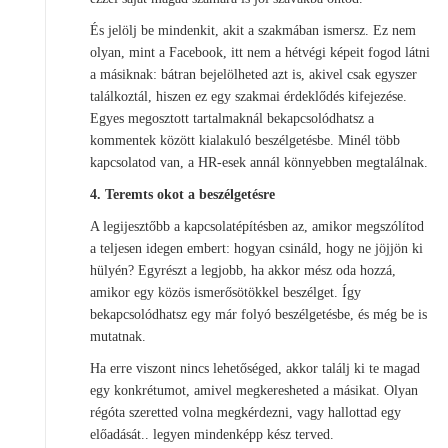
És jelölj be mindenkit, akit a szakmában ismersz. Ez nem
olyan, mint a Facebook, itt nem a hétvégi képeit fogod látni
a másiknak: bátran bejelölheted azt is, akivel csak egyszer
találkoztál, hiszen ez egy szakmai érdeklődés kifejezése.
Egyes megosztott tartalmaknál bekapcsolódhatsz a
kommentek között kialakuló beszélgetésbe. Minél több
kapcsolatod van, a HR-esek annál könnyebben megtalálnak.
4. Teremts okot a beszélgetésre
A legijesztőbb a kapcsolatépítésben az, amikor megszólítod
a teljesen idegen embert: hogyan csináld, hogy ne jöjjön ki
hülyén? Egyrészt a legjobb, ha akkor mész oda hozzá,
amikor egy közös ismerősötökkel beszélget. Így
bekapcsolódhatsz egy már folyó beszélgetésbe, és még be is
mutatnak.
Ha erre viszont nincs lehetőséged, akkor találj ki te magad
egy konkrétumot, amivel megkeresheted a másikat. Olyan
régóta szeretted volna megkérdezni, vagy hallottad egy
előadását.. legyen mindenképp kész terved.