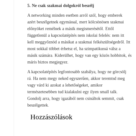
5. Ne csak szakmai dolgokról beszélj
A networking minden esetben arról szól, hogy emberek
azért beszélgetnek egymással, mert kölcsönösen szakmai
előnyöket remélnek a másik megismerésétől. Ettől
függetlenül a kapcsolatépítés nem iskolai felelés: nem itt
kell meggyőznöd a másikat a szakmai felkészültségedről. Itt
most sokkal többet érhetsz el, ha szimpatikussá válsz a
másik számára. Kiderülhet, hogy van egy közös hobbitok, és
máris biztos megjegyez.
A kapcsolatépítés legfontosabb szabálya, hogy ne görcsölj
rá. Ha nem megy neked egyszerűen, akkor teremtsd meg
vagy várd ki azokat a lehetőségeket, amikor
természetesebben tud kialakulni egy ilyen small talk.
Gondolj arra, hogy igazából nem csináltok semmit, csak
beszélgettek.
Hozzászólások