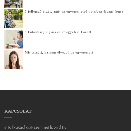
5 jellemző érzés, amit az egyetem első heteiben érezni fogsz
5 különbség a gimi és az egyetem között
Mit csinálj, ha nem élvezed az egyetemet?
KAPCSOLAT
info [kukac] diakszemmel [pont] hu