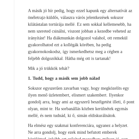
A másik jó hír pedig, hogy ezzel kapunk egy alternatívát az
önéletrajz-küldős, válaszra várós jelentkezések sokszor
kilátástalan tortúrája mellé. Ez sem sokkal kellemesebb, ha
nem szereted csinálni, viszont jobban a kezedbe veheted az
irányítást! Ha diákmunkán dolgozol valahol, ott remekül
gyakorolhatod ezt a kollégák körében, ha pedig
gyakornokoskodsz, így ismerkedhetsz meg a cégben a
feljebb dolgozókkal. Hátha még ott is tartanak!
Mik a jó trükkök tehát?
1. Tudd, hogy a másik sem jobb nálad
Sokszor egyszerűen zavarban vagy, hogy megközelíts egy
ilyen menő üzletembert, elismert szakembert. Ilyenkor
gondolj arra, hogy ami az egyszerű beszélgetést illeti, ő pont
olyan, mint te. Ha sorbanállás közben kerülnétek egymás
mellé, és nem tudnád, ki ő, simán eldiskurálnátok.
Ha elmész egy szakmai konferenciára, ugyanez a helyzet.
Ne arra gondolj, hogy ezek mind befutott emberek