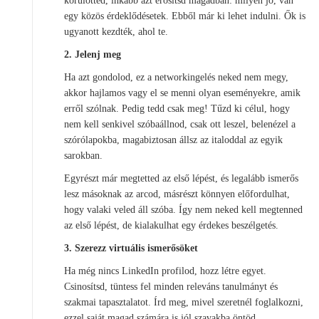
körülötted, inkább azt erősítsd magadban: milyen jó, van
egy közös érdeklődésetek. Ebből már ki lehet indulni. Ők is
ugyanott kezdték, ahol te.
2. Jelenj meg
Ha azt gondolod, ez a networkingelés neked nem megy,
akkor hajlamos vagy el se menni olyan eseményekre, amik
erről szólnak. Pedig tedd csak meg! Tűzd ki célul, hogy
nem kell senkivel szóbaállnod, csak ott leszel, belenézel a
szórólapokba, magabiztosan állsz az italoddal az egyik
sarokban.
Egyrészt már megtetted az első lépést, és legalább ismerős
lesz másoknak az arcod, másrészt könnyen előfordulhat,
hogy valaki veled áll szóba. Így nem neked kell megtenned
az első lépést, de kialakulhat egy érdekes beszélgetés.
3. Szerezz virtuális ismerősöket
Ha még nincs LinkedIn profilod, hozz létre egyet.
Csinosítsd, tüntess fel minden releváns tanulmányt és
szakmai tapasztalatot. Írd meg, mivel szeretnél foglalkozni,
ezzel saját magad számára is jól szavakba öntöd.