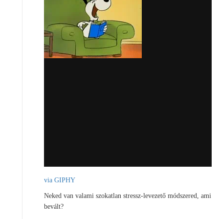
via GIPHY
Neked van valami szokatlan stressz-levezető módszered, ami
bevált?