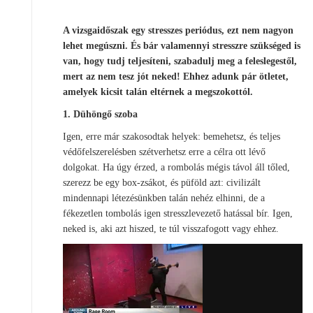
A vizsgaidőszak egy stresszes periódus, ezt nem nagyon
lehet megúszni. És bár valamennyi stresszre szükséged is
van, hogy tudj teljesíteni, szabadulj meg a feleslegestől,
mert az nem tesz jót neked! Ehhez adunk pár ötletet,
amelyek kicsit talán eltérnek a megszokottól.
1. Dühöngő szoba
Igen, erre már szakosodtak helyek: bemehetsz, és teljes
védőfelszerelésben szétverhetsz erre a célra ott lévő
dolgokat. Ha úgy érzed, a rombolás mégis távol áll tőled,
szerezz be egy box-zsákot, és püföld azt: civilizált
mindennapi létezésünkben talán nehéz elhinni, de a
fékezetlen tombolás igen stresszlevezető hatással bír. Igen,
neked is, aki azt hiszed, te túl visszafogott vagy ehhez.