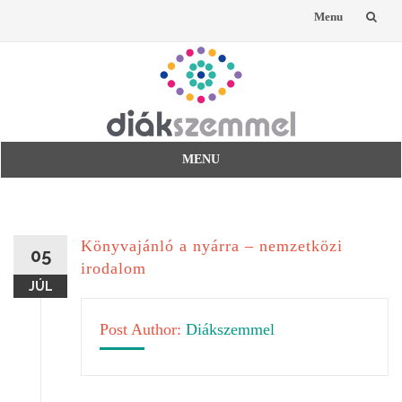
Menu
Skip
to
content
MENU
Skip
to
content
Könyvajánló a nyárra – nemzetközi
05
irodalom
JÚL
Post Author:
Diákszemmel