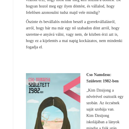
hogyan hozol meg egy ilyen döntést, és vállalod, hogy
felelősen azonosulni tudsz majd vele mindig?
Őszinte és bevállalós módon beszél a gyerekvállalásról,
arról, hogy bár ma már egy nő szabadon dönt arról, hogy
szeretne-e anyává válni, vagy nem, de közben érzi azt is,
hogy ez a kijelentés a mai napig kockázatos, nem mindenki
fogadja el.
Cso Namdzsu:
Született 1982-ben
„Kim Dzsijong a
nővérével osztozik egy
szobán. Az öccsének
saját szobája van.
Kim Dzsijong
iskolájában a lányok
mindig a fiúk után