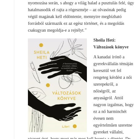
nyomozása során, s ahogy a világ halad a pusztulás felé, úgy
hatalmasodik el rajta a rögeszméje – az olvasónak pedig
végül magának kell eldöntenie, mennyire megbízható
forrásból származik ez az egész történet, és a megoldás
csakugyan megoldja-e a rejtélyt.”
Sheila Heti:
Változások könyve
A kanadai írónő a
gyerekvállalás témáján
keresztül vet fel
rengeteg kérdést a női
szerepekről, a
nőiségről, az
anyaságról. Attól
nagyon izgalmas, hogy
ez a nő harminchét
évesen nem
egyértelműen szeretne
gyereket vállalni,
viszont érzi, hogy most már meg kell hoznia a döntést. De