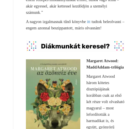
akár egyessel, akár kettessel kezdődjön a személyi
számunk.”
A nagyon izgalmasnak tűnő könyvbe
itt
tudtok beleolvasni –
engem azonnal beszippantott, máris olvasnám!
Margaret Atwood:
MaddAddam-trilógia
Margaret Atwood
három kötetes
disztópiájának
korábban csak az első
két része volt olvasható
magyarul – most
lefordították a
harmadikat is, és
együtt, gyönyörű