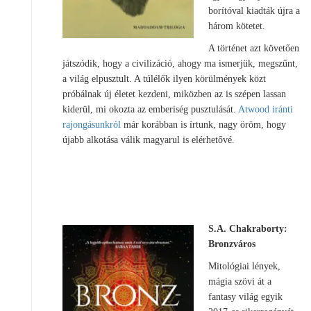
borítóval kiadták újra a
három kötetet.
A történet azt követően
játszódik, hogy a civilizáció, ahogy ma ismerjük, megszűnt,
a világ elpusztult. A túlélők ilyen körülmények közt
próbálnak új életet kezdeni, miközben az is szépen lassan
kiderül, mi okozta az emberiség pusztulását.
Atwood iránti
rajongásunkról
már korábban is írtunk, nagy öröm, hogy
újabb alkotása válik magyarul is elérhetővé.
S.A. Chakraborty:
Bronzváros
Mitológiai lények,
mágia szövi át a
fantasy világ egyik