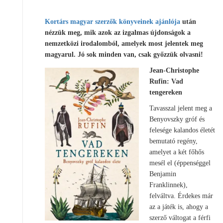
Kortárs magyar szerzők könyveinek ajánlója
után
nézzük meg, mik azok az izgalmas újdonságok a
nemzetközi irodalomból, amelyek most jelentek meg
magyarul. Jó sok minden van, csak győzzük olvasni!
Jean-Christophe
Rufin: Vad
tengereken
Tavasszal jelent meg a
Benyovszky gróf és
felesége kalandos életét
bemutató regény,
amelyet a két főhős
mesél el (éppenséggel
Benjamin
Franklinnek),
felváltva. Érdekes már
az a játék is, ahogy a
szerző váltogat a férfi