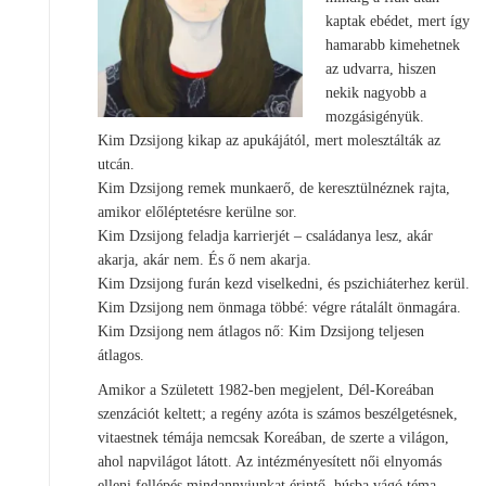
kaptak ebédet, mert így
hamarabb kimehetnek
az udvarra, hiszen
nekik nagyobb a
mozgásigényük.
Kim Dzsijong kikap az apukájától, mert molesztálták az
utcán.
Kim Dzsijong remek munkaerő, de keresztülnéznek rajta,
amikor előléptetésre kerülne sor.
Kim Dzsijong feladja karrierjét – családanya lesz, akár
akarja, akár nem. És ő nem akarja.
Kim Dzsijong furán kezd viselkedni, és pszichiáterhez kerül.
Kim Dzsijong nem önmaga többé: végre rátalált önmagára.
Kim Dzsijong nem átlagos nő: Kim Dzsijong teljesen
átlagos.
Amikor a Született 1982-ben megjelent, Dél-Koreában
szenzációt keltett; a regény azóta is számos beszélgetésnek,
vitaestnek témája nemcsak Koreában, de szerte a világon,
ahol napvilágot látott. Az intézményesített női elnyomás
elleni fellépés mindannyiunkat érintő, húsba vágó téma –