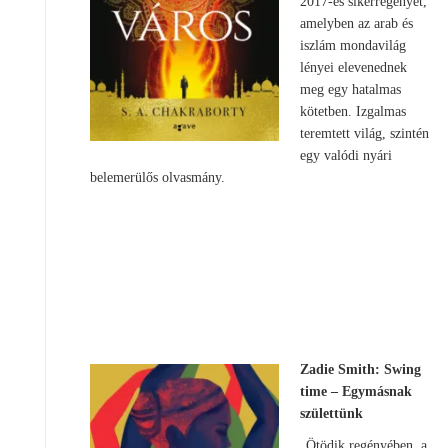
2017-es sikerregényét,
amelyben az arab és
iszlám mondavilág
lényei elevenednek
meg egy hatalmas
kötetben. Izgalmas
teremtett világ, szintén
egy valódi nyári
belemerülős olvasmány.
Zadie Smith: Swing
time – Egymásnak
születtünk
„Ötödik regényében, a