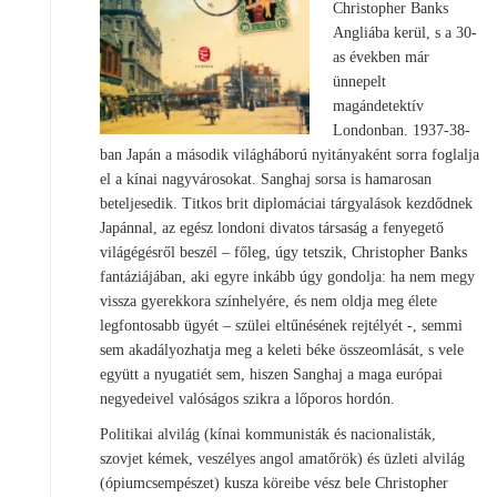
Christopher Banks
Angliába kerül, s a 30-
as években már
ünnepelt
magándetektív
Londonban. 1937-38-
ban Japán a második világháború nyitányaként sorra foglalja
el a kínai nagyvárosokat. Sanghaj sorsa is hamarosan
beteljesedik. Titkos brit diplomáciai tárgyalások kezdődnek
Japánnal, az egész londoni divatos társaság a fenyegető
világégésről beszél – főleg, úgy tetszik, Christopher Banks
fantáziájában, aki egyre inkább úgy gondolja: ha nem megy
vissza gyerekkora színhelyére, és nem oldja meg élete
legfontosabb ügyét – szülei eltűnésének rejtélyét -, semmi
sem akadályozhatja meg a keleti béke összeomlását, s vele
együtt a nyugatiét sem, hiszen Sanghaj a maga európai
negyedeivel valóságos szikra a lőporos hordón.
Politikai alvilág (kínai kommunisták és nacionalisták,
szovjet kémek, veszélyes angol amatőrök) és üzleti alvilág
(ópiumcsempészet) kusza köreibe vész bele Christopher