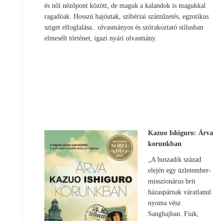
és női nézőpont között, de maguk a kalandok is magukkal
ragadóak. Hosszú hajóutak, szibériai száműzetés, egzotikus
sziget elfoglalása.. olvasmányos és szórakoztató stílusban
elmesélt történet, igazi nyári olvasmány.
Kazuo Ishiguro: Árva
korunkban
„A huszadik század
elején egy üzletember-
misszionárus brit
házaspárnak váratlanul
nyoma vész
Sanghajban. Fiuk,