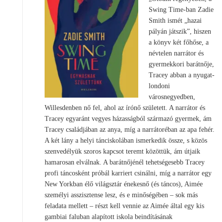
Swing Time-ban Zadie
Smith ismét „hazai
pályán játszik”, hiszen
a könyv két főhőse, a
névtelen narrátor és
gyermekkori barátnője,
Tracey abban a nyugat-
londoni
városnegyedben,
Willesdenben nő fel, ahol az írónő született. A narrátor és
Tracey egyaránt vegyes házasságból származó gyermek, ám
Tracey családjában az anya, míg a narrátoréban az apa fehér.
A két lány a helyi tánciskolában ismerkedik össze, s közös
szenvedélyük szoros kapcsot teremt közöttük, ám útjaik
hamarosan elválnak. A barátnőjénél tehetségesebb Tracey
profi táncosként próbál karriert csinálni, míg a narrátor egy
New Yorkban élő világsztár énekesnő (és táncos), Aimée
személyi asszisztense lesz, és e minőségében – sok más
feladata mellett – részt kell vennie az Aimée által egy kis
gambiai faluban alapított iskola beindításának