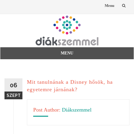
Menu
Skip
to
content
MENU
Skip
to
content
Mit tanulnának a Disney hősök, ha
06
egyetemre járnának?
SZEPT
Post Author:
Diákszemmel