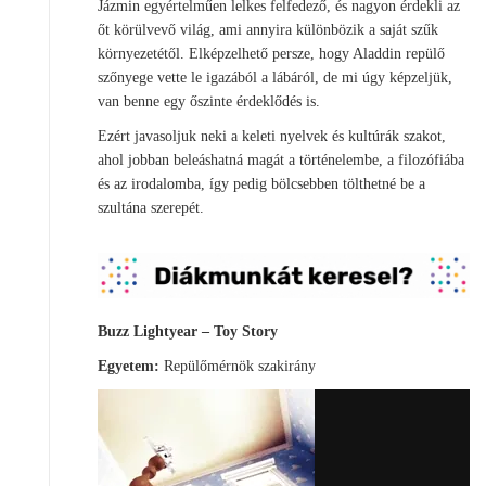
Jázmin egyértelműen lelkes felfedező, és nagyon érdekli az
őt körülvevő világ, ami annyira különbözik a saját szűk
környezetétől. Elképzelhető persze, hogy Aladdin repülő
szőnyege vette le igazából a lábáról, de mi úgy képzeljük,
van benne egy őszinte érdeklődés is.
Ezért javasoljuk neki a keleti nyelvek és kultúrák szakot,
ahol jobban beleáshatná magát a történelembe, a filozófiába
és az irodalomba, így pedig bölcsebben tölthetné be a
szultána szerepét.
Buzz Lightyear – Toy Story
Egyetem:
Repülőmérnök szakirány