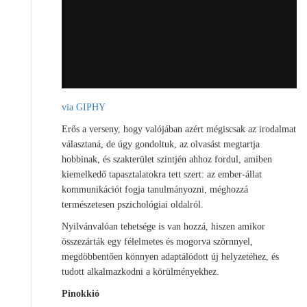
via GIPHY
Erős a verseny, hogy valójában azért mégiscsak az irodalmat
választaná, de úgy gondoltuk, az olvasást megtartja
hobbinak, és szakterület szintjén ahhoz fordul, amiben
kiemelkedő tapasztalatokra tett szert: az ember-állat
kommunikációt fogja tanulmányozni, méghozzá
természetesen pszichológiai oldalról.
Nyilvánvalóan tehetsége is van hozzá, hiszen amikor
összezárták egy félelmetes és mogorva szörnnyel,
megdöbbentően könnyen adaptálódott új helyzetéhez, és
tudott alkalmazkodni a körülményekhez.
Pinokkió