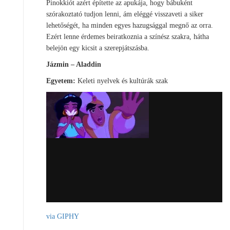
Pinokkiót azért építette az apukája, hogy bábuként
szórakoztató tudjon lenni, ám eléggé visszaveti a siker
lehetőségét, ha minden egyes hazugsággal megnő az orra.
Ezért lenne érdemes beiratkoznia a színész szakra, hátha
belejön egy kicsit a szerepjátszásba.
Jázmin – Aladdin
Egyetem:
Keleti nyelvek és kultúrák szak
via GIPHY