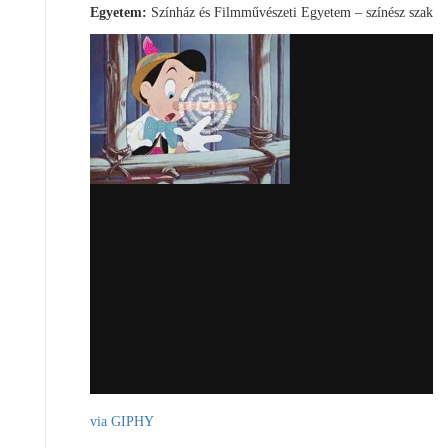
Egyetem:
Színház és Filmművészeti Egyetem – színész szak
via GIPHY