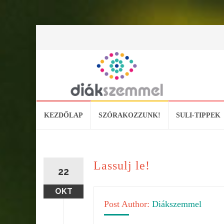
Skip
KEZDŐLAP
SZÓRAKOZZUNK!
SULI-TIPPEK
to
content
Lassulj le!
22
OKT
Post Author:
Diákszemmel