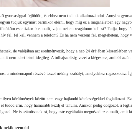
ztő gyorsasággal fejlődött, és ehhez nem tudunk alkalmazkodni. Annyira gyorsa
hogyan tudjuk egymást bármikor elérni, hogy míg ez a magánéletben egy nagyo
őnököm este tízkor ír e-mailt, vajon nekem reagálnom kell rá? Tudja, hogy l
 hív fel, fel kell vennem a telefont? És ha nem veszem fel, megtehetem, hogy 
nhetnek, de valójában azt eredményezik, hogy a nap 24 órájában készenlétben v
amit nem lehet bírni idegileg. A túlhajszoltság vezet a kiégéshez, amiből aztá
ost a mindennapod részévé teszel néhány szabályt, amelyekhez ragaszkodsz. Íg
mmilyen körülmények között nem vagy hajlandó kötelességekkel foglalkozni. Ez
a el tudod érni, hogy hamarabb kezdj el tanulni. Amikor pedig dolgozol, a legti
lgozol. Ne is számítsanak rá, hogy este egyáltalán megnézed az e-mailt, amit k
ak nekik szenteld