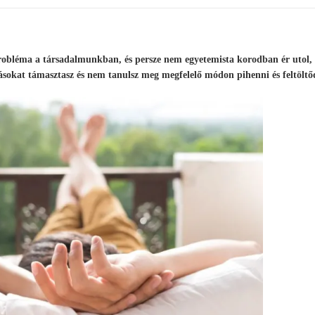
 probléma a társadalmunkban, és persze nem egyetemista korodban ér utol,
sokat támasztasz és nem tanulsz meg megfelelő módon pihenni és feltöltő