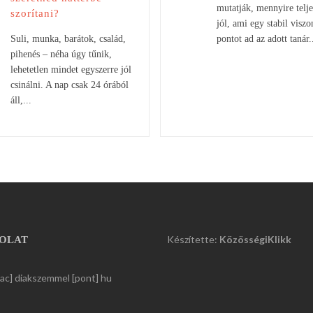
mutatják, mennyire teljes
szorítani?
jól, ami egy stabil viszo
Suli, munka, barátok, család,
pontot ad az adott tanár.
pihenés – néha úgy tűnik,
lehetetlen mindet egyszerre jól
csinálni. A nap csak 24 órából
áll,...
Készítette:
KözösségiKlikk
OLAT
kac] diakszemmel [pont] hu