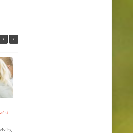
Túlélőcsomag az első
04
25
hónapra új városba
SZEPT
AUG
költöző diákoknak
Új város, új lakás, új iskola – és
te teljesen egyedül vagy benne.
Ez egyszerre lehet izgalmas és
ijesztő. Ha a suli miatt most...
zést
elvileg