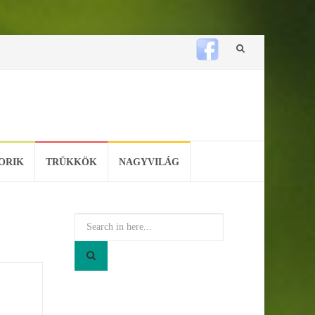
Skip
to
content
ORIK
TRÜKKÖK
NAGYVILÁG
Search
for: