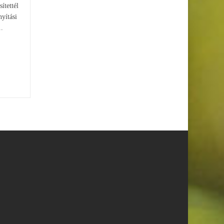
ítettél
nyítási
..