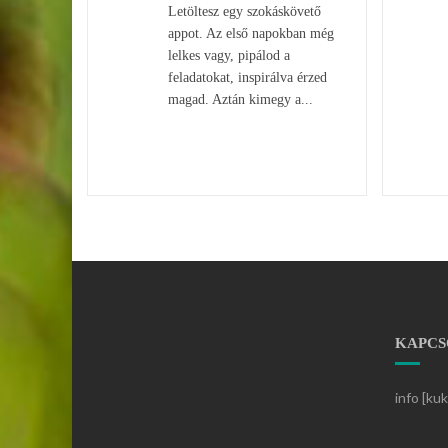
Letöltesz egy szokáskövető
appot. Az első napokban még
lelkes vagy, pipálod a
feladatokat, inspirálva érzed
magad. Aztán kimegy a...
KAPCS
info [ku