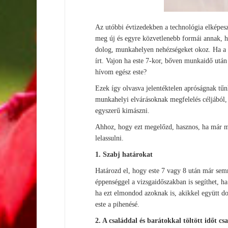
Az utóbbi évtizedekben a technológia elképes
meg új és egyre közvetlenebb formái annak, 
dolog, munkahelyen nehézségeket okoz. Ha a f
írt. Vajon ha este 7-kor, bőven munkaidő után
hívom egész este?
Ezek így olvasva jelentéktelen apróságnak tű
munkahelyi elvárásoknak megfelelés céljából, 
egyszerű kimászni.
Ahhoz, hogy ezt megelőzd, hasznos, ha már m
lelassulni.
1. Szabj határokat
Határozd el, hogy este 7 vagy 8 után már se
éppenséggel a vizsgaidőszakban is segíthet, h
ha ezt elmondod azoknak is, akikkel együtt do
este a pihenésé.
2. A családdal és barátokkal töltött időt cs