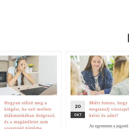
Hogyan előzd meg a
Miért fontos, hogy
20
kiégést, ha suli mellett
megtanulj visszajel
OKT
diákmunkában dolgozol,
kérni és adni?
és a magánéletet sem
Az egyetemen a jegyeid 
szeretnéd háttérbe