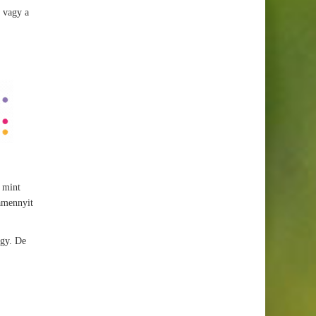
k vagy a
, mint
 amennyit
agy. De