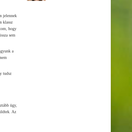
n jelennek
n klassz
átom, hogy
vissza sem
agyunk a
n nem
y tudsz
sztább ügy,
üldtek. Az