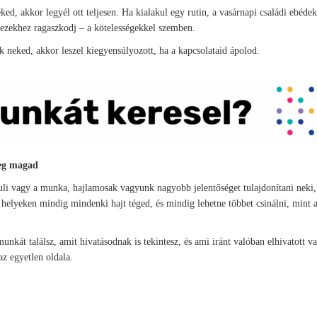
ed, akkor legyél ott teljesen. Ha kialakul egy rutin, a vasárnapi családi ebéde
r ezekhez ragaszkodj – a kötelességekkel szemben.
k neked, akkor leszel kiegyensúlyozott, ha a kapcsolataid ápolod.
meg magad
a suli vagy a munka, hajlamosak vagyunk nagyobb jelentőséget tulajdonítani neki
 helyeken mindig mindenki hajt téged, és mindig lehetne többet csinálni, mint
nkát találsz, amit hivatásodnak is tekintesz, és ami iránt valóban elhivatott v
z egyetlen oldala.