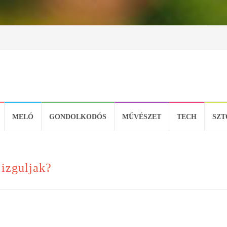
MELÓ
GONDOLKODÓS
MŰVÉSZET
TECH
SZT
izguljak?