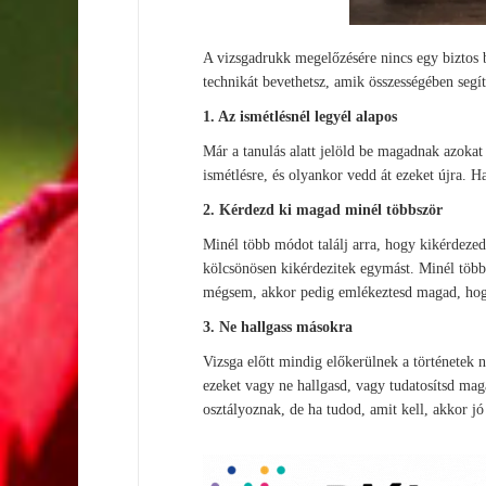
A vizsgadrukk megelőzésére nincs egy biztos b
technikát bevethetsz, amik összességében segít
1. Az ismétlésnél legyél alapos
Már a tanulás alatt jelöld be magadnak azoka
ismétlésre, és olyankor vedd át ezeket újra. 
2. Kérdezd ki magad minél többször
Minél több módot találj arra, hogy kikérdezed
kölcsönösen kikérdezitek egymást. Minél több
mégsem, akkor pedig emlékeztesd magad, hogy 
3. Ne hallgass másokra
Vizsga előtt mindig előkerülnek a történetek
ezeket vagy ne hallgasd, vagy tudatosítsd mag
osztályoznak, de ha tudod, amit kell, akkor jó