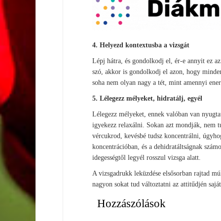
4. Helyezd kontextusba a vizsgát
Lépj hátra, és gondolkodj el, ér-e annyit ez a
szó, akkor is gondolkodj el azon, hogy minden
soha nem olyan nagy a tét, mint amennyi energ
5. Lélegezz mélyeket, hidratálj, egyél
Lélegezz mélyeket, ennek valóban van nyugtat
igyekezz relaxálni. Sokan azt mondják, nem tu
vércukrod, kevésbé tudsz koncentrálni, úgyhogy
koncentrációban, és a dehidratáltságnak szám
idegességtől legyél rosszul vizsga alatt.
A vizsgadrukk leküzdése elsősorban rajtad múl
nagyon sokat tud változtatni az attitűdjén sajá
Hozzászólások