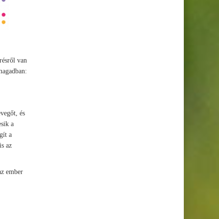
résről van
 magadban:
vegőt, és
sik a
gít a
is az
 az ember