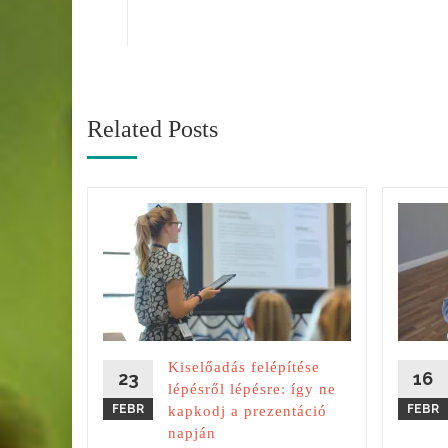
Related Posts
esztése
vált
itod a
ra... és
Kiselőadás felépítése
nem
23
16
lépésről lépésre: így ne
it
FEBR
FEBR
kapkodj a prezentáció
z...
napján