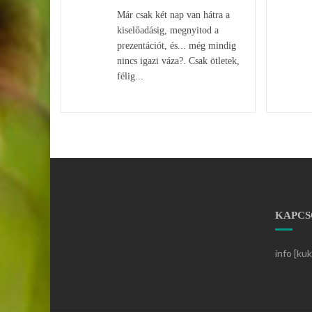
Már csak két nap van hátra a
kiselőadásig, megnyitod a
prezentációt, és... még mindig
nincs igazi váza?. Csak ötletek,
félig...
KAPCS
info [ku