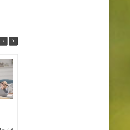
Tanulókártya készítése
26
19
online – nem csak
JAN
JAN
biflázáshoz
Kerestél már arra, hogy
tanulókártya készítése online,
miközben ott motoszkált a
fejedben a gondolat, hogy ez
csak szavak, adatok...
d az első