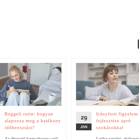
Reggeli rutin: hogyan
Irányított figyelem
29
alapozza meg a hatékony
fejlesztése apró
JAN
időbeosztást?
szokásokkal
Az ébresztő harmadszorra szól,
Leülsz tanulni, elolvaso