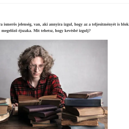
ára ismerős jelenség, van, aki annyira izgul, hogy az a teljesítményét is blok
megelőző éjszaka. Mit tehetsz, hogy kevésbé izgulj?