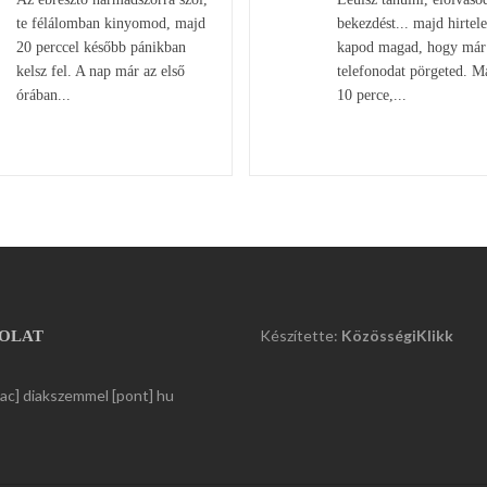
te félálomban kinyomod, majd
bekezdést... majd hirtel
20 perccel később pánikban
kapod magad, hogy már
kelsz fel. A nap már az első
telefonodat pörgeted. M
órában...
10 perce,...
Készítette:
KözösségiKlikk
OLAT
kac] diakszemmel [pont] hu