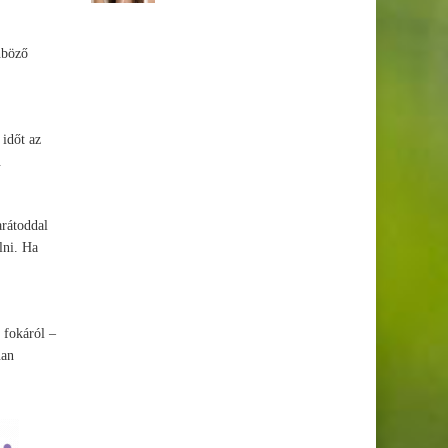
nböző
időt az
.
arátoddal
lni. Ha
 fokáról –
úan