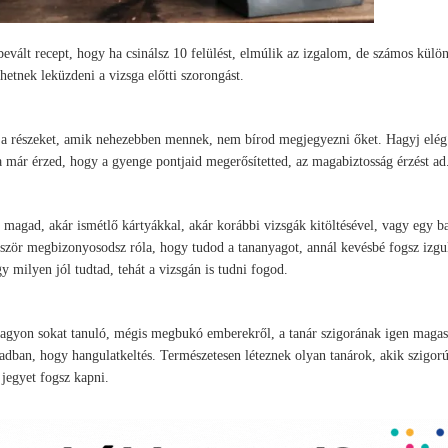
evált recept, hogy ha csinálsz 10 felülést, elmúlik az izgalom, de számos külö
hetnek leküzdeni a vizsga előtti szorongást.
t a részeket, amik nehezebben mennek, nem bírod megjegyezni őket. Hagyj elég 
Ha már érzed, hogy a gyenge pontjaid megerősítetted, az magabiztosság érzést ad
 magad, akár ismétlő kártyákkal, akár korábbi vizsgák kitöltésével, vagy egy b
ször megbizonyosodsz róla, hogy tudod a tananyagot, annál kevésbé fogsz izgu
milyen jól tudtad, tehát a vizsgán is tudni fogod.
 nagyon sokat tanuló, mégis megbukó emberekről, a tanár szigorának igen magas
adban, hogy hangulatkeltés. Természetesen léteznek olyan tanárok, akik szigor
 jegyet fogsz kapni.