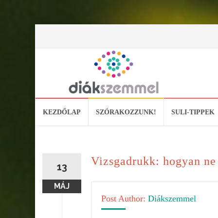
Skip
KEZDŐLAP
SZÓRAKOZZUNK!
SULI-TIPPEK
to
content
Vizsgadrukk: hogyan ne 
13
MÁJ
Post Author:
Diákszemmel