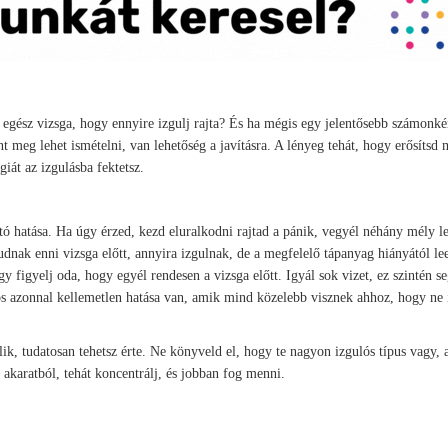
z egész vizsga, hogy ennyire izgulj rajta? És ha mégis egy jelentősebb számonké
t meg lehet ismételni, van lehetőség a javításra. A lényeg tehát, hogy erősítsd
iát az izgulásba fektetsz.
ó hatása. Ha úgy érzed, kezd eluralkodni rajtad a pánik, vegyél néhány mély le
dnak enni vizsga előtt, annyira izgulnak, de a megfelelő tápanyag hiányától lee
 figyelj oda, hogy egyél rendesen a vizsga előtt. Igyál sok vizet, ez szintén se
os azonnal kellemetlen hatása van, amik mind közelebb visznek ahhoz, hogy ne 
ik, tudatosan tehetsz érte. Ne könyveld el, hogy te nagyon izgulós típus vagy,
t akaratból, tehát koncentrálj, és jobban fog menni.