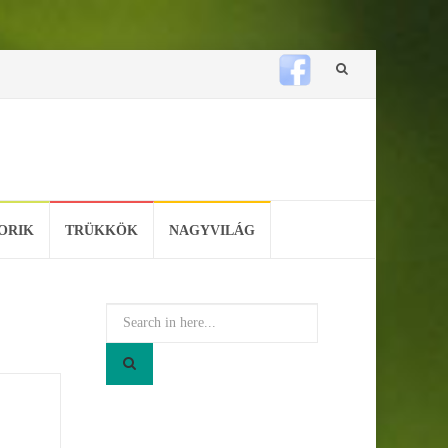
Skip
to
content
ORIK
TRÜKKÖK
NAGYVILÁG
Search
for: