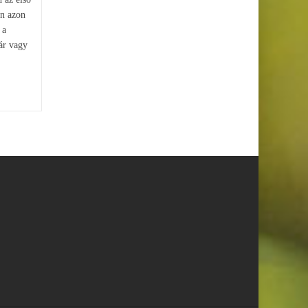
en azon
 a
ár vagy