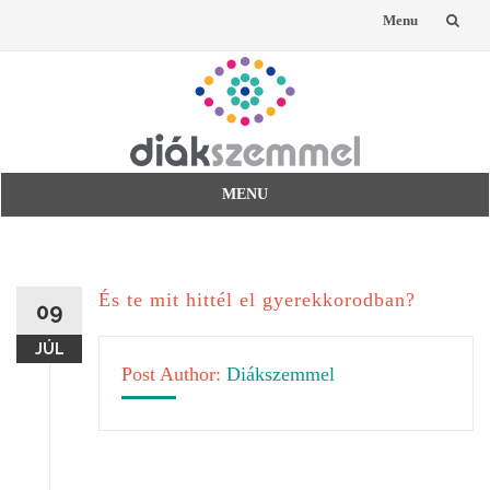
Menu
Skip
to
content
MENU
Skip
to
content
És te mit hittél el gyerekkorodban?
09
JÚL
Post Author:
Diákszemmel