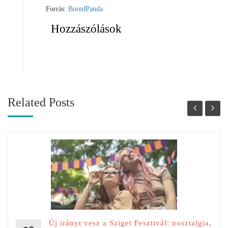
Forrás:
BoredPanda
Hozzászólások
Related Posts
Új irányt vesz a Sziget Fesztivál: nosztalgia,