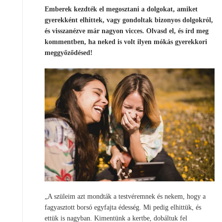
Emberek kezdték el megosztani a dolgokat, amiket
gyerekként elhittek, vagy gondoltak bizonyos dolgokról,
és visszanézve már nagyon vicces. Olvasd el, és írd meg
kommentben, ha neked is volt ilyen mókás gyerekkori
meggyőződésed!
„A szüleim azt mondták a testvéremnek és nekem, hogy a
fagyasztott borsó egyfajta édesség. Mi pedig elhittük, és
ettük is nagyban. Kimentünk a kertbe, dobáltuk fel