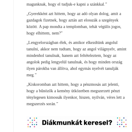
magunknak, hogy el tudjuk-e kapni a szánkkal.”
„Gyerekként azt hittem, hogy az adó olyan dolog, amit a
gazdagok fizetnek, hogy aztán azt elosszák a szegények
között. A pap mondta a templomban, tehát végülis jogos,
hogy elhittem, nem?”
„Lengyelországban élek, és amikor elkezdtünk angolul
tanulni, akkor nem tudtam, hogy az angol világnyelv, amint
mindenhol tanulnak, hanem azt feltételeztem, hogy az
angolok pedig lengyelül tanulnak, és hogy minden ország
ilyen párokba van állítva, ahol egymás nyelvét tanulják
meg.”
„Kiskoromban azt hittem, hogy a pénzmosás azt jelenti,
hogy a bűnözők a kemény ütközetben megszerzett pénzt
ténylegesen kimossák ilyenkor, hiszen, nyilván, véres lett a
megszerzés során.”