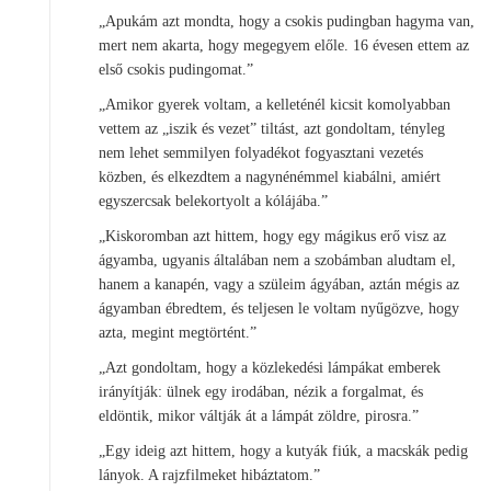
„Apukám azt mondta, hogy a csokis pudingban hagyma van,
mert nem akarta, hogy megegyem előle. 16 évesen ettem az
első csokis pudingomat.”
„Amikor gyerek voltam, a kelleténél kicsit komolyabban
vettem az „iszik és vezet” tiltást, azt gondoltam, tényleg
nem lehet semmilyen folyadékot fogyasztani vezetés
közben, és elkezdtem a nagynénémmel kiabálni, amiért
egyszercsak belekortyolt a kólájába.”
„Kiskoromban azt hittem, hogy egy mágikus erő visz az
ágyamba, ugyanis általában nem a szobámban aludtam el,
hanem a kanapén, vagy a szüleim ágyában, aztán mégis az
ágyamban ébredtem, és teljesen le voltam nyűgözve, hogy
azta, megint megtörtént.”
„Azt gondoltam, hogy a közlekedési lámpákat emberek
irányítják: ülnek egy irodában, nézik a forgalmat, és
eldöntik, mikor váltják át a lámpát zöldre, pirosra.”
„Egy ideig azt hittem, hogy a kutyák fiúk, a macskák pedig
lányok. A rajzfilmeket hibáztatom.”