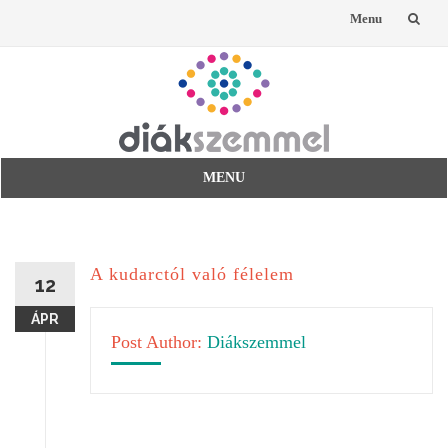
Menu
Skip
to
content
MENU
Skip
to
content
A kudarctól való félelem
12
ÁPR
Post Author:
Diákszemmel