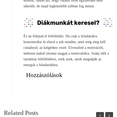
kezelni, tudod azt, hogy valami most egyszerűen nem
sikerült, de majd legközelebb jobban fog menni.
És ne felejtsd el feltöltődni. Ha csak a feladatokra
koncentrálsz és elural a sok minden, amit még meg kell
csinálnod, az kiégéshez vezet. Elveszíted a motivációt,
nehezen tudod rávenni magad a tennivalókra. Szánj időt a
tartalmas feltöltődésre, ezek azok, amik megadják az
energiát a feladatokhoz.
Hozzászólások
Related Posts