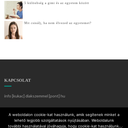
5 különbség a gimi és az egyetem között
Mit csinálj, ha nem élvezed az egyetemet?
KAPCSOLAT
info [kukac] diakszemmel [pont] hu
Készítette:
KözösségiKlikk
A weboldalon cookie-kat használunk, amik segítenek minket a
lehető legjobb szolgáltatások nyújtásában. Weboldalunk
további használatával jóváhagyja, hogy cookie-kat használjunk.