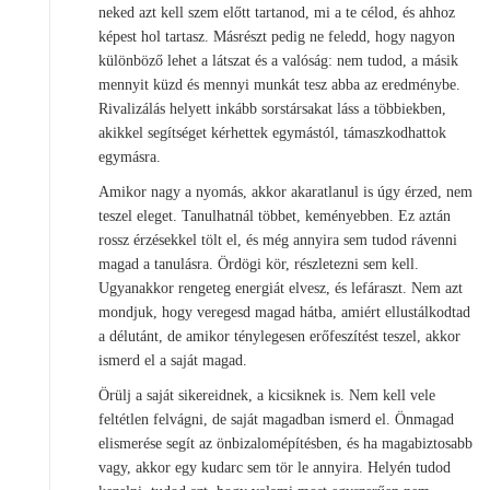
neked azt kell szem előtt tartanod, mi a te célod, és ahhoz
képest hol tartasz. Másrészt pedig ne feledd, hogy nagyon
különböző lehet a látszat és a valóság: nem tudod, a másik
mennyit küzd és mennyi munkát tesz abba az eredménybe.
Rivalizálás helyett inkább sorstársakat láss a többiekben,
akikkel segítséget kérhettek egymástól, támaszkodhattok
egymásra.
Amikor nagy a nyomás, akkor akaratlanul is úgy érzed, nem
teszel eleget. Tanulhatnál többet, keményebben. Ez aztán
rossz érzésekkel tölt el, és még annyira sem tudod rávenni
magad a tanulásra. Ördögi kör, részletezni sem kell.
Ugyanakkor rengeteg energiát elvesz, és lefáraszt. Nem azt
mondjuk, hogy veregesd magad hátba, amiért ellustálkodtad
a délutánt, de amikor ténylegesen erőfeszítést teszel, akkor
ismerd el a saját magad.
Örülj a saját sikereidnek, a kicsiknek is. Nem kell vele
feltétlen felvágni, de saját magadban ismerd el. Önmagad
elismerése segít az önbizalomépítésben, és ha magabiztosabb
vagy, akkor egy kudarc sem tör le annyira. Helyén tudod