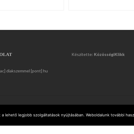
Készítette:
KözösségiKlikk
OLAT
kac] diakszemmel [pont] hu
a lehető legjobb szolgáltatások nyújtásában. Weboldalunk további haszn