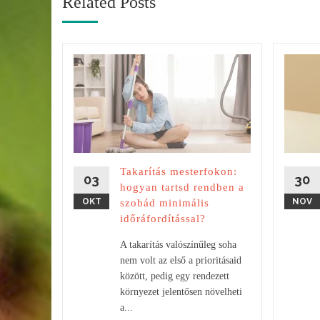
Related Posts
ábban
el
s
ust,
en
el még
Takarítás mesterfokon:
 lesz a...
03
30
hogyan tartsd rendben a
OKT
NOV
szobád minimális
időráfordítással?
A takarítás valószínűleg soha
nem volt az első a prioritásaid
között, pedig egy rendezett
környezet jelentősen növelheti
a...