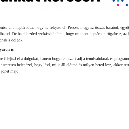
tsd el a naptáradba, hogy ne felejtsd el. Persze, megy az összes barátod, együt
lhatod. De ha elkezded szokássá építeni, hogy mindent naptárban rögzítesz, az 
ednek a dolgok.
yáron is
ne felejtsd el a dolgokat, hanem hogy rendszert adj a tennivalóknak és progra
dszeresen belenézel, hogy lásd, mi is áll előtted és milyen heted lesz, akkor te
l jöhet majd.