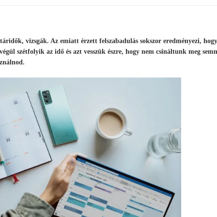
táridők, vizsgák. Az emiatt érzett felszabadulás sokszor eredményezi, hog
égül szétfolyik az idő és azt vesszük észre, hogy nem csináltunk meg semm
sználnod.