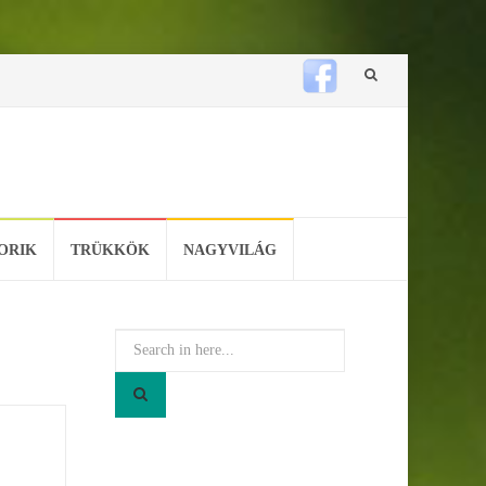
Skip
to
content
ORIK
TRÜKKÖK
NAGYVILÁG
Search
for: