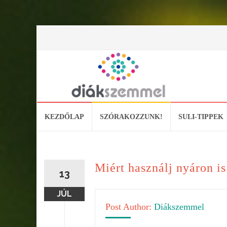
Skip
KEZDŐLAP
SZÓRAKOZZUNK!
SULI-TIPPEK
to
content
Miért használj nyáron is
13
JÚL
Post Author:
Diákszemmel