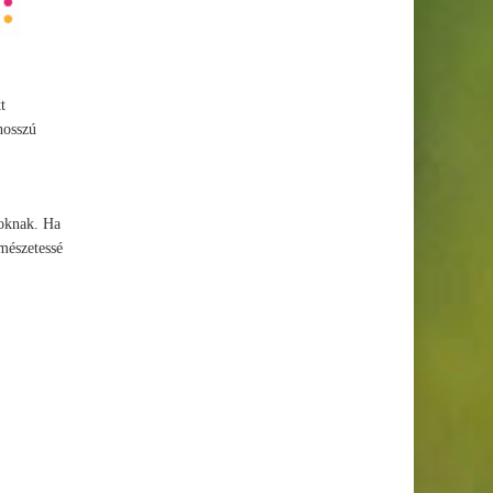
t
hosszú
moknak. Ha
rmészetessé