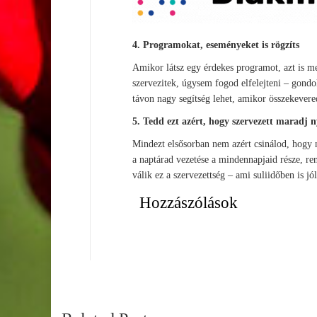
4. Programokat, eseményeket is rögzíts
Amikor látsz egy érdekes programot, azt is men
szervezitek, úgysem fogod elfelejteni – gondo
távon nagy segítség lehet, amikor összekever
5. Tedd ezt azért, hogy szervezett maradj n
Mindezt elsősorban nem azért csinálod, hogy 
a naptárad vezetése a mindennapjaid része, ren
válik ez a szervezettség – ami suliidőben is jó
Hozzászólások