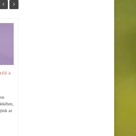
Ideális időbeosztás: pár
06
04
dolog, amit nem kellene
FEBR
NOV
elfelejteni
Ha sok a tanulnivalód és
közelegnek a határidők, biztos
te is küzdöttél már időszűkével.
zéd a
Ahhoz, hogy ideális
időbeosztást...
yon
dekében,
jünk az