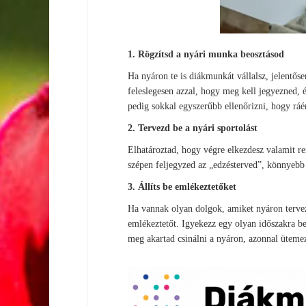
1. Rögzítsd a nyári munka beosztásod
Ha nyáron te is diákmunkát vállalsz, jelentő
feleslegesen azzal, hogy meg kell jegyezned, é
pedig sokkal egyszerűbb ellenőrizni, hogy ráé
2. Tervezd be a nyári sportolást
Elhatároztad, hogy végre elkezdesz valamit ren
szépen feljegyzed az „edzésterved”, könnyebb
3. Állíts be emlékeztetőket
Ha vannak olyan dolgok, amiket nyáron tervezt
emlékeztetőt. Igyekezz egy olyan időszakra be
meg akartad csinálni a nyáron, azonnal üteme