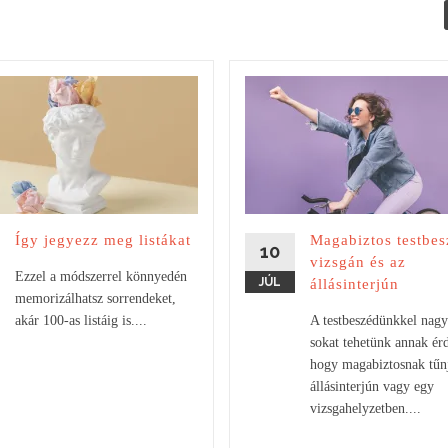
Így jegyezz meg listákat
Magabiztos testbes
10
vizsgán és az
Ezzel a módszerrel könnyedén
JÚL
állásinterjún
memorizálhatsz sorrendeket,
akár 100-as listáig is....
A testbeszédünkkel nag
sokat tehetünk annak ér
hogy magabiztosnak tűn
állásinterjún vagy egy
vizsgahelyzetben....