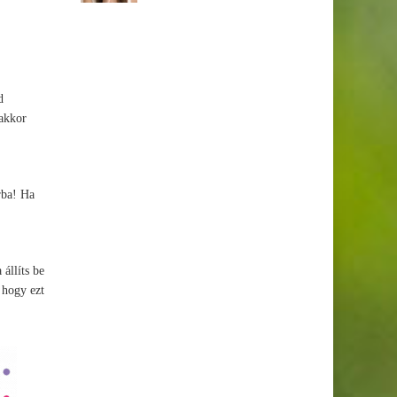
d
 akkor
rba! Ha
állíts be
 hogy ezt