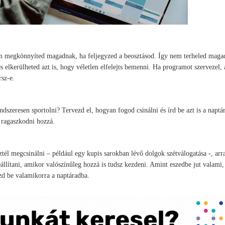
sen megkönnyíted magadnak, ha feljegyzed a beosztásod. Így nem terheled maga
s elkerülheted azt is, hogy véletlen elfelejts bemenni. Ha programot szervezel,
rsz-e.
dszeresen sportolni? Tervezd el, hogyan fogod csinálni és írd be azt is a naptá
 ragaszkodni hozzá.
él megcsinálni – például egy kupis sarokban lévő dolgok szétválogatása -, arra 
állítani, amikor valószínűleg hozzá is tudsz kezdeni. Amint eszedbe jut valami,
zd be valamikorra a naptáradba.