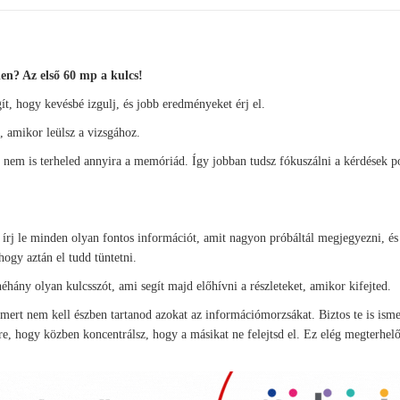
en? Az első 60 mp a kulcs!
ít, hogy kevésbé izgulj, és jobb eredményeket érj el.
, amikor leülsz a vizsgához.
 nem is terheled annyira a memóriád. Így jobban tudsz fókuszálni a kérdések p
írj le minden olyan fontos információt, amit nagyon próbáltál megjegyezni, és 
 hogy aztán el tudd tüntetni.
néhány olyan kulcsszót, ami segít majd előhívni a részleteket, amikor kifejted.
, mert nem kell észben tartanod azokat az információmorzsákat. Biztos te is ism
re, hogy közben koncentrálsz, hogy a másikat ne felejtsd el. Ez elég megterhelő