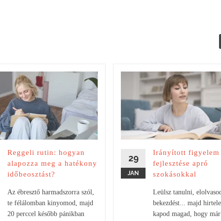
Reggeli rutin: hogyan
Irányított figyelem
29
alapozza meg a hatékony
fejlesztése apró
JAN
időbeosztást?
szokásokkal
Az ébresztő harmadszorra szól,
Leülsz tanulni, elolvaso
te félálomban kinyomod, majd
bekezdést... majd hirtel
20 perccel később pánikban
kapod magad, hogy már