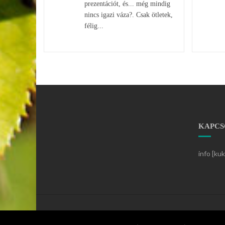
prezentációt, és... még mindig
nincs igazi váza?. Csak ötletek,
félig...
KAPCS
info [ku