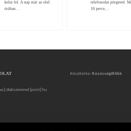
kelsz fel. A nap már az első
telefonodat pörgeted. M
órában...
10 perce,...
Készítette:
KözösségiKlikk
OLAT
kac] diakszemmel [pont] hu