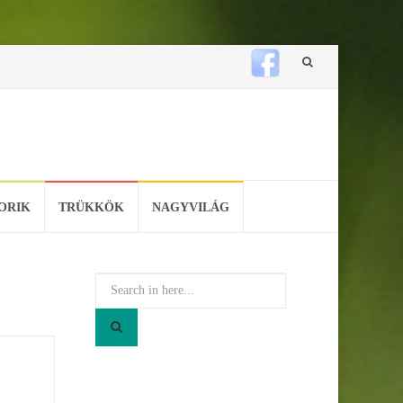
Skip
to
content
ORIK
TRÜKKÖK
NAGYVILÁG
Search
for: