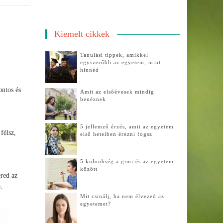
Kiemelt cikkek
Tanulási tippek, amikkel
egyszerűbb az egyetem, mint
hinnéd
ontos és
Amit az elsőévesek mindig
benéznek
5 jellemző érzés, amit az egyetem
félsz,
első heteiben érezni fogsz
5 különbség a gimi és az egyetem
között
ered az
.
Mit csinálj, ha nem élvezed az
egyetemet?