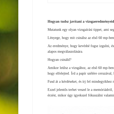
Hogyan tudsz javítani a vizsgaeredményeid
Mutatunk egy olyan vizsgaírási tippet, ami seg
Lényege, hogy mit csinálsz az első 60 mp-ben
Az eredménye, hogy kevésbé fogsz izgulni, és
alapos megválaszolására.
Hogyan csináld?
Amikor leülsz a vizsgához, az első 60 mp-ben 
hogy elfelejted. Írd a papír szélére ceruzával,
Fusd át a kérdéseket, és írj fel mindegyikhez 
Ezzel jelentős terhet veszel le a memóriádról
érzést, mikor úgy igyekszel fókuszálni valami