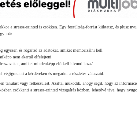
kkor a stressz-szinted is csökken. Egy feszültség-forrást kiiktatsz, és plusz ny
így már.
ég egyszer, és rögzítsd az adatokat, amiket memorizálni kell
miképp nem akartál elfelejteni
kulcsszavakat, amiket mindenképp elő kell hívnod hozzá
l végigmenni a kérdéseken és megadni a részletes válaszaid.
yen tanulást vagy felkészülést. Azáltal működik, ahogy segít, hogy az informáci
özben csökkenti a stressz-szinted vizsgaírás közben, lehetővé téve, hogy nyug