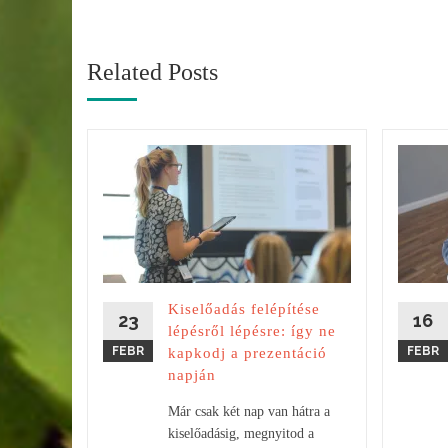
Related Posts
esztése
vált
itod a
ra... és
Kiselőadás felépítése
nem
23
16
lépésről lépésre: így ne
it
FEBR
FEBR
kapkodj a prezentáció
z...
napján
Már csak két nap van hátra a
kiselőadásig, megnyitod a