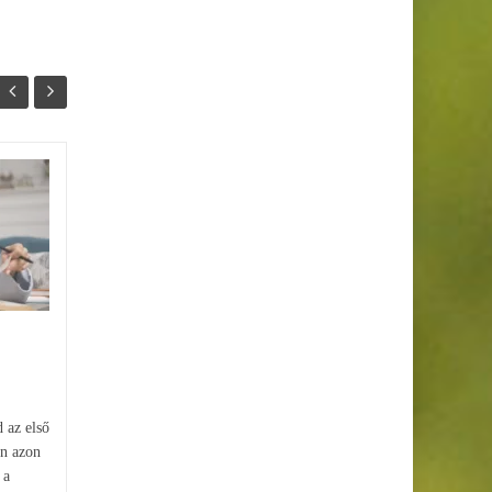
Tanulókártya készítése
26
19
online – nem csak
JAN
JAN
biflázáshoz
Kerestél már arra, hogy
tanulókártya készítése online,
miközben ott motoszkált a
fejedben a gondolat, hogy ez
csak szavak, adatok...
d az első
en azon
 a