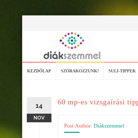
Skip
KEZDŐLAP
SZÓRAKOZZUNK!
SULI-TIPPEK
to
content
60 mp-es vizsgaírási tip
14
NOV
Post Author:
Diákszemmel