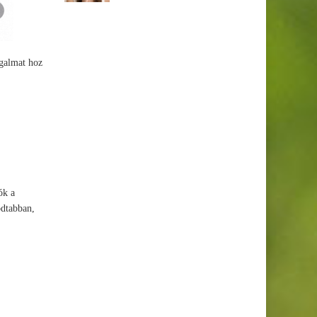
ugalmat hoz
ók a
odtabban,