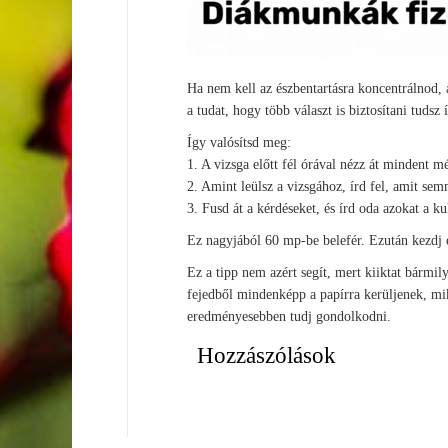
Ha nem kell az észbentartásra koncentrálnod, a
a tudat, hogy több választ is biztosítani tudsz 
Így valósítsd meg:
1. A vizsga előtt fél órával nézz át mindent m
2. Amint leülsz a vizsgához, írd fel, amit sem
3. Fusd át a kérdéseket, és írd oda azokat a 
Ez nagyjából 60 mp-be belefér. Ezután kezdj e
Ez a tipp nem azért segít, mert kiiktat bármil
fejedből mindenképp a papírra kerüljenek, mik
eredményesebben tudj gondolkodni.
Hozzászólások