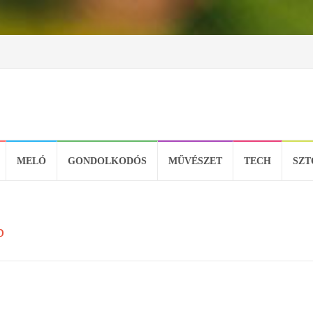
MELÓ
GONDOLKODÓS
MŰVÉSZET
TECH
SZT
p