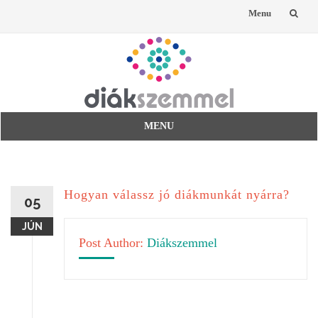
Menu
Skip
to
content
MENU
Skip
to
content
Hogyan válassz jó diákmunkát nyárra?
05
JÚN
Post Author:
Diákszemmel