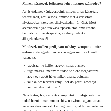
Milyen készségek fejlesztése lehet hasznos számodra?
Azt is érdemes végiggondolni, milyen olyan készségre
tehetsz szert, ami később, amikor már a választott
hivatásodban szeretnél elhelyezkedni, jól jöhet. Most
szerezhetsz olyan releváns tapasztalatot, amit később
beírhatsz az önéletrajzodba, és előnyt jelent az
állásjelentkezésnél.
Mindezek mellett pedig van néhány szempont
, amire
érdemes odafigyelni, amikor az egyes munkák között
válogatsz:
távolság: ne kelljen nagyon sokat utaznod
rugalmasság: mennyire tudod te előre meghatározni,
hogy egy adott héten mikor akarsz dolgozni
munkaidő: tervezel annyi időt dolgozni, amennyi
munkát elvárnak tőled?
Nem biztos, hogy a fenti szempontok mindegyikéből ki
tudod hozni a maximumot, hiszen nyáron nagyon sokan
keresnek diákmunkát. Ha még nem fogtál hozzá, érdemes