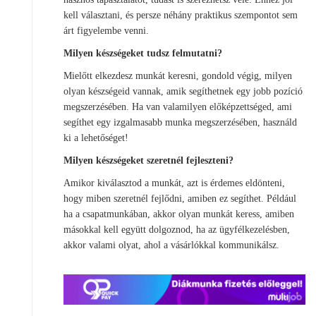
kell választani, és persze néhány praktikus szempontot sem
árt figyelembe venni.
Milyen készségeket tudsz felmutatni?
Mielőtt elkezdesz munkát keresni, gondold végig, milyen
olyan készségeid vannak, amik segíthetnek egy jobb pozíció
megszerzésében. Ha van valamilyen előképzettséged, ami
segíthet egy izgalmasabb munka megszerzésében, használd
ki a lehetőséget!
Milyen készségeket szeretnél fejleszteni?
Amikor kiválasztod a munkát, azt is érdemes eldönteni,
hogy miben szeretnél fejlődni, amiben ez segíthet. Például
ha a csapatmunkában, akkor olyan munkát keress, amiben
másokkal kell együtt dolgoznod, ha az ügyfélkezelésben,
akkor valami olyat, ahol a vásárlókkal kommunikálsz.