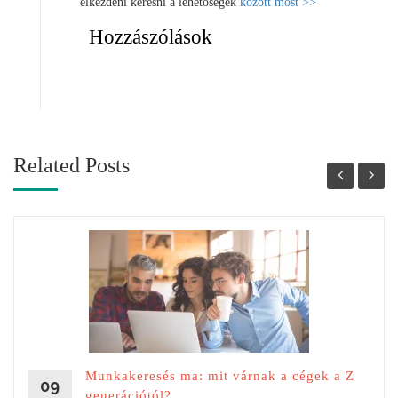
elkezdeni keresni a lehetőségek
között most >>
Hozzászólások
Related Posts
Munkakeresés ma: mit várnak a cégek a Z
09
generációtól?