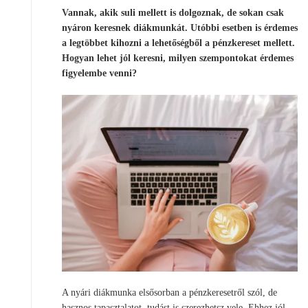
Vannak, akik suli mellett is dolgoznak, de sokan csak
nyáron keresnek diákmunkát. Utóbbi esetben is érdemes
a legtöbbet kihozni a lehetőségből a pénzkereset mellett.
Hogyan lehet jól keresni, milyen szempontokat érdemes
figyelembe venni?
A nyári diákmunka elsősorban a pénzkeresetről szól, de
hasznos tapasztalatot, tudást is szerezhetsz vele. Ehhez jól