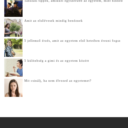
Tanulási tippek, amikkel egyszerűbb az egyetem, mint hinnéd
Amit az elsőévesek mindig benéznek
5 jellemző érzés, amit az egyetem első heteiben érezni fogsz
5 különbség a gimi és az egyetem között
Mit csinálj, ha nem élvezed az egyetemet?