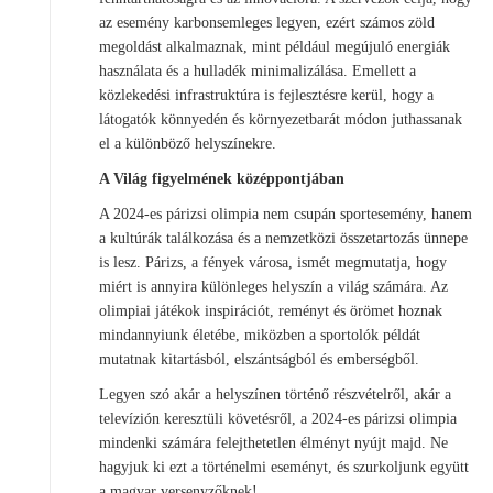
az esemény karbonsemleges legyen, ezért számos zöld
megoldást alkalmaznak, mint például megújuló energiák
használata és a hulladék minimalizálása. Emellett a
közlekedési infrastruktúra is fejlesztésre kerül, hogy a
látogatók könnyedén és környezetbarát módon juthassanak
el a különböző helyszínekre.
A Világ figyelmének középpontjában
A 2024-es párizsi olimpia nem csupán sportesemény, hanem
a kultúrák találkozása és a nemzetközi összetartozás ünnepe
is lesz. Párizs, a fények városa, ismét megmutatja, hogy
miért is annyira különleges helyszín a világ számára. Az
olimpiai játékok inspirációt, reményt és örömet hoznak
mindannyiunk életébe, miközben a sportolók példát
mutatnak kitartásból, elszántságból és emberségből.
Legyen szó akár a helyszínen történő részvételről, akár a
televízión keresztüli követésről, a 2024-es párizsi olimpia
mindenki számára felejthetetlen élményt nyújt majd. Ne
hagyjuk ki ezt a történelmi eseményt, és szurkoljunk együtt
a magyar versenyzőknek!