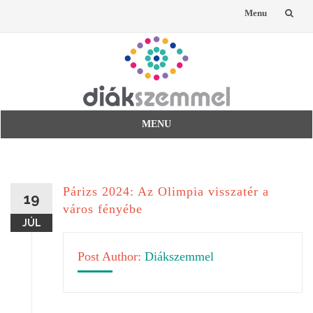
Menu
Skip
to
content
MENU
Skip
to
content
Párizs 2024: Az Olimpia visszatér a
19
város fényébe
JÚL
Post Author:
Diákszemmel