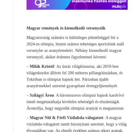
Magyar remények és kiemelkedő versenyzők
Magyarország számára is különleges jelentőséggel bír a
2024-es olimpia, hiszen számos tehetséges sportolónk száll
versenybe az aranyérmekért. Néhány kiemelkedő magyar
versenyző, akiket érdemes figyelemmel követni:
–
Milák Kristóf
: Az úszás világklasszisa, aki 2019-ben
világrekordot állított fel 200 méteres pillangóúszásban, és
Tokióban is olimpiai bajnok lett. Párizsban újabb
aranyérmekkel szeretné gyarapítani éremgyűjteményét.
–
Szilágyi Áron
: A háromszoros olimpiai bajnok kardvívó
ismét megmutathatja kivételes tehetségét és elszántságát.
Ároncélja, hogy negyedik olimpiai aranyát is megszerezze.
–
Magyar Női & Férfi Vízilabda-válogatott
: A magyar
vízilabda-válogatott ismét bizonyítani szeretné, hogy a világ
élvonalában van. Az elmúlt években számos sikert arattak,