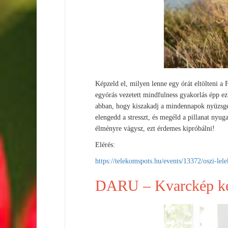
Képzeld el, milyen lenne egy órát eltölteni a 
egyórás vezetett mindfulness gyakorlás épp ez
abban, hogy kiszakadj a mindennapok nyüzsgéséb
elengedd a stresszt, és megéld a pillanat nyug
élményre vágysz, ezt érdemes kipróbálni!
Elérés:
https://telekomspots.hu/events/13372/oszi-lel
DARU – Kvarckép k