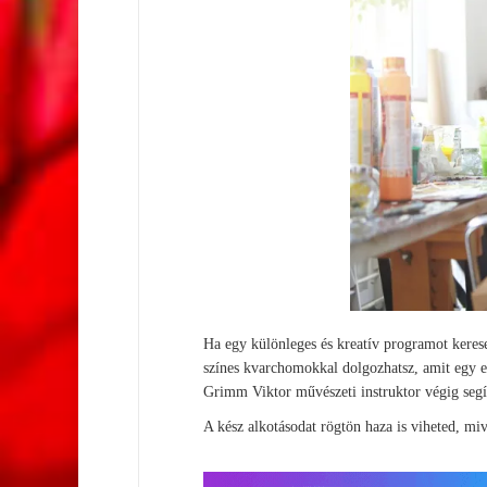
Ha egy különleges és kreatív programot kerese
színes kvarchomokkal dolgozhatsz, amit egy el
Grimm Viktor művészeti instruktor végig segít
A kész alkotásodat rögtön haza is viheted, mi