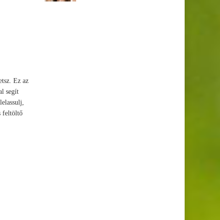
etsz. Ez az
l segít
elassulj,
 feltöltő