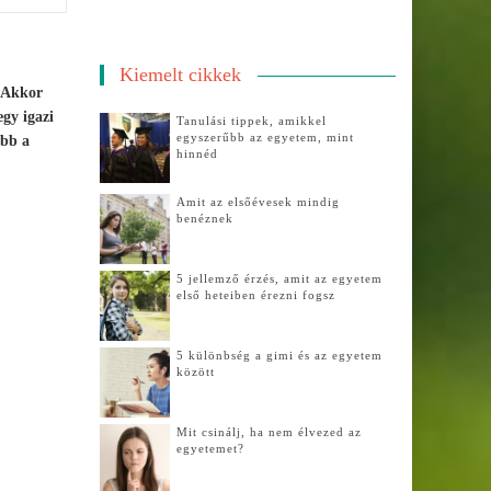
Kiemelt cikkek
? Akkor
gy igazi
Tanulási tippek, amikkel
egyszerűbb az egyetem, mint
ebb a
hinnéd
Amit az elsőévesek mindig
benéznek
5 jellemző érzés, amit az egyetem
első heteiben érezni fogsz
5 különbség a gimi és az egyetem
között
Mit csinálj, ha nem élvezed az
egyetemet?