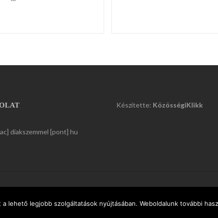
Készítette:
KözösségiKlikk
OLAT
kac] diakszemmel [pont] hu
a lehető legjobb szolgáltatások nyújtásában. Weboldalunk további haszn