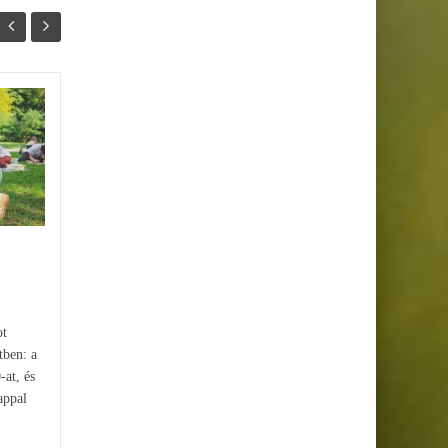
Hétvégi programajánló:
27
23
városi buliktól a japán
JÚN
MÁJ
fametszetekig
A nyári hétvégék a város
legizgalmasabb arcát mutatják:
Budapest ismét tele lesz
különleges eseményekkel, ahol
a nappali buli, a...
ot
tben: a
-at, és
appal