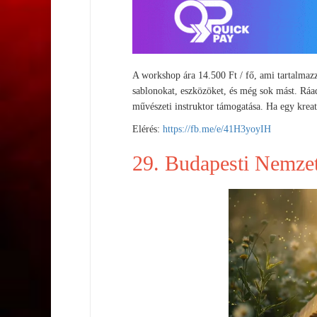
A workshop ára 14.500 Ft / fő, ami tartalmaz
sablonokat, eszközöket, és még sok mást. Ráad
művészeti instruktor támogatása. Ha egy krea
Elérés:
https://fb.me/e/41H3yoyIH
29.
Budapesti Nemzet