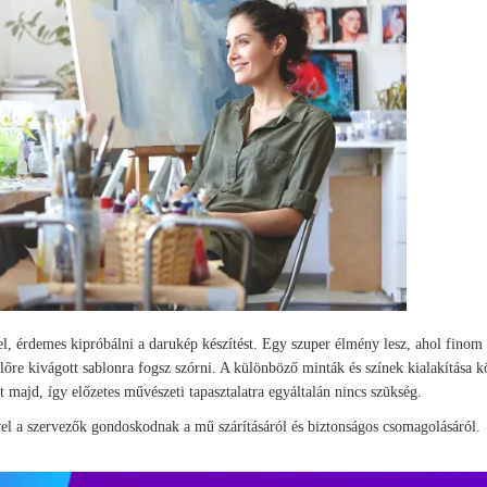
l, érdemes kipróbálni a darukép készítést. Egy szuper élmény lesz, ahol finom
őre kivágott sablonra fogsz szórni. A különböző minták és színek kialakítása 
 majd, így előzetes művészeti tapasztalatra egyáltalán nincs szükség.
vel a szervezők gondoskodnak a mű szárításáról és biztonságos csomagolásáról.