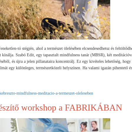
Feneketlen-tó stégjén, ahol a természet ölelésében elcsendesedhetsz és feltöltődh
t kínálja. Szabó Edit, egy tapasztalt mindfulness tanár (MBSR), két meditációva
ől, és újra a jelen pillanataira koncentrálj. Ez egy kivételes lehetőség, hogy l
almát egy különleges, természetközeli helyszínen. Ha valami igazán pihentető és
ekebreszto-mindfulness-meditacio-a-termeszet-oleleseben
észítő workshop a FABRIKÁBAN