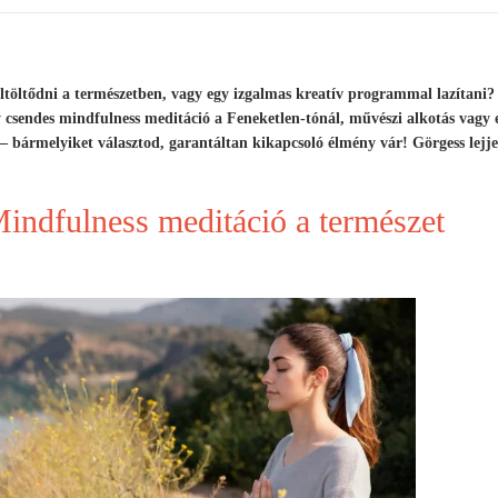
ltöltődni a természetben, vagy egy izgalmas kreatív programmal lazítani
csendes mindfulness meditáció a Feneketlen-tónál, művészi alkotás vagy e
 bármelyiket választod, garantáltan kikapcsoló élmény vár! Görgess lejj
Mindfulness meditáció a természet