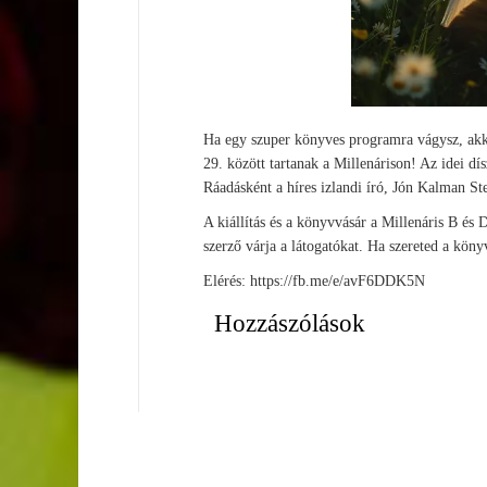
Ha egy szuper könyves programra vágysz, akk
29. között tartanak a Millenárison! Az idei dís
Ráadásként a híres izlandi író, Jón Kalman Ste
A kiállítás és a könyvvásár a Millenáris B és 
szerző várja a látogatókat. Ha szereted a kö
Elérés: https://fb.me/e/avF6DDK5N
Hozzászólások