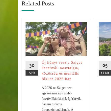
Related Posts
onikus
ulat és
lna a
Új irányt vesz a Sziget
sorok
30
05
Fesztivál: nosztalgia,
 inkább
ÁPR
FEBR
közösség és mentális
fókusz 2026-ban
A 2026-os Sziget nem
egyszerűen egy újabb
fesztiválkiadásnak ígérkezik,
hanem tudatos
újrapozicionálásnak. A