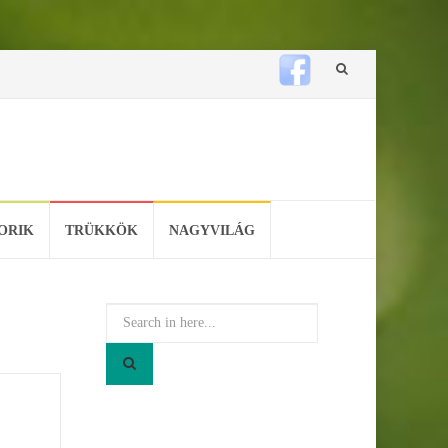
Skip
to
content
ORIK
TRÜKKÖK
NAGYVILÁG
Search
for: