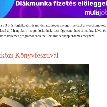
za a 3 órás foglalkozást és minden szükséges anyagot, például a kvarchomokot,
ásul a jó hangulatról is gondoskodnak: lesz lágy zene, házi sütemény, kávé, és 
tív és kellemes programot szeretnél, ezt mindenképp érdemes megnézni!
közi Könyvfesztivál