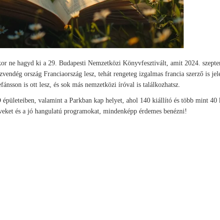
or ne hagyd ki a 29. Budapesti Nemzetközi Könyvfesztivált, amit 2024. szept
zvendég ország Franciaország lesz, tehát rengeteg izgalmas francia szerző is jel
fánsson is ott lesz, és sok más nemzetközi íróval is találkozhatsz.
D épületeiben, valamint a Parkban kap helyet, ahol 140 kiállító és több mint 40 
nyveket és a jó hangulatú programokat, mindenképp érdemes benézni!