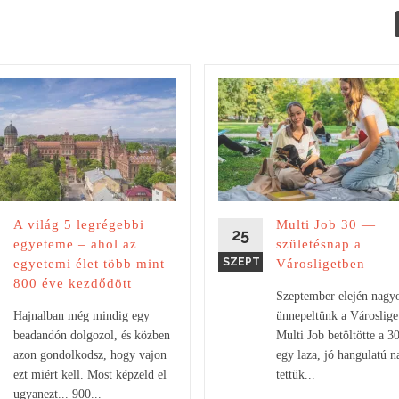
A világ 5 legrégebbi
Multi Job 30 —
25
egyeteme – ahol az
születésnap a
SZEPT
egyetemi élet több mint
Városligetben
800 éve kezdődött
Szeptember elején nagy
Hajnalban még mindig egy
ünnepeltünk a Városlige
beadandón dolgozol, és közben
Multi Job betöltötte a 30
azon gondolkodsz, hogy vajon
egy laza, jó hangulatú n
ezt miért kell. Most képzeld el
tettük...
ugyanezt... 900...