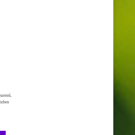
 szemű,
közben