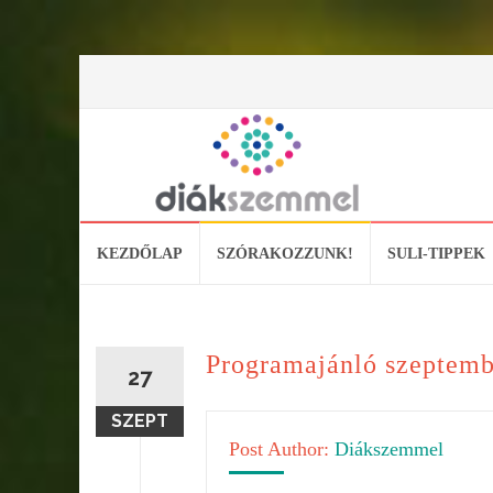
Skip
KEZDŐLAP
SZÓRAKOZZUNK!
SULI-TIPPEK
to
content
Programajánló szeptemb
27
SZEPT
Post Author:
Diákszemmel