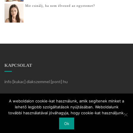
Mit csinálj, ha nem élvezed az egyetemet?
KAPCSOLAT
info [kukac] diakszemmel [pont] hu
Készítette:
KözösségiKlikk
A weboldalon cookie-kat használunk, amik segítenek minket a
lehető legjobb szolgáltatások nyújtásában. Weboldalunk
további használatával jóváhagyja, hogy cookie-kat használjunk.
Ok