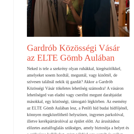
Gardrób Közösségi Vásár
az ELTE Gömb Aulában
Neked is tele a szekrény olyan ruhákkal, kiegészítőkkel,
amelyeket sosem hordtál, meguntál, vagy kinőttél, de
szívesen találnál nekik új gazdát? Akkor a Gardrób
Közösségi Vásár tökéletes lehetőség számodra! A vásáron
lehetőséged van eladni vagy cserélni megunt darabjaidat
másokkal, egy közösségi, támogató légkörben. Az esemény
az ELTE Gömb Aulában lesz, a Petőfi híd budai hídfőjénél,
könnyen megközelíthető helyszínen, ingyenes parkolóval,
illetve kerékpártárolóval az épület előtt. Az árusításhoz
előzetes asztalfoglalás szükséges, amely biztosítja a helyet és