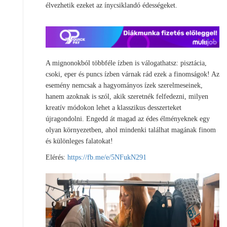
élvezhetik ezeket az ínycsiklandó édességeket.
A mignonokból többféle ízben is válogathatsz: pisztácia,
csoki, eper és puncs ízben várnak rád ezek a finomságok! Az
esemény nemcsak a hagyományos ízek szerelmeseinek,
hanem azoknak is szól, akik szeretnék felfedezni, milyen
kreatív módokon lehet a klasszikus desszerteket
újragondolni. Engedd át magad az édes élményeknek egy
olyan környezetben, ahol mindenki találhat magának finom
és különleges falatokat!
Elérés:
https://fb.me/e/5NFukN291