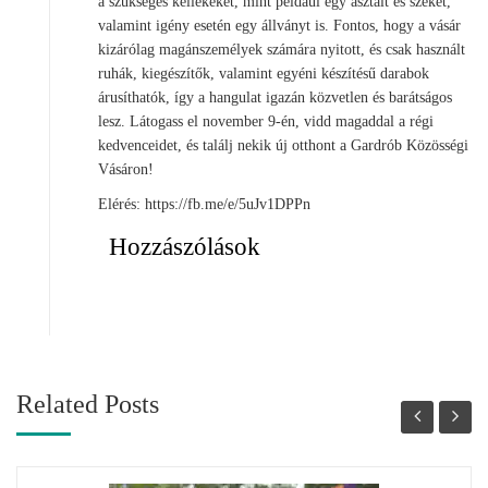
a szükséges kellékeket, mint például egy asztalt és széket,
valamint igény esetén egy állványt is. Fontos, hogy a vásár
kizárólag magánszemélyek számára nyitott, és csak használt
ruhák, kiegészítők, valamint egyéni készítésű darabok
árusíthatók, így a hangulat igazán közvetlen és barátságos
lesz. Látogass el november 9-én, vidd magaddal a régi
kedvenceidet, és találj nekik új otthont a Gardrób Közösségi
Vásáron!
Elérés: https://fb.me/e/5uJv1DPPn
Hozzászólások
Related Posts