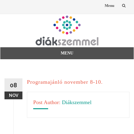
Menu
Skip
to
content
MENU
Skip
to
content
Programajánló november 8-10.
08
NOV
Post Author:
Diákszemmel