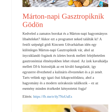
Márton-napi Gasztropiknik
Gödön
Kedveled a zamatos borokat és a Márton-napi hagyományos
libaételeket? Akkor ezt a programot neked találták ki! A
festői szépségű gödi Kincsem Udvarházban idén egy
különleges Márton-napi Gasztropiknik vár, ahol az
ínycsiklandó fogások és ízletes borok mellett felejthetetlen
gasztronómiai élményekben lehet részed. Az ízek kavalkádja
mellett DJ-k biztosítják az est kiváló hangulatát, így
egyszerre élvezheted a kulináris élvezeteket és a jó zenét.
Tarts velünk egy igazi őszi kikapcsolódásra, ahol a
hagyomány és a modern szórakozás találkozik – ez az
esemény minden érzékedet kényeztetni fogja!
Elérés:
https://fb.me/e/4y7NoUuEs