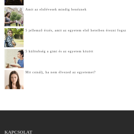
Amit az elsőévesek mindig benéznek
5 jellemző érzés, amit az egyetem első heteiben érezni fogsz
5 különbség a gimi és az egyetem között
Mit csinálj, ha nem élvezed az egyetemet?
KAPCSOLAT