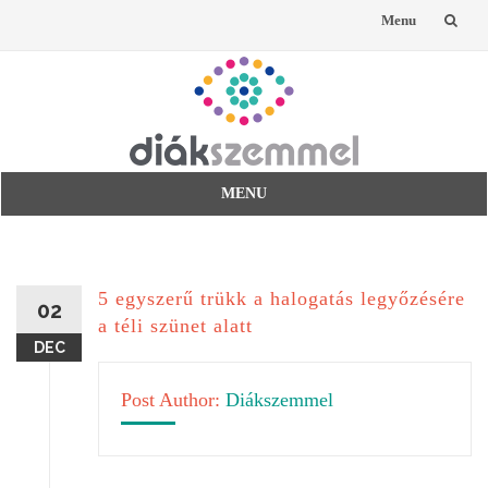
Menu
Skip
to
content
MENU
Skip
to
content
5 egyszerű trükk a halogatás legyőzésére
02
a téli szünet alatt
DEC
Post Author:
Diákszemmel