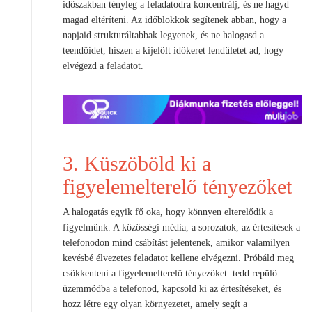
időszakban tényleg a feladatodra koncentrálj, és ne hagyd
magad eltéríteni. Az időblokkok segítenek abban, hogy a
napjaid strukturáltabbak legyenek, és ne halogasd a
teendőidet, hiszen a kijelölt időkeret lendületet ad, hogy
elvégezd a feladatot.
3. Küszöböld ki a
figyelemelterelő tényezőket
A halogatás egyik fő oka, hogy könnyen elterelődik a
figyelmünk. A közösségi média, a sorozatok, az értesítések a
telefonodon mind csábítást jelentenek, amikor valamilyen
kevésbé élvezetes feladatot kellene elvégezni. Próbáld meg
csökkenteni a figyelemelterelő tényezőket: tedd repülő
üzemmódba a telefonod, kapcsold ki az értesítéseket, és
hozz létre egy olyan környezetet, amely segít a