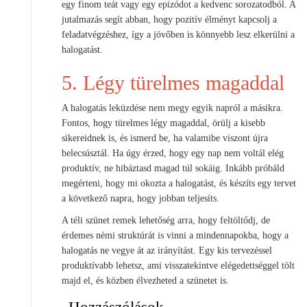
egy finom teát vagy egy epizódot a kedvenc sorozatodból. A
jutalmazás segít abban, hogy pozitív élményt kapcsolj a
feladatvégzéshez, így a jövőben is könnyebb lesz elkerülni a
halogatást.
5. Légy türelmes magaddal
A halogatás leküzdése nem megy egyik napról a másikra.
Fontos, hogy türelmes légy magaddal, örülj a kisebb
sikereidnek is, és ismerd be, ha valamibe viszont újra
belecsúsztál. Ha úgy érzed, hogy egy nap nem voltál elég
produktív, ne hibáztasd magad túl sokáig. Inkább próbáld
megérteni, hogy mi okozta a halogatást, és készíts egy tervet
a következő napra, hogy jobban teljesíts.
A téli szünet remek lehetőség arra, hogy feltöltődj, de
érdemes némi struktúrát is vinni a mindennapokba, hogy a
halogatás ne vegye át az irányítást. Egy kis tervezéssel
produktívabb lehetsz, ami visszatekintve elégedettséggel tölt
majd el, és közben élvezheted a szünetet is.