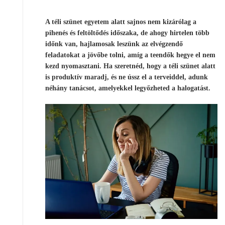
A téli szünet egyetem alatt sajnos nem kizárólag a
pihenés és feltöltődés időszaka, de ahogy hirtelen több
időnk van, hajlamosak leszünk az elvégzendő
feladatokat a jövőbe tolni, amíg a teendők hegye el nem
kezd nyomasztani. Ha szeretnéd, hogy a téli szünet alatt
is produktív maradj, és ne ússz el a terveiddel, adunk
néhány tanácsot, amelyekkel legyőzheted a halogatást.