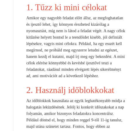
1. Tűzz ki mini célokat
Amikor egy nagyobb feladat előtt állsz, az megfoghatatlan
és ijesztő lehet, így könnyen érezheted kizárólag a
nyomasztást, míg nem is látod a feladat végét. A nagy célok
kitűzése helyett bontsd le a teendőidet kisebb, jól definiált
lépésekre, vagyis mini célokra. Például, ha egy esszét kell
megírnod, ne próbáld meg egyszerre letudni az egészet,
hanem kezdj el kutatni, majd írj meg egy bekezdést. A mini
célok elérése könnyebbé és kevésbé ijesztővé teszi a
feladatokat, ráadásul minden elvégzett lépés sikerélményt
ad, ami motivációt ad a következő lépéshez.
2. Használj időblokkokat
Az időblokkok használata az egyik leghatékonyabb módja a
halogatás leküzdésének. Jelölj ki konkrét időszakokat a nap
folyamán, amikor bizonyos feladatokra koncentrálsz.
Például döntsd el, hogy minden reggel 9-től 11-ig tanulsz,
majd utána szünetet tartasz. Fontos, hogy ebben az