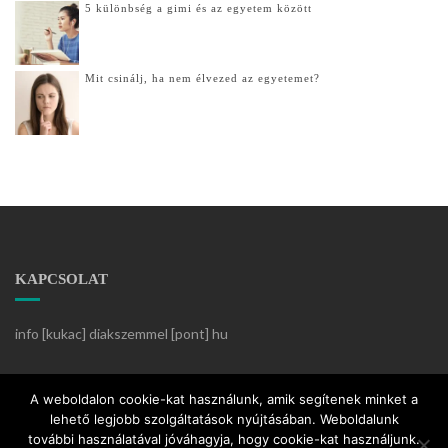
5 különbség a gimi és az egyetem között
Mit csinálj, ha nem élvezed az egyetemet?
KAPCSOLAT
info [kukac] diakszemmel [pont] hu
Készítette:
KözösségiKlikk
A weboldalon cookie-kat használunk, amik segítenek minket a
lehető legjobb szolgáltatások nyújtásában. Weboldalunk
további használatával jóváhagyja, hogy cookie-kat használjunk.