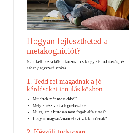
Hogyan fejlesztheted a
metakogníciót?
Nem kell hozzá külön kurzus – csak egy kis tudatosság, és
néhány egyszerű szokás:
1. Tedd fel magadnak a jó
kérdéseket tanulás közben
Mit értek már most ebből?
Melyik rész volt a legnehezebb?
Mi az, amit biztosan nem fogok elfelejteni?
Hogyan magyaráznám el ezt valaki másnak?
2. Készülj tudatosan