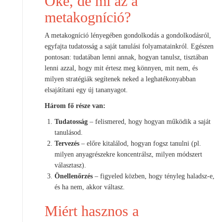
Oké, de mi az a
metakogníció?
A metakogníció lényegében gondolkodás a gondolkodásról,
egyfajta tudatosság a saját tanulási folyamatainkról. Egészen
pontosan: tudatában lenni annak, hogyan tanulsz, tisztában
lenni azzal, hogy mit értesz meg könnyen, mit nem, és
milyen stratégiák segítenek neked a leghatékonyabban
elsajátítani egy új tananyagot.
Három fő része van:
Tudatosság
– felismered, hogy hogyan működik a saját
tanulásod.
Tervezés
– előre kitalálod, hogyan fogsz tanulni (pl.
milyen anyagrészekre koncentrálsz, milyen módszert
választasz).
Önellenőrzés
– figyeled közben, hogy tényleg haladsz-e,
és ha nem, akkor váltasz.
Miért hasznos a