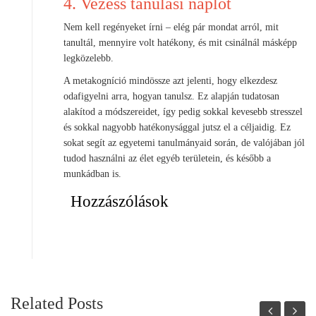
4. Vezess tanulási naplót
Nem kell regényeket írni – elég pár mondat arról, mit
tanultál, mennyire volt hatékony, és mit csinálnál másképp
legközelebb.
A metakogníció mindössze azt jelenti, hogy elkezdesz
odafigyelni arra, hogyan tanulsz. Ez alapján tudatosan
alakítod a módszereidet, így pedig sokkal kevesebb stresszel
és sokkal nagyobb hatékonysággal jutsz el a céljaidig. Ez
sokat segít az egyetemi tanulmányaid során, de valójában jól
tudod használni az élet egyéb területein, és később a
munkádban is.
Hozzászólások
Related Posts