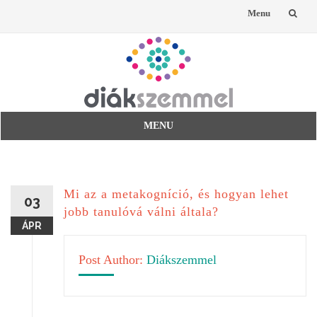
Menu
Skip
to
content
MENU
Skip
to
content
Mi az a metakogníció, és hogyan lehet
03
jobb tanulóvá válni általa?
ÁPR
Post Author:
Diákszemmel