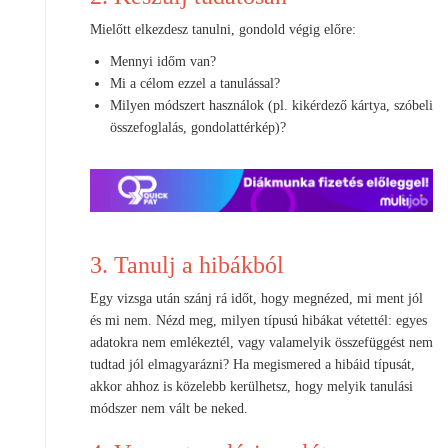
Mielőtt elkezdesz tanulni, gondold végig előre:
Mennyi időm van?
Mi a célom ezzel a tanulással?
Milyen módszert használok (pl. kikérdező kártya, szóbeli
összefoglalás, gondolattérkép)?
3. Tanulj a hibákból
Egy vizsga után szánj rá időt, hogy megnézed, mi ment jól
és mi nem. Nézd meg, milyen típusú hibákat vétettél: egyes
adatokra nem emlékeztél, vagy valamelyik összefüggést nem
tudtad jól elmagyarázni? Ha megismered a hibáid típusát,
akkor ahhoz is közelebb kerülhetsz, hogy melyik tanulási
módszer nem vált be neked.