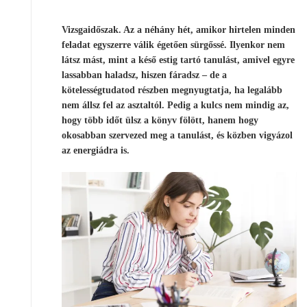
Vizsgaidőszak. Az a néhány hét, amikor hirtelen minden
feladat egyszerre válik égetően sürgőssé. Ilyenkor nem
látsz mást, mint a késő estig tartó tanulást, amivel egyre
lassabban haladsz, hiszen fáradsz – de a
kötelességtudatod részben megnyugtatja, ha legalább
nem állsz fel az asztaltól. Pedig a kulcs nem mindig az,
hogy több időt ülsz a könyv fölött, hanem hogy
okosabban szervezed meg a tanulást, és közben vigyázol
az energiádra is.