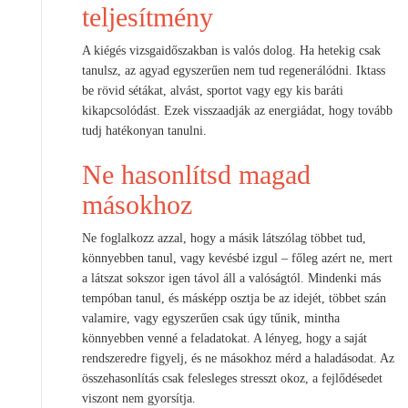
teljesítmény
A kiégés vizsgaidőszakban is valós dolog. Ha hetekig csak
tanulsz, az agyad egyszerűen nem tud regenerálódni. Iktass
be rövid sétákat, alvást, sportot vagy egy kis baráti
kikapcsolódást. Ezek visszaadják az energiádat, hogy tovább
tudj hatékonyan tanulni.
Ne hasonlítsd magad
másokhoz
Ne foglalkozz azzal, hogy a másik látszólag többet tud,
könnyebben tanul, vagy kevésbé izgul – főleg azért ne, mert
a látszat sokszor igen távol áll a valóságtól. Mindenki más
tempóban tanul, és másképp osztja be az idejét, többet szán
valamire, vagy egyszerűen csak úgy tűnik, mintha
könnyebben venné a feladatokat. A lényeg, hogy a saját
rendszeredre figyelj, és ne másokhoz mérd a haladásodat. Az
összehasonlítás csak felesleges stresszt okoz, a fejlődésedet
viszont nem gyorsítja.