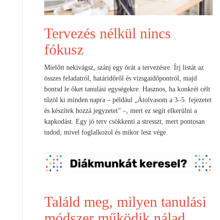
Tervezés nélkül nincs
fókusz
Mielőtt nekivágsz, szánj egy órát a tervezésre. Írj listát az
összes feladatról, határidőről és vizsgaidőpontról, majd
bontsd le őket tanulási egységekre. Hasznos, ha konkrét célt
tűzöl ki minden napra – például „Átolvasom a 3–5. fejezetet
és készítek hozzá jegyzetet” –, mert ez segít elkerülni a
kapkodást. Egy jó terv csökkenti a stresszt, mert pontosan
tudod, mivel foglalkozol és mikor lesz vége.
Találd meg, milyen tanulási
módszer működik nálad