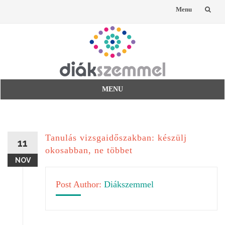
Menu
Skip
to
content
MENU
Skip
to
content
Tanulás vizsgaidőszakban: készülj
11
okosabban, ne többet
NOV
Post Author:
Diákszemmel