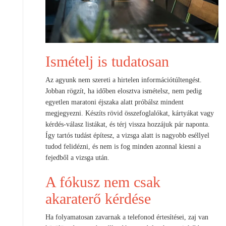
Ismételj is tudatosan
Az agyunk nem szereti a hirtelen információtúltengést.
Jobban rögzít, ha időben elosztva ismételsz, nem pedig
egyetlen maratoni éjszaka alatt próbálsz mindent
megjegyezni. Készíts rövid összefoglalókat, kártyákat vagy
kérdés-válasz listákat, és térj vissza hozzájuk pár naponta.
Így tartós tudást építesz, a vizsga alatt is nagyobb eséllyel
tudod felidézni, és nem is fog minden azonnal kiesni a
fejedből a vizsga után.
A fókusz nem csak
akaraterő kérdése
Ha folyamatosan zavarnak a telefonod értesítései, zaj van