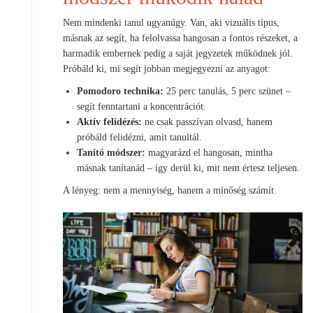
Nem mindenki tanul ugyanúgy. Van, aki vizuális típus,
másnak az segít, ha felolvassa hangosan a fontos részeket, a
harmadik embernek pedig a saját jegyzetek működnek jól.
Próbáld ki, mi segít jobban megjegyezni az anyagot:
Pomodoro technika:
25 perc tanulás, 5 perc szünet –
segít fenntartani a koncentrációt.
Aktív felidézés:
ne csak passzívan olvasd, hanem
próbáld felidézni, amit tanultál.
Tanító módszer:
magyarázd el hangosan, mintha
másnak tanítanád – így derül ki, mit nem értesz teljesen.
A lényeg: nem a mennyiség, hanem a minőség számít.