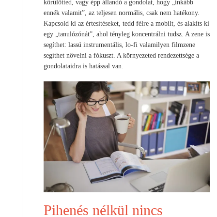
körülötted, vagy épp állandó a gondolat, hogy „inkább
ennék valamit”, az teljesen normális, csak nem hatékony.
Kapcsold ki az értesítéseket, tedd félre a mobilt, és alakíts ki
egy „tanulózónát”, ahol tényleg koncentrálni tudsz. A zene is
segíthet: lassú instrumentális, lo-fi valamilyen filmzene
segíthet növelni a fókuszt. A környezeted rendezettsége a
gondolataidra is hatással van.
Pihenés nélkül nincs