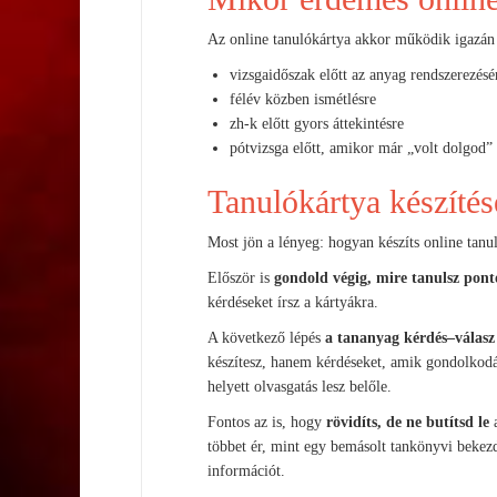
Az online tanulókártya akkor működik igazán 
vizsgaidőszak előtt az anyag rendszerezésé
félév közben ismétlésre
zh-k előtt gyors áttekintésre
pótvizsga előtt, amikor már „volt dolgod”
Tanulókártya készítés
Most jön a lényeg: hogyan készíts online tanul
Először is
gondold végig, mire tanulsz pont
kérdéseket írsz a kártyákra.
A következő lépés
a tananyag kérdés–válasz
készítesz, hanem kérdéseket, amik gondolkodá
helyett olvasgatás lesz belőle.
Fontos az is, hogy
rövidíts, de ne butítsd le
a
többet ér, mint egy bemásolt tankönyvi bekezdé
információt.