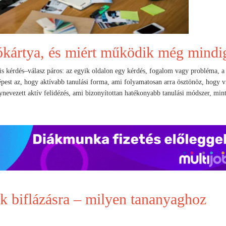
lókártya, és miért működik még mindi
lis kérdés–válasz páros: az egyik oldalon egy kérdés, fogalom vagy probléma, a
épest az, hogy aktívabb tanulási forma, ami folyamatosan arra ösztönöz, hogy v
nevezett aktív felidézés, ami bizonyítottan hatékonyabb tanulási módszer, mint
k biflázásra – milyen tananyaghoz