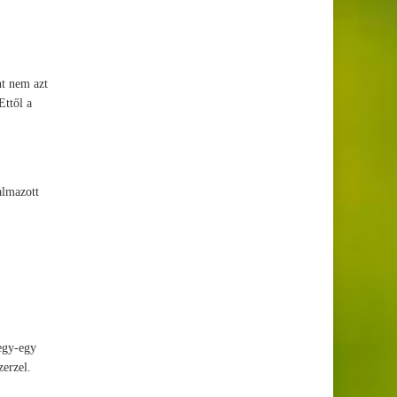
nt nem azt
Ettől a
almazott
 egy-egy
zerzel.