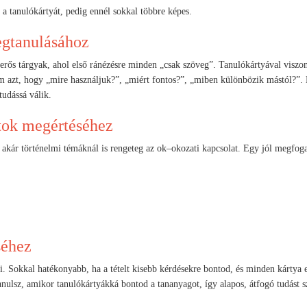
a tanulókártyát, pedig ennél sokkal többre képes.
egtanulásához
merős tárgyak, ahol első ránézésre minden „csak szöveg”. Tanulókártyával viszo
azt, hogy „mire használjuk?”, „miért fontos?”, „miben különbözik mástól?”. 
tudássá válik.
tok megértéséhez
akár történelmi témáknál is rengeteg az ok–okozati kapcsolat. Egy jól megfog
séhez
ni. Sokkal hatékonyabb, ha a tételt kisebb kérdésekre bontod, és minden kártya
anulsz, amikor tanulókártyákká bontod a tananyagot, így alapos, átfogó tudást s