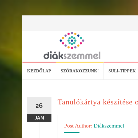
Skip
KEZDŐLAP
SZÓRAKOZZUNK!
SULI-TIPPEK
to
content
Tanulókártya készítése 
26
JAN
Post Author:
Diákszemmel