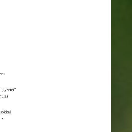
yen
jegyzetet”
nulás
 sokkal
az