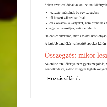
Sokan azért csalódnak az online tanulókártyáb
jegyzetet másolnak be egy az egyben
túl hosszú válaszokat írnak
csak olvassák a kártyákat, nem próbálnak 
egyszer használják, aztán elfelejtik
Ha ezeket elkerülöd, máris sokkal hatékonyab
A legjobb tanulókártya készítő appokat külön
Összegzés: mikor lesz
Az online tanulókártya nem gyors megoldás, v
gondolkodásra, akkor az egyik leghatékonyabb
Hozzászólások