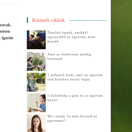
Kiemelt cikkek
szavak,
zetten
Tanulási tippek, amikkel
egyszerűbb az egyetem, mint
k igazán
hinnéd
Amit az elsőévesek mindig
benéznek
5 jellemző érzés, amit az egyetem
első heteiben érezni fogsz
5 különbség a gimi és az egyetem
között
Mit csinálj, ha nem élvezed az
egyetemet?