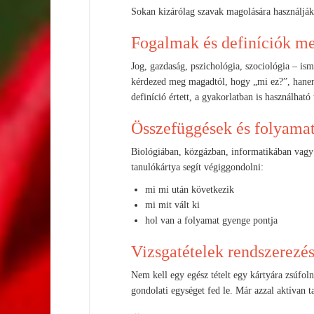
Sokan kizárólag szavak magolására használják 
Fogalmak és definíciók m
Jog, gazdaság, pszichológia, szociológia – is
kérdezed meg magadtól, hogy „mi ez?”, hanem 
definíció értett, a gyakorlatban is használható 
Összefüggések és folyama
Biológiában, közgázban, informatikában vagy 
tanulókártya segít végiggondolni:
mi mi után következik
mi mit vált ki
hol van a folyamat gyenge pontja
Vizsgatételek rendszerezé
Nem kell egy egész tételt egy kártyára zsúfol
gondolati egységet fed le. Már azzal aktívan t