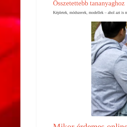
Összetettebb tananyaghoz
Képletek, módszerek, modellek – ahol azt is m
Mikor érdemes online