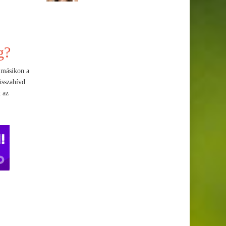
g?
 másikon a
isszahívd
 az