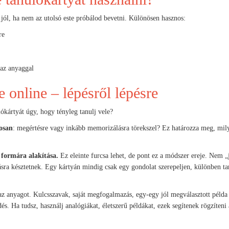
jól, ha nem az utolsó este próbálod bevetni. Különösen hasznos:
re
 az anyaggal
e online – lépésről lépésre
ókártyát úgy, hogy tényleg tanulj vele?
osan
: megértésre vagy inkább memorizálásra törekszel? Ez határozza meg, mil
 formára alakítása.
Ez eleinte furcsa lehet, de pont ez a módszer ereje. Nem „
sra késztetnek. Egy kártyán mindig csak egy gondolat szerepeljen, különben ta
z anyagot. Kulcsszavak, saját megfogalmazás, egy-egy jól megválasztott példa
s. Ha tudsz, használj analógiákat, életszerű példákat, ezek segítenek rögzíteni 