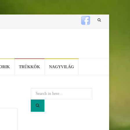
Skip
to
content
ORIK
TRÜKKÖK
NAGYVILÁG
Search
for: