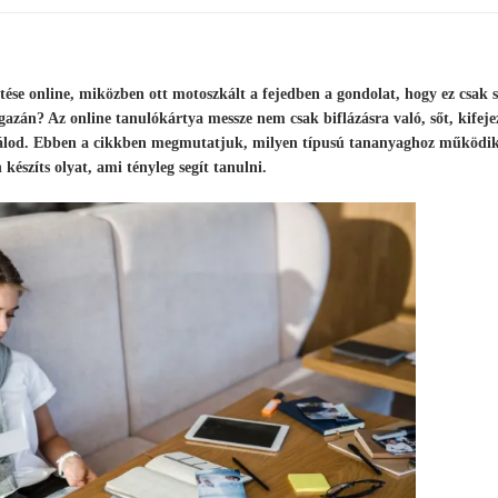
tése online, miközben ott motoszkált a fejedben a gondolat, hogy ez csak 
azán? Az online tanulókártya messze nem csak biflázásra való, sőt, kifeje
sználod. Ebben a cikkben megmutatjuk, milyen típusú tananyaghoz működi
 készíts olyat, ami tényleg segít tanulni.