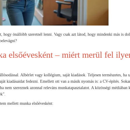
, hogy önállóbb szeretnél lenni. Vagy csak azt látod, hogy mindenki más is do
 belevágni?
 elsőévesként – miért merül fel ilye
lósodással. Albérlet vagy kollégium, saját kiadások. Teljesen természetes, ha s
saját kiadásaidat fedezni. Emellett ott van a másik nyomás is: a CV-építés. Sok
, ha nem szereznek azonnal releváns munkatapasztalatot. A közösségi médiában 
ek”.
etem mellett munka elsőévesként: