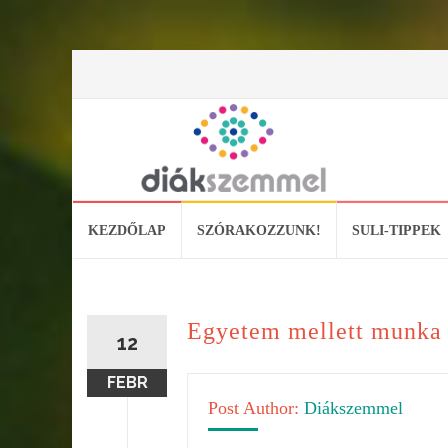
Skip
KEZDŐLAP
SZÓRAKOZZUNK!
SULI-TIPPEK
to
content
Egyetem mellett munka e
12
FEBR
Post Author:
Diákszemmel