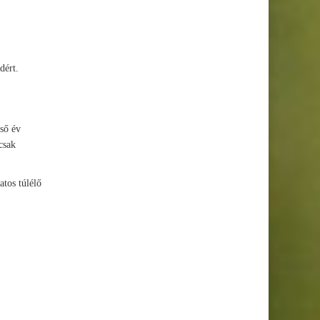
dért.
ső év
csak
tos túlélő