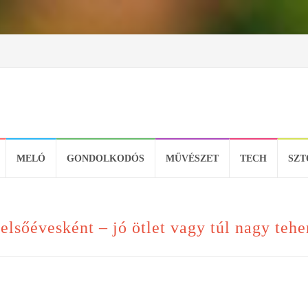
MELÓ
GONDOLKODÓS
MŰVÉSZET
TECH
SZT
lsőévesként – jó ötlet vagy túl nagy tehe