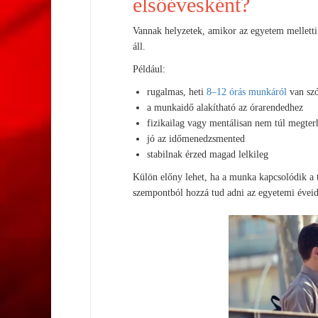
elsőévesként?
Vannak helyzetek, amikor az egyetem melletti 
áll.
Például:
rugalmas, heti
8–12 órás munkáról
van sz
a munkaidő alakítható az órarendedhez
fizikailag vagy mentálisan nem túl megter
jó az időmenedzsmented
stabilnak érzed magad lelkileg
Külön előny lehet, ha a munka kapcsolódik a 
szempontból hozzá tud adni az egyetemi éveid