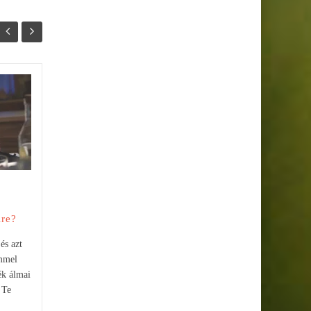
HR előszűrés után
26
19
mennyi idő a válasz? És
FEBR
FEBR
mit jelent a csend?
Amikor egy állásra jelentkezel,
és először beszélsz a HR-essel,
miután leteszed a telefont,
először megkönnyebbülsz:
„Oké,...
ire?
és azt
ömmel
ék álmai
 Te