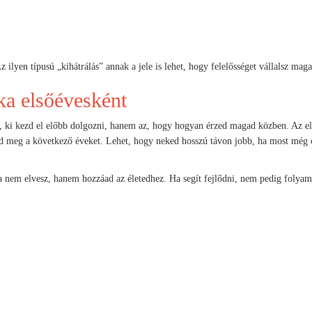
z ilyen típusú „kihátrálás” annak a jele is lehet, hogy felelősséget vállalsz maga
a elsőévesként
 ki kezd el előbb dolgozni, hanem az, hogy hogyan érzed magad közben. Az el
od meg a következő éveket. Lehet, hogy neked hosszú távon jobb, ha most még 
 nem elvesz, hanem hozzáad az életedhez. Ha segít fejlődni, nem pedig folyama