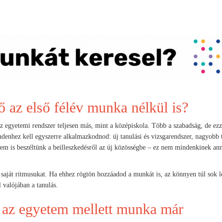
ő az első félév munka nélkül is?
z egyetemi rendszer teljesen más, mint a középiskola. Több a szabadság, de ezz
ndenhez kell egyszerre alkalmazkodnod: új tanulási és vizsgarendszer, nagyobb
em is beszéltünk a beilleszkedésről az új közösségbe – ez nem mindenkinek an
saját ritmusukat. Ha ehhez rögtön hozzáadod a munkát is, az könnyen túl sok l
 valójában a tanulás.
s az egyetem mellett munka már