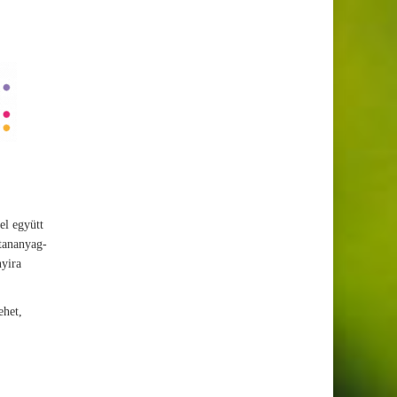
el együtt
 tananyag-
nyira
ehet,