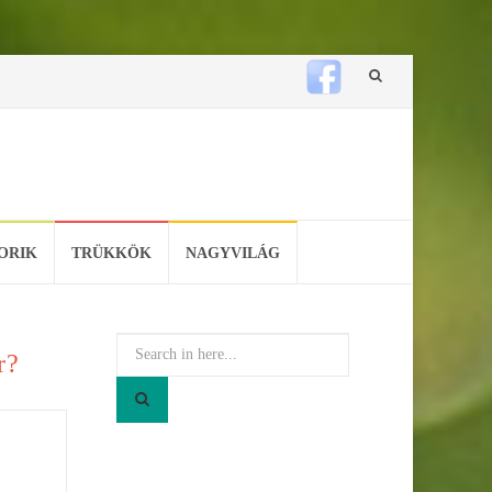
Skip
to
content
ORIK
TRÜKKÖK
NAGYVILÁG
Search
r?
for: