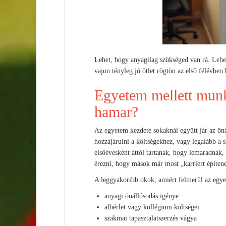
Lehet, hogy anyagilag szükséged van rá. Lehet
vajon tényleg jó ötlet rögtön az első félévben
Egyetem mellett munka
hamar?
Az egyetem kezdete sokaknál együtt jár az önál
hozzájárulni a költségekhez, vagy legalább a 
elsőévesként attól tartanak, hogy lemaradnak
érezni, hogy mások már most „karriert építen
A leggyakoribb okok, amiért felmerül az egy
anyagi önállósodás igénye
albérlet vagy kollégium költségei
szakmai tapasztalatszerzés vágya