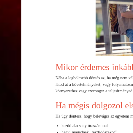
Mikor érdemes inkáb
Néha a legbölcsebb döntés az, ha még nem vál
látod át a követelményeket, vagy folyamatosa
környezethez vagy szorongsz a teljesítményed 
Ha mégis dolgozol el
Ha úgy döntesz, hogy belevágsz az egyetem me
kezdd alacsony óraszámmal
hagyj magadnak „tesztidőszakot”