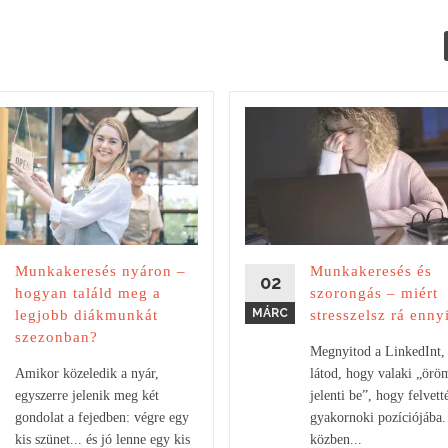
Munkakeresés nyáron –
Munkakeresés és
02
hogyan találd meg a
szorongás – miért
MÁRC
legjobb diákmunkát
stresszelsz rá enny
szezonban?
Megnyitod a LinkedInt, 
Amikor közeledik a nyár,
látod, hogy valaki „ör
egyszerre jelenik meg két
jelenti be”, hogy felvett
gondolat a fejedben: végre egy
gyakornoki pozíciójába.
kis szünet... és jó lenne egy kis
közben...