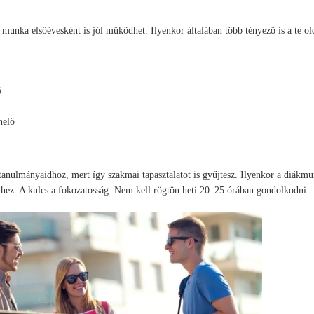
munka elsőévesként is jól működhet. Ilyenkor általában több tényező is a te o
ó
helő
tanulmányaidhoz, mert így szakmai tapasztalatot is gyűjtesz. Ilyenkor a diákm
hez. A kulcs a fokozatosság. Nem kell rögtön heti 20–25 órában gondolkodni.