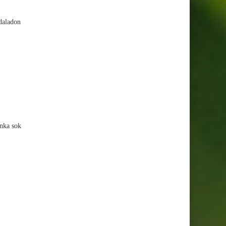
ldaladon
unka sok