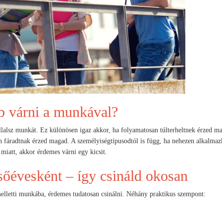
b várni a munkával?
lalsz munkát. Ez különösen igaz akkor, ha folyamatosan túlterheltnek érzed m
n fáradtnak érzed magad. A személyiségtípusodtól is függ, ha nehezen alkalmaz
miatt, akkor érdemes várni egy kicsit.
sőévesként – így csináld okosan
lletti munkába, érdemes tudatosan csinálni. Néhány praktikus szempont: