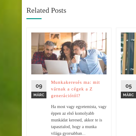
Related Posts
 hogyan
nem
s már
Munkakeresés ma: mit
r ismerős
09
05
várnak a cégek a Z
meglátsz
MÁRC
MÁRC
generációtól?
 még
Ha most vagy egyetemista, vagy
éppen az első komolyabb
munkádat keresed, akkor te is
tapasztalod, hogy a munka
világa gyorsabban...