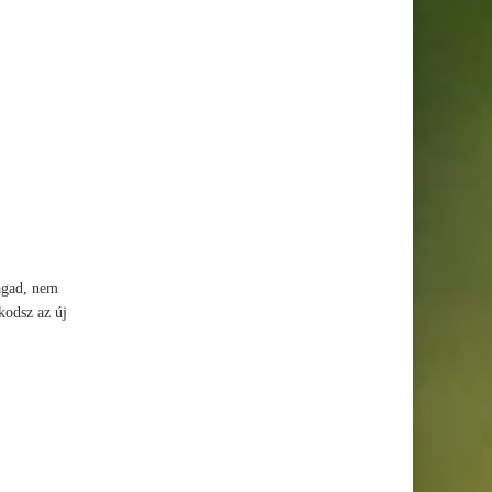
agad, nem
kodsz az új