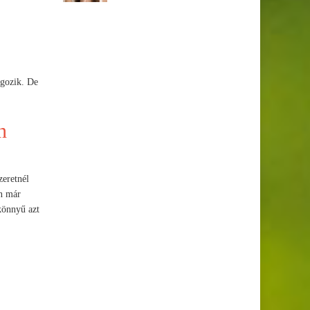
lgozik. De
n
zeretnél
an már
könnyű azt