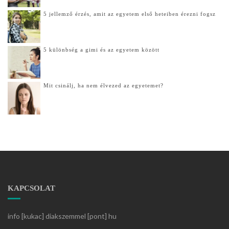
5 jellemző érzés, amit az egyetem első heteiben érezni fogsz
5 különbség a gimi és az egyetem között
Mit csinálj, ha nem élvezed az egyetemet?
KAPCSOLAT
info [kukac] diakszemmel [pont] hu