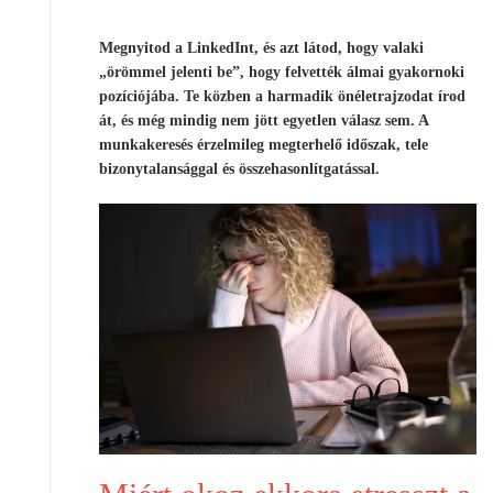
Megnyitod a LinkedInt, és azt látod, hogy valaki
„örömmel jelenti be”, hogy felvették álmai gyakornoki
pozíciójába. Te közben a harmadik önéletrajzodat írod
át, és még mindig nem jött egyetlen válasz sem. A
munkakeresés érzelmileg megterhelő időszak, tele
bizonytalansággal és összehasonlítgatással.