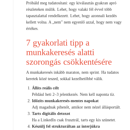
Próbáld meg tudatosítani: egy kiválasztás gyakran apró
részleteken múlik. Lehet, hogy valaki fél évvel több
tapasztalattal rendelkezett. Lehet, hogy azonnali kezdés
kellett volna. A „nem” nem egyenlő azzal, hogy nem vagy
értékes.
7 gyakorlati tipp a
munkakeresés alatti
szorongás csökkentésére
A munkakeresés inkább maraton, nem sprint. Ha tudatos
keretek közé teszed, sokkal kezelhetőbbé válik.
Állíts reális célt
Például heti 2–3 jelentkezés. Nem kell naponta tíz.
Időzíts munkakeresés-mentes napokat
Adj magadnak pihenőt, amikor nem nézel állásportált.
Tarts digitális detoxot
Ha a LinkedIn csak frusztrál, tarts egy kis szünetet.
Készülj fel strukturáltan az interjúkra