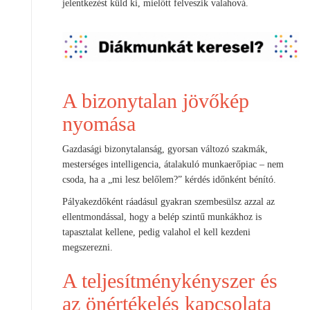
jelentkezést küld ki, mielőtt felveszik valahová.
A bizonytalan jövőkép
nyomása
Gazdasági bizonytalanság, gyorsan változó szakmák,
mesterséges intelligencia, átalakuló munkaerőpiac – nem
csoda, ha a „mi lesz belőlem?” kérdés időnként bénító.
Pályakezdőként ráadásul gyakran szembesülsz azzal az
ellentmondással, hogy a belép szintű munkákhoz is
tapasztalat kellene, pedig valahol el kell kezdeni
megszerezni.
A teljesítménykényszer és
az önértékelés kapcsolata