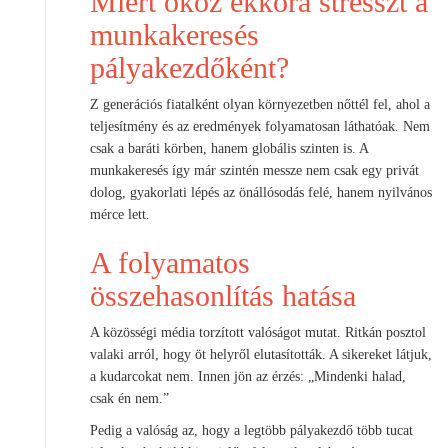
Miért okoz ekkora stresszt a
munkakeresés
pályakezdőként?
Z generációs fiatalként olyan környezetben nőttél fel, ahol a
teljesítmény és az eredmények folyamatosan láthatóak. Nem
csak a baráti körben, hanem globális szinten is. A
munkakeresés így már szintén messze nem csak egy privát
dolog, gyakorlati lépés az önállósodás felé, hanem nyilvános
mérce lett.
A folyamatos
összehasonlítás hatása
A közösségi média torzított valóságot mutat. Ritkán posztol
valaki arról, hogy öt helyről elutasították. A sikereket látjuk,
a kudarcokat nem. Innen jön az érzés: „Mindenki halad,
csak én nem.”
Pedig a valóság az, hogy a legtöbb pályakezdő több tucat