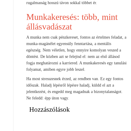
rugalmasság hosszú távon sokkal többet ér.
Munkakeresés: több, mint
állásvadászat
A munka nem csak pénzkereset, fontos az értelmes feladat, a
munka-magánélet egyensúly fenntartása, a mentális
egészség. Nem véletlen, hogy ennyire komolyan veszed a
döntést. De közben azt se felejtsd el: nem az első állásod
fogja meghatározni a karriered. A munkakeresés egy tanulási
folyamat, amiben egyre jobb leszel.
Ha most stresszesnek érzed, az rendben van. Ez egy fontos
időszak. Haladj lépésről lépésre haladj, küldd el azt a
jelentkezést, és engedd meg magadnak a bizonytalanságot.
Ne feledd: épp úton vagy.
Hozzászólások