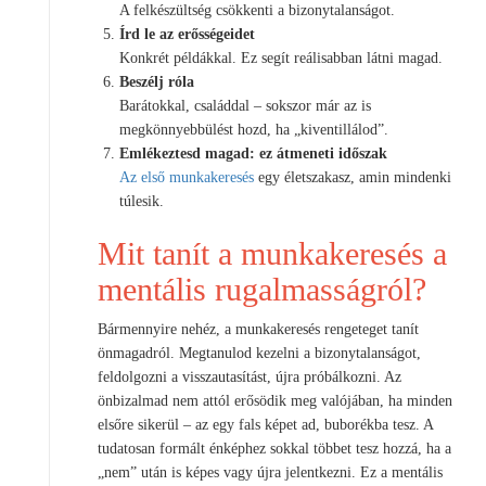
A felkészültség csökkenti a bizonytalanságot.
Írd le az erősségeidet
Konkrét példákkal. Ez segít reálisabban látni magad.
Beszélj róla
Barátokkal, családdal – sokszor már az is
megkönnyebbülést hozd, ha „kiventillálod”.
Emlékeztesd magad: ez átmeneti időszak
Az első munkakeresés
egy életszakasz, amin mindenki
túlesik.
Mit tanít a munkakeresés a
mentális rugalmasságról?
Bármennyire nehéz, a munkakeresés rengeteget tanít
önmagadról. Megtanulod kezelni a bizonytalanságot,
feldolgozni a visszautasítást, újra próbálkozni. Az
önbizalmad nem attól erősödik meg valójában, ha minden
elsőre sikerül – az egy fals képet ad, buborékba tesz. A
tudatosan formált énképhez sokkal többet tesz hozzá, ha a
„nem” után is képes vagy újra jelentkezni. Ez a mentális