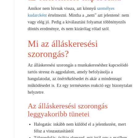
Amikor nem hívnak vissza, azt könnyű
személyes
kudarcként
értelmezni. Mintha a „nem” azt jelentené: nem
vagy elég jó. Pedig a kiválasztási folyamat többtényezős
döntés eredménye, és nem kizárólag rólad szól.
Mi az álláskeresési
szorongás?
Az álláskeresési szorongás a munkakereséshez kapcsolódó
tartós stressz és aggodalom, amely befolyásolja a
hangulatodat, az önértékelésedet és akár a mindennapi
működésedet is. Ez egy természetes reakció egy bizonytalan
helyzetre.
Az álláskeresési szorongás
leggyakoribb tünetei
Halogatás: inkább nem küldöd el a jelentkezést, mert
félsz a visszautasítástól
Túlgondolás: órákig elemzed, mit írtál egy e-mailben