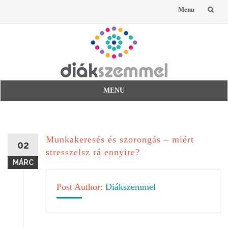
Menu
Skip
to
content
MENU
Skip
to
content
Munkakeresés és szorongás – miért
02
stresszelsz rá ennyire?
MÁRC
Post Author:
Diákszemmel