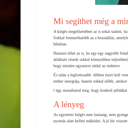
Mi segíthet még a m
A kiégés megelőzésében az is sokat számít, ha
Sokkal fenntarthatóbb az a hozzáállás, amelyb
hibátlan.
Hasznos lehet az is, ha egy-egy nagyobb felad
átlátható részek sokkal könnyebben teljesíthet
hogy minden egyszerre zúdul az emberre.
És talán a legfontosabb: időben észre kell ve
ember energiája, hanem sokkal előbb, amikor 
l úgy mutathatod meg, hogy konkrét példákat 
A lényeg
Az egyetemi kiégés nem lustaság, nem gyengesé
nyomás alatt kellett működni. A jó hír viszon