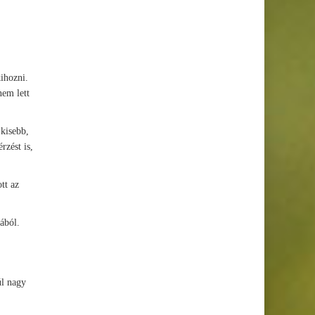
ihozni.
nem lett
 kisebb,
rzést is,
tt az
ából.
úl nagy