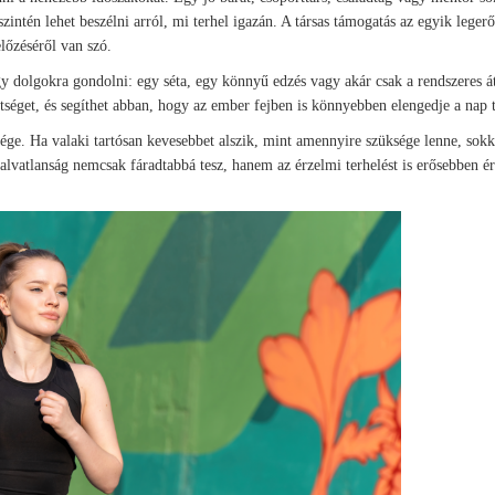
őszintén lehet beszélni arról, mi terhel igazán. A társas támogatás az egyik leger
lőzéséről van szó.
gy dolgokra gondolni: egy séta, egy könnyű edzés vagy akár csak a rendszeres 
ültséget, és segíthet abban, hogy az ember fejben is könnyebben elengedje a nap t
ége. Ha valaki tartósan kevesebbet alszik, mint amennyire szüksége lenne, sokk
alvatlanság nemcsak fáradtabbá tesz, hanem az érzelmi terhelést is erősebben ér