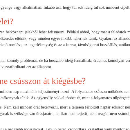
 gyenge vagy alkalmatlan. Inkább azt, hogy túl sok ideig túl sok mindent cipelt
lei?
en hétköznapi jelekből lehet felismerni. Például abból, hogy már a feladatok 
elkesedés eltűnik, vagy minden egyre inkább tehernek tűnik. Gyakori az álland
ráció romlása, az ingerlékenység és az a furcsa, távolságtartó hozzáállás, amiko
onnal komoly problémát, de ha hosszabb ideig fennállnak, érdemes komolyan ve
isszafordítani ezt az állapotot.
 ne csússzon át kiégésbe?
g minden nap maximális teljesítményt hozni. A folyamatos csúcson működés ne
atékonynak tűnik. Az egyensúly sokkal többet ér, mint a folyamatos túlpörgeté
. Nem kell minden órát betervezni, mert a teljesen feltöltött naptár sokszor ne
 agynak is szüksége van üresjáratra, amikor nem teljesít, nem reagál, nem számo
nni a nehezebb időszakokat. Egy jó barát, csoporttárs, családtag vagy mentor so