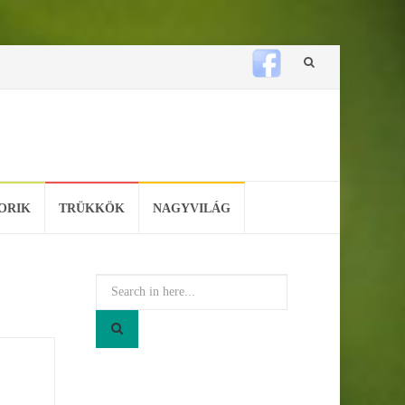
Skip
to
content
ORIK
TRÜKKÖK
NAGYVILÁG
Search
for: