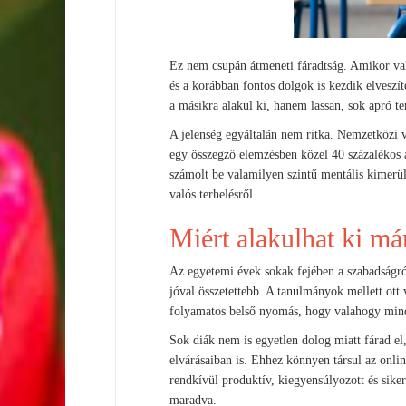
Ez nem csupán átmeneti fáradtság. Amikor val
és a korábban fontos dolgok is kezdik elveszí
a másikra alakul ki, hanem lassan, sok apró te
A jelenség egyáltalán nem ritka. Nemzetközi vi
egy összegző elemzésben közel 40 százalékos 
számolt be valamilyen szintű mentális kimerül
valós terhelésről.
Miért alakulhat ki m
Az egyetemi évek sokak fejében a szabadságról
jóval összetettebb. A tanulmányok mellett ott 
folyamatos belső nyomás, hogy valahogy mind
Sok diák nem is egyetlen dolog miatt fárad el, 
elvárásaiban is. Ehhez könnyen társul az onlin
rendkívül produktív, kiegyensúlyozott és siker
maradva.