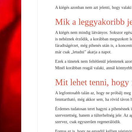
A kiégés azonban nem azt jelenti, hogy valaki
Mik a leggyakoribb je
A kiégés nem mindig látványos. Sokszor egész
is nehéznek érződik, a korábban megszokott l
fáradtságérzet, még pihenés után is, a koncent
már csak „letudni” akarja a napot.
Ezek a tünetek nem feltétlenül jelentenek az
Minél korábban reagál valaki, annál könnyebb v
Mit lehet tenni, hogy
A legfontosabb talán az, hogy ne próbálj me
fenntartható, még akkor sem, ha rövid távon h
Érdemes tudatosan teret hagyni a pihenésnek is
szervezettség, hanem a túlterheltség jele. Az
szervez, csak egyszerűen regenerálódik.
Fontos az is, hogy ne egyedül kelljen végigvi