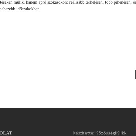
éseken múlik, hanem apró szokásokon: reálisabb terhelésen, több pihenésen, ő
 nehezebb időszakokban.
Készítette:
KözösségiKlikk
OLAT