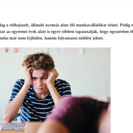
ólag a túlhajszolt, állandó nyomás alatt élő munkavállalókat érinti. Pedig e
r az egyetemi évek alatt is egyre többen tapasztalják, hogy egyszerűen el
nulás már nem fejlődést, hanem folyamatos túlélést jelent.