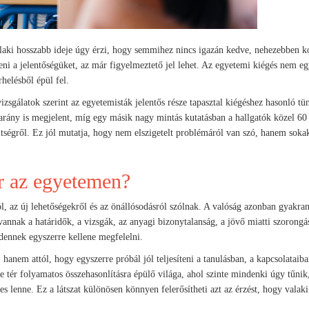
aki hosszabb ideje úgy érzi, hogy semmihez nincs igazán kedve, nehezebben ko
teni a jelentőségüket, az már figyelmeztető jel lehet. Az egyetemi kiégés nem e
rhelésből épül fel.
zsgálatok szerint az egyetemisták jelentős része tapasztal kiégéshez hasonló tün
arány is megjelent, míg egy másik nagy mintás kutatásban a hallgatók közel 60
tségről. Ez jól mutatja, hogy nem elszigetelt problémáról van szó, hanem sokak
ár az egyetemen?
, az új lehetőségekről és az önállósodásról szólnak. A valóság azonban gyakra
vannak a határidők, a vizsgák, az anyagi bizonytalanság, a jövő miatti szorongás
ennek egyszerre kellene megfelelni.
hanem attól, hogy egyszerre próbál jól teljesíteni a tanulásban, a kapcsolataiban
e tér folyamatos összehasonlításra épülő világa, ahol szinte mindenki úgy tűnik
es lenne. Ez a látszat különösen könnyen felerősítheti azt az érzést, hogy valaki