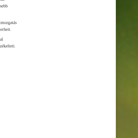
ősebb
átmozgatás
erheit.
al
zékelteti.