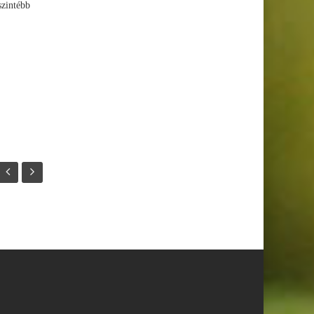
szintébb