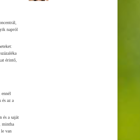
ncentrál,
gyik napról
eteket:
 százaléka
at érintő,
n ennél
 és az a
 és a saját
, mintha
 le van