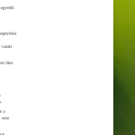
 egyedül.
megnyitása
ó
r valaki
nni őket.
m
s.
m a
l, nem
kat