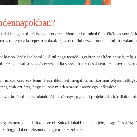
indennapokban?
 valaki megtanul reálisabban tervezni. Nem kell mindenből a tökéletes verziót k
en van helye a közepes napoknak is, és nem dől össze minden attól, ha valami 
at kisebb lépésekre bomlik. A túl nagy teendők gyakran bénítóan hatnak, míg a
ők. Ez nemcsak a haladás érzését adja vissza, hanem csökkenti azt a nyomasztó é
nni, mikor kezd sok lenni. Nem akkor kell megállni, amikor már teljesen elfogyo
még csak azt érzi, hogy túl sok minden szorult össze egy időszakba.
hozol korábbi tapasztalataidból – akár egy egyetemi projektből, akár diákmunk
g, és nem valami ritka kivétel. Sokkal inkább annak a jele, hogy túl sokáig t
t az, hogy időben felismerve nagyon is kezelhető.