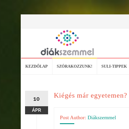
Skip
KEZDŐLAP
SZÓRAKOZZUNK!
SULI-TIPPEK
to
content
Kiégés már egyetemen? –
10
ÁPR
Post Author:
Diákszemmel