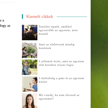
Kiemelt cikkek
z a
fogy az
Tanulási tippek, amikkel
egyszerűbb az egyetem, mint
hinnéd
Amit az elsőévesek mindig
benéznek
5 jellemző érzés, amit az egyetem
első heteiben érezni fogsz
5 különbség a gimi és az egyetem
között
Mit csinálj, ha nem élvezed az
egyetemet?