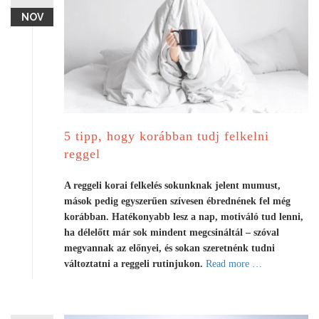
NOV
5 tipp, hogy korábban tudj felkelni
reggel
A reggeli korai felkelés sokunknak jelent mumust,
mások pedig egyszerűen szívesen ébrednének fel még
korábban. Hatékonyabb lesz a nap, motiváló tud lenni,
ha délelőtt már sok mindent megcsináltál – szóval
megvannak az előnyei, és sokan szeretnénk tudni
a
változtatni a reggeli rutinjukon.
Read more
…
b
o
u