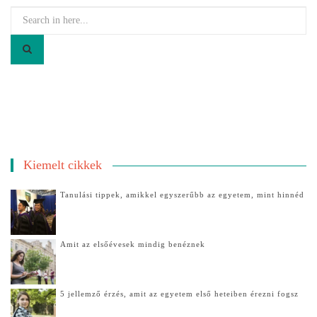
u
t
Search
d
A
for:
j
m
f
i
e
k
l
o
k
r
e
l
l
e
n
g
i
Kiemelt cikkek
s
r
z
e
Tanulási tippek, amikkel egyszerűbb az egyetem, mint hinnéd
í
g
v
g
e
e
s
Amit az elsőévesek mindig benéznek
l
e
b
b
5 jellemző érzés, amit az egyetem első heteiben érezni fogsz
e