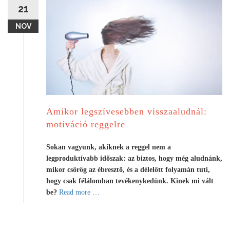
t
21
5
NOV
t
i
p
p
,
h
o
g
Amikor legszívesebben visszaaludnál:
y
motiváció reggelre
k
o
Sokan vagyunk, akiknek a reggel nem a
r
legproduktívabb időszak: az biztos, hogy még aludnánk,
á
mikor csörög az ébresztő, és a délelőtt folyamán tuti,
b
hogy csak félálomban tevékenykedünk. Kinek mi vált
b
a
be?
Read more
…
a
b
n
o
t
u