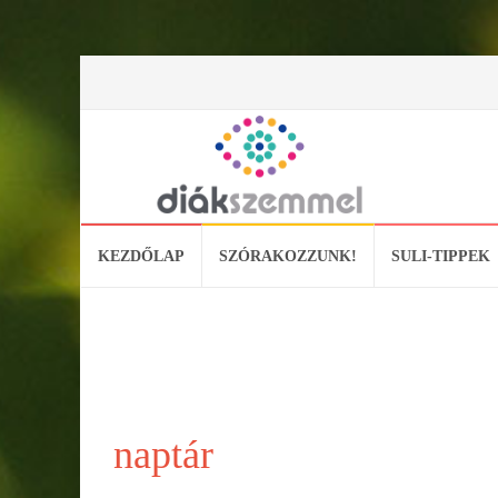
Skip
KEZDŐLAP
SZÓRAKOZZUNK!
SULI-TIPPEK
to
content
naptár