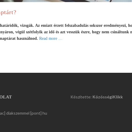
aptárt?
határidők, vizsgák. Az emiatt érzett felszabadulás sokszor eredményezi, h
yáron, végül szétfolyik az idő és azt vesszük észre, hogy nem csináltunk
a
 naptárat használnod.
Read more
…
b
o
u
t
M
i
é
r
t
Készítette:
KözösségiKlikk
OLAT
h
a
kac] diakszemmel [pont] hu
s
z
n