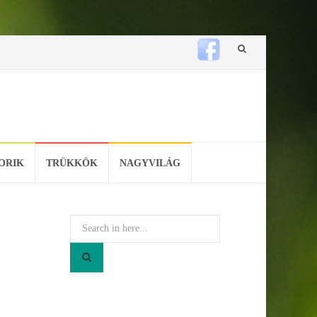
Skip
to
content
ORIK
TRÜKKÖK
NAGYVILÁG
Search
for: