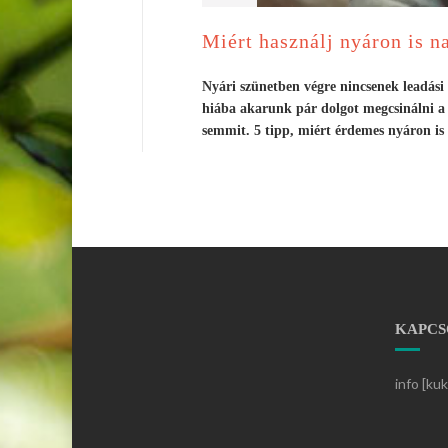
Miért használj nyáron is n
Nyári szünetben végre nincsenek leadási 
hiába akarunk pár dolgot megcsinálni a n
semmit. 5 tipp, miért érdemes nyáron is
KAPCS
info [ku